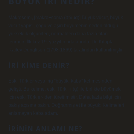
BÜYÜK IRI NEDIR?
Makrosomi, [makro+soma (σῶμα)] Büyük vücut, büyük
vücut yapısı, çoğu ve aşırı büyümenin neden olduğu
yükseklik ölçümleri, normalden daha fazla olan
terimdir; İlk kez 19. yüzyılın ortalarında, Dr. Kitapta
Railey Dunglison (1798-1869) tarafından kullanılmıştır.
İRI KIME DENIR?
Eski Türk ér veya Irig “büyük, kaba” kelimesinden
gelişti. Bu kelime, eski Türk +i (g) ile birlikte büyümek
için eski Türk ér-‘den türetilmiştir. Daha fazla bilgi için
bakış açısına bakın. Doğranmış et ile büyük: Kelimeleri
anlamayan kaba adam.
İRININ ANLAMI NE?