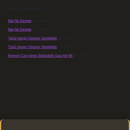
SON YORUMLAR
Ifak Ne Demek
için
admin
Ifak Ne Demek
için
Levent
Türlü Hangi Yörenin Yemeğidir
için
admin
Türlü Hangi Yörenin Yemeğidir
için
Açelya
Kimyon Çayı Anne Sütündeki Gazı Alır Mı
için
admin
er.xyz