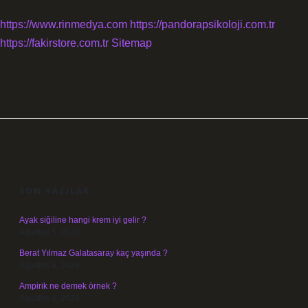
https://www.rinmedya.com
https://pandorapsikoloji.com.tr
https://fakirstore.com.tr
Sitemap
SIDEBAR
SON YAZILAR
Ayak siğiline hangi krem iyi gelir ?
Ağustos 5, 2026
Berat Yılmaz Galatasaray kaç yaşında ?
Ağustos 4, 2026
Ampirik ne demek örnek ?
Ağustos 4, 2026