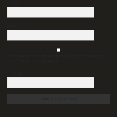
E-Posta*
Web Sitesi
Daha sonraki yorumlarımda kullanılması için adım, e-posta adresim ve
site adresim bu tarayıcıya kaydedilsin.
5 + 3 kaçtır?
*