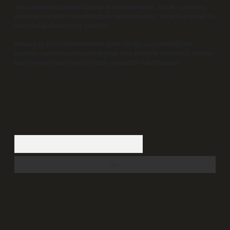
veya araştırma yükümlülüğümüz bulunmamaktadır. Ancak, üyelerimiz
yazdıkları içeriklerin sorumluluğunu taşımakta olup, siteye üye olarak bu
sorumluluğu kabul etmiş sayılırlar.
Hukuka ve yasal düzenlemelere aykırı olduğunu düşündüğünüz
içerikleri,
backlinkpanelicomtr@gmail.com
adresine bildirmeniz halinde,
ilgili içerikler yasal süre içerisinde sitemizden kaldırılacaktır.
Arama