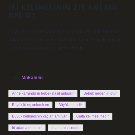
İRI KELIMESININ ZIT ANLAMI
NEDIR?
Büyük kelimeyle karşılaştırıldığında, bu kelimenin ters
anlamı Türkçe’de daha fazla kullanılır. “Küçük, küçük”
kelimesinin tam anlamı kelimelerdir.
Tarih:
Makaleler
Anne karnında iri bebek nasıl anlaşılır
Bebek neden iri olur
Büyük iri eş anlamlı mı
Büyük iri nedir
Büyük kelimesinin kaç anlamı var
Gaita kelimesi nedir
İri adama ne denir
İri anlamlısı nedir