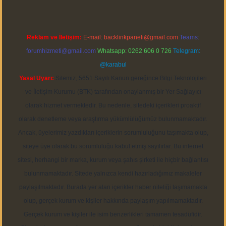
Reklam ve İletişim:
E-mail:
backlinkpaneli@gmail.com
Teams:
forumhizmeti@gmail.com
Whatsapp: 0262 606 0 726
Telegram:
@karabul
Yasal Uyarı:
Sitemiz, 5651 Sayılı Kanun gereğince Bilgi Teknolojileri
ve İletişim Kurumu (BTK) tarafından onaylanmış bir Yer Sağlayıcı
olarak hizmet vermektedir. Bu nedenle, sitedeki içerikleri proaktif
olarak denetleme veya araştırma yükümlülüğümüz bulunmamaktadır.
Ancak, üyelerimiz yazdıkları içeriklerin sorumluluğunu taşımakta olup,
siteye üye olarak bu sorumluluğu kabul etmiş sayılırlar. Bu internet
sitesi, herhangi bir marka, kurum veya şahıs şirketi ile hiçbir bağlantısı
bulunmamaktadır. Sitede yalnızca kendi hazırladığımız makaleler
paylaşılmaktadır. Burada yer alan içerikler haber niteliği taşımamakta
olup, gerçek kurum ve kişiler hakkında paylaşım yapılmamaktadır.
Gerçek kurum ve kişiler ile isim benzerlikleri tamamen tesadüfidir.