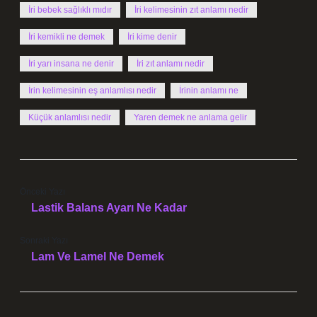
İri bebek sağlıklı mıdır
İri kelimesinin zıt anlamı nedir
İri kemikli ne demek
İri kime denir
İri yarı insana ne denir
İri zıt anlamı nedir
İrin kelimesinin eş anlamlısı nedir
İrinin anlamı ne
Küçük anlamlısı nedir
Yaren demek ne anlama gelir
Önceki Yazı
Lastik Balans Ayarı Ne Kadar
Sonraki Yazı
Lam Ve Lamel Ne Demek