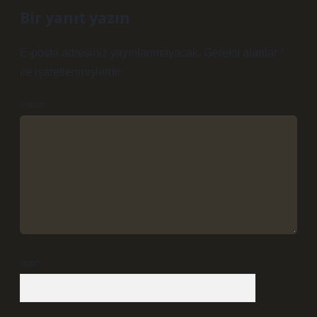
Bir yanıt yazın
E-posta adresiniz yayınlanmayacak.
Gerekli alanlar
*
ile işaretlenmişlerdir
Yorum
İsim*