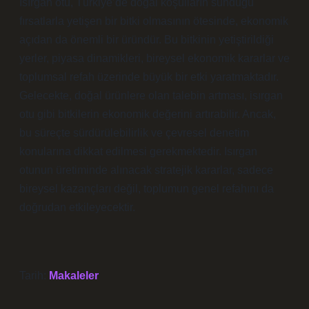
Isırgan otu, Türkiye’de doğal koşulların sunduğu
fırsatlarla yetişen bir bitki olmasının ötesinde, ekonomik
açıdan da önemli bir üründür. Bu bitkinin yetiştirildiği
yerler, piyasa dinamikleri, bireysel ekonomik kararlar ve
toplumsal refah üzerinde büyük bir etki yaratmaktadır.
Gelecekte, doğal ürünlere olan talebin artması, isırgan
otu gibi bitkilerin ekonomik değerini artırabilir. Ancak,
bu süreçte sürdürülebilirlik ve çevresel denetim
konularına dikkat edilmesi gerekmektedir. Isırgan
otunun üretiminde alınacak stratejik kararlar, sadece
bireysel kazançları değil, toplumun genel refahını da
doğrudan etkileyecektir.
Tarih:
Makaleler