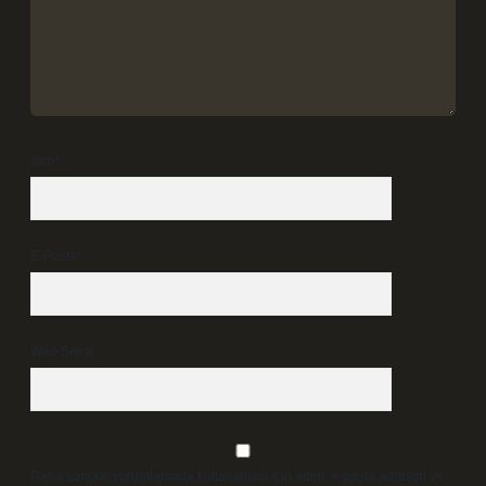
İsim*
E-Posta*
Web Sitesi
Daha sonraki yorumlarımda kullanılması için adım, e-posta adresim ve