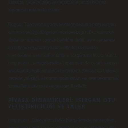
kararlar, sadece bireysel tercihlerle sınırlı kalmaz,
toplumsal refahı da etkiler.
Bugün, Türkiye’nin yerel bitkilerinden biri olan isırgan
otunun yetiştiği bölgeleri inceleyeceğiz. Bu, yalnızca
doğal bir ürünün coğrafi dağılımı değil, aynı zamanda
bu bitkinin ekonomiye olan etkileri üzerinden
kaynakların nasıl kullanıldığını sorgulama fırsatı sunar.
Isırgan otu, hem geleneksel tıpta hem de çeşitli sanayi
alanlarında kullanılabilen bir bitkidir. Ancak, bu bitkinin
nerede yetiştiği, ekonomi politikaları ve yerel ekonomik
stratejilerin etkisiyle doğrudan ilişkilidir.
PIYASA DINAMIKLERI: ISIRGAN OTU
YETIŞTIRICILIĞI VE TALEP
Isırgan otu, Türkiye’nin farklı bölgelerinde yetişebilen,
genellikle nemli ve serin iklimleri seven bir bitkidir. Bu