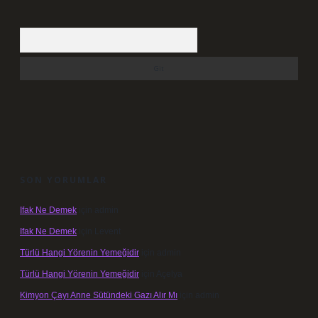
Arama
SON YORUMLAR
Ifak Ne Demek
için
admin
Ifak Ne Demek
için
Levent
Türlü Hangi Yörenin Yemeğidir
için
admin
Türlü Hangi Yörenin Yemeğidir
için
Açelya
Kimyon Çayı Anne Sütündeki Gazı Alır Mı
için
admin