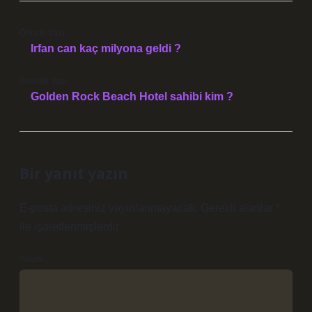
Önceki Yazı
Irfan can kaç milyona geldi ?
Sonraki Yazı
Golden Rock Beach Hotel sahibi kim ?
Bir yanıt yazın
E-posta adresiniz yayınlanmayacak.
Gerekli alanlar
*
ile işaretlenmişlerdir
Yorum