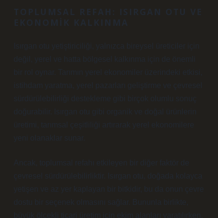
TOPLUMSAL REFAH: ISIRGAN OTU VE
EKONOMIK KALKINMA
Isırgan otu yetiştiriciliği, yalnızca bireysel üreticiler için
değil, yerel ve hatta bölgesel kalkınma için de önemli
bir rol oynar. Tarımın yerel ekonomiler üzerindeki etkisi,
istihdam yaratma, yerel pazarları geliştirme ve çevresel
sürdürülebilirliği destekleme gibi birçok olumlu sonuç
doğurabilir. Isırgan otu gibi organik ve doğal ürünlerin
üretimi, tarımsal çeşitliliği artırarak yerel ekonomilere
yeni olanaklar sunar.
Ancak, toplumsal refahı etkileyen bir diğer faktör de
çevresel sürdürülebilirliktir. Isırgan otu, doğada kolayca
yetişen ve az yer kaplayan bir bitkidir, bu da onun çevre
dostu bir seçenek olmasını sağlar. Bununla birlikte,
büyük ölçekli ticari üretim için ekim alanları yaratılırken,