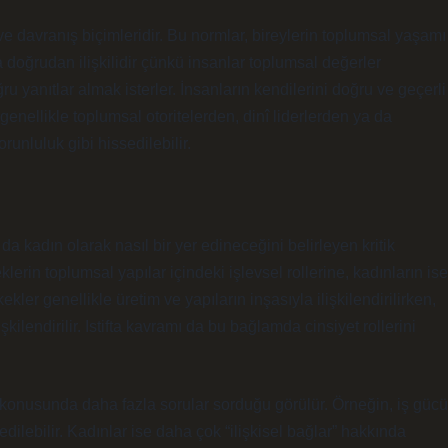
e davranış biçimleridir. Bu normlar, bireylerin toplumsal yaşamı
a doğrudan ilişkilidir çünkü insanlar toplumsal değerler
u yanıtlar almak isterler. İnsanların kendilerini doğru ve geçerli
genellikle toplumsal otoritelerden, dinî liderlerden ya da
runluluk gibi hissedilebilir.
da kadın olarak nasıl bir yer edineceğini belirleyen kritik
klerin toplumsal yapılar içindeki işlevsel rollerine, kadınların ise
ekler genellikle üretim ve yapıların inşasıyla ilişkilendirilirken,
işkilendirilir. Istifta kavramı da bu bağlamda cinsiyet rollerini
r” konusunda daha fazla sorular sorduğu görülür. Örneğin, iş gücü
edilebilir. Kadınlar ise daha çok “ilişkisel bağlar” hakkında