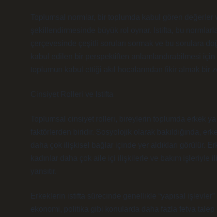
Toplumsal normlar, bir toplumda kabul gören değerler v
şekillendirmesinde büyük rol oynar. Istifta, bu normlarl
çerçevesinde çeşitli soruları sormak ve bu sorulara doğr
kabul edilen bir perspektiften anlamlandırabilmesi için 
toplumun kabul ettiği akıl hocalarından fikir almak bir zo
Cinsiyet Rolleri ve Istifta
Toplumsal cinsiyet rolleri, bireylerin toplumda erkek ya 
faktörlerden biridir. Sosyolojik olarak bakıldığında, erke
daha çok ilişkisel bağlar içinde yer aldıkları görülür. Erk
kadınlar daha çok aile içi ilişkilerle ve bakım işleriyle il
yansıtır.
Erkeklerin istifta sürecinde genellikle “yapısal işlevle
ekonomi, politika gibi konularda daha fazla fetva talep 