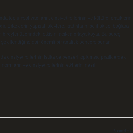
nda toplumsal yapıların, cinsiyet rollerinin ve kültürel pratiklerin
ir. Erkeklerin yapısal işlevlere, kadınların ise ilişkisel bağlara
 bireyler üzerindeki etkisini açıkça ortaya koyar. Bu süreç,
 şekillendiğine dair önemli bir analitik pencere sunar.
insiyet rollerinin istifta ve benzeri toplumsal pratiklerdeki
ormların ve cinsiyet rollerinin etkilerini nasıl
Sonraki Yaz