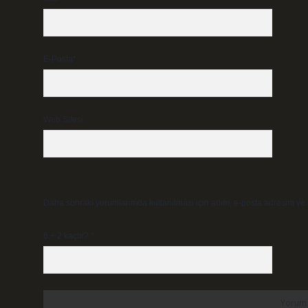
E-Posta*
Web Sitesi
Daha sonraki yorumlarımda kullanılması için adım, e-posta adresim ve s
6 + 2 kaçtır?
*