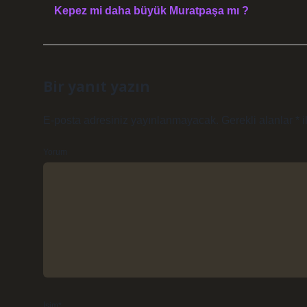
Kepez mi daha büyük Muratpaşa mı ?
Bir yanıt yazın
E-posta adresiniz yayınlanmayacak.
Gerekli alanlar
*
i
Yorum
İsim*