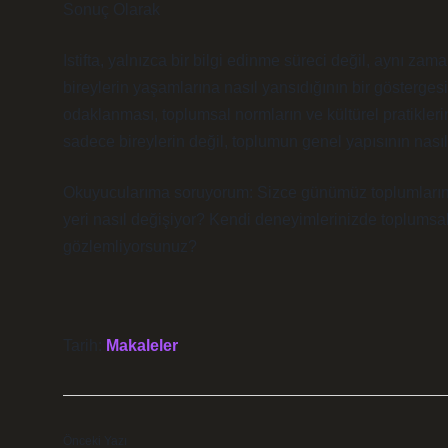
Sonuç Olarak
Istifta, yalnızca bir bilgi edinme süreci değil, aynı zama
bireylerin yaşamlarına nasıl yansıdığının bir göstergesid
odaklanması, toplumsal normların ve kültürel pratiklerin
sadece bireylerin değil, toplumun genel yapısının nasıl
Okuyucularıma soruyorum: Sizce günümüz toplumlarında c
yeri nasıl değişiyor? Kendi deneyimlerinizde toplumsal n
gözlemliyorsunuz?
Tarih:
Makaleler
Önceki Yazı