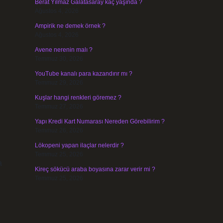
Berat Yılmaz Galatasaray kaç yaşında ?
Ağustos 4, 2026
Ampirik ne demek örnek ?
Ağustos 4, 2026
Avene nerenin malı ?
Temmuz 30, 2026
YouTube kanalı para kazandırır mı ?
Temmuz 29, 2026
Kuşlar hangi renkleri göremez ?
Temmuz 27, 2026
Yapı Kredi Kart Numarası Nereden Görebilirim ?
Temmuz 26, 2026
Lökopeni yapan ilaçlar nelerdir ?
Temmuz 25, 2026
a
Kireç sökücü araba boyasına zarar verir mi ?
Temmuz 25, 2026