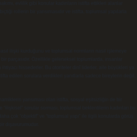
kımı, evlilik gibi konular kadınların istifta ettikleri alanlar
tiği rollerin bir yansımasıdır ve istifta, toplumsal yapılarla
e nasıl ilişki kurduğunu ve toplumsal normların nasıl işlemeye
rin bir parçasıdır. Özellikle geleneksel toplumlarda, insanlar
tiyacı hissederler. Bu otoriteler dinî liderler, aile büyükleri ya
tifta edilen sorulara verdikleri yanıtlarla sadece bireylerin değil,
iklerin yansıması olan istifta, sosyal eşitsizliğin de bir
e “ilişkisel” sorular sorması, toplumsal beklentilerin kadınları bu
ha çok “objektif” ve “toplumsal yapı” ile ilgili konularda görüş
 bir dışavurumudur.