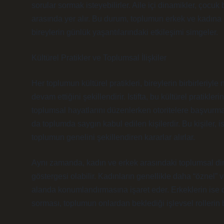
sorular sormak isteyebilirler. Aile içi dinamikler, çocuk ba
arasında yer alır. Bu durum, toplumun erkek ve kadına biç
bireylerin günlük yaşantılarındaki etkileşimi simgeler.
Kültürel Pratikler ve Toplumsal İlişkiler
Her toplumun kültürel pratikleri, bireylerin birbirleriyl
devam ettiğini şekillendirir. Istifta, bu kültürel pratikle
toplumsal hayatlarını düzenlerken otoritelere başvurma ih
da toplumda saygın kabul edilen kişilerdir. Bu kişiler, is
toplumun genelini şekillendiren kararlar alırlar.
Aynı zamanda, kadın ve erkek arasındaki toplumsal dinam
göstergesi olabilir. Kadınların genellikle daha “öznel” v
alanda konumlandırmasına işaret eder. Erkeklerin ise da
sorması, toplumun onlardan beklediği işlevsel rollerin