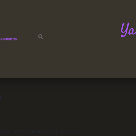
Ya
akkımızda
?
eşimi Üzerine Bir Sosyolojik İnceleme