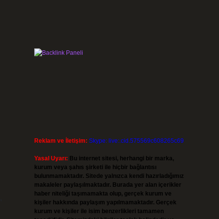
Reklam ve İletişim:
Skype: live:.cid.575569c608265c69
Yasal Uyarı:
Bu internet sitesi, herhangi bir marka,
kurum veya şahıs şirketi ile hiçbir bağlantısı
bulunmamaktadır. Sitede yalnızca kendi hazırladığımız
makaleler paylaşılmaktadır. Burada yer alan içerikler
haber niteliği taşımamakta olup, gerçek kurum ve
,
kişiler hakkında paylaşım yapılmamaktadır. Gerçek
kurum ve kişiler ile isim benzerlikleri tamamen