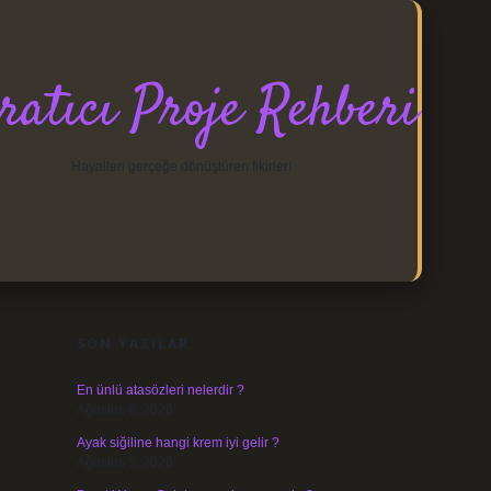
ratıcı Proje Rehberi
Hayalleri gerçeğe dönüştüren fikirler!
SIDEBAR
https://elexbett.net/
betexper.
SON YAZILAR
En ünlü atasözleri nelerdir ?
Ağustos 6, 2026
Ayak siğiline hangi krem iyi gelir ?
Ağustos 5, 2026