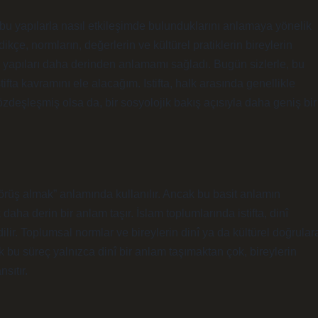
n bu yapılarla nasıl etkileşimde bulunduklarını anlamaya yönelik
dikçe, normların, değerlerin ve kültürel pratiklerin bireylerin
al yapıları daha derinden anlamamı sağladı. Bugün sizlerle, bu
tifta kavramını ele alacağım. Istifta, halk arasında genellikle
özdeşleşmiş olsa da, bir sosyolojik bakış açısıyla daha geniş bir
görüş almak” anlamında kullanılır. Ancak bu basit anlamın
daha derin bir anlam taşır. İslam toplumlarında istifta, dinî
edilir. Toplumsal normlar ve bireylerin dinî ya da kültürel doğrular
 bu süreç yalnızca dinî bir anlam taşımaktan çok, bireylerin
nsıtır.