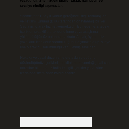
tesadüfidir. Sitemizdeki bilgiler taslak halindedir ve
tavsiye niteliği taşımazlar.
Sitemiz, 5651 Sayılı Kanun gereğince Bilgi Teknolojileri
ve İletişim Kurumu (BTK) tarafından onaylanmış bir Yer
Sağlayıcı olarak hizmet vermektedir. Bu nedenle, sitedeki
içerikleri proaktif olarak denetleme veya araştırma
yükümlülüğümüz bulunmamaktadır. Ancak, üyelerimiz
yazdıkları içeriklerin sorumluluğunu taşımakta olup, siteye
üye olarak bu sorumluluğu kabul etmiş sayılırlar.
Hukuka ve yasal düzenlemelere aykırı olduğunu
düşündüğünüz içerikleri,
backlinkpanelicomtr@gmail.com
adresine bildirmeniz halinde, ilgili içerikler yasal süre
içerisinde sitemizden kaldırılacaktır.
Arama