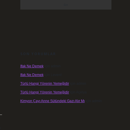
SON YORUMLAR
Ifak Ne Demek
için
admin
Ifak Ne Demek
için
Levent
Türlü Hangi Yörenin Yemeğidir
için
admin
Türlü Hangi Yörenin Yemeğidir
için
Açelya
Kimyon Çayı Anne Sütündeki Gazı Alır Mı
için
admin
ı