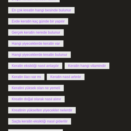
En çok kreatin hangi besinde bulunur
Evde keratin kaç günde bir yapılır
Gerçek keratin nerede bulunur
Hangi yiyeceklerde keratin var
Hangi yiyeceklerde kreatin bulunur
Keratin eksikliği nasıl anlaşılır
Keratin hangi vitamindir
Keratin ilacı var mı
Keratin nasıl artırılır
Keratini yüksek olan ne yemeli
Kreatin doğal olarak nasıl alınır
Kreatinin yükselten yiyecekler nelerdir
Saçta keratin eksikliği nasıl giderilir