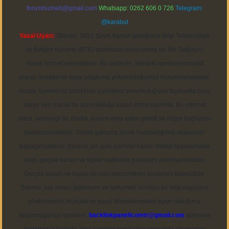
forumhizmeti@gmail.com
Whatsapp: 0262 606 0 726
Telegram:
@karabul
Yasal Uyarı:
Sitemiz, 5651 Sayılı Kanun gereğince Bilgi Teknolojileri
ve İletişim Kurumu (BTK) tarafından onaylanmış bir Yer Sağlayıcı
olarak hizmet vermektedir. Bu nedenle, sitedeki içerikleri proaktif
olarak denetleme veya araştırma yükümlülüğümüz bulunmamaktadır.
Ancak, üyelerimiz yazdıkları içeriklerin sorumluluğunu taşımakta olup,
siteye üye olarak bu sorumluluğu kabul etmiş sayılırlar. Bu internet
sitesi, herhangi bir marka, kurum veya şahıs şirketi ile hiçbir bağlantısı
bulunmamaktadır. Sitede yalnızca kendi hazırladığımız makaleler
paylaşılmaktadır. Burada yer alan içerikler haber niteliği taşımamakta
olup, gerçek kurum ve kişiler hakkında paylaşım yapılmamaktadır.
Gerçek kurum ve kişiler ile isim benzerlikleri tamamen tesadüfidir.
Sitemiz, kar amacı gütmeyen ve tamamen ücretsiz bir bilgi paylaşım
platformudur. Hukuka ve yasal düzenlemelere aykırı olduğunu
düşündüğünüz içerikleri,
backlinkpanelicomtr@gmail.com
adresine