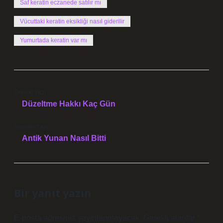
Saf keratin eczanede satılır mı
Vücuttaki keratin eksikliği nasıl giderilir
Yumurtada keratin var mı
Önceki Yazı
Düzeltme Hakkı Kaç Gün
Sonraki Yazı
Antik Yunan Nasıl Bitti
Bir yanıt yazın
E-posta adresiniz yayınlanmayacak.
Gerekli alanlar
*