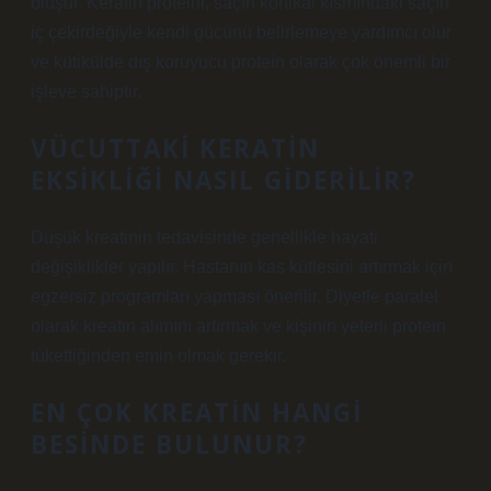
oluşur. Keratin proteini, saçın kortikal kısmındaki saçın
iç çekirdeğiyle kendi gücünü belirlemeye yardımcı olur
ve kütikülde dış koruyucu protein olarak çok önemli bir
işleve sahiptir.
VÜCUTTAKI KERATIN
EKSIKLIĞI NASIL GIDERILIR?
Düşük kreatinin tedavisinde genellikle hayati
değişiklikler yapılır. Hastanın kas kütlesini artırmak için
egzersiz programları yapması önerilir. Diyetle paralel
olarak kreatin alımını artırmak ve kişinin yeterli protein
tükettiğinden emin olmak gerekir.
EN ÇOK KREATIN HANGI
BESINDE BULUNUR?