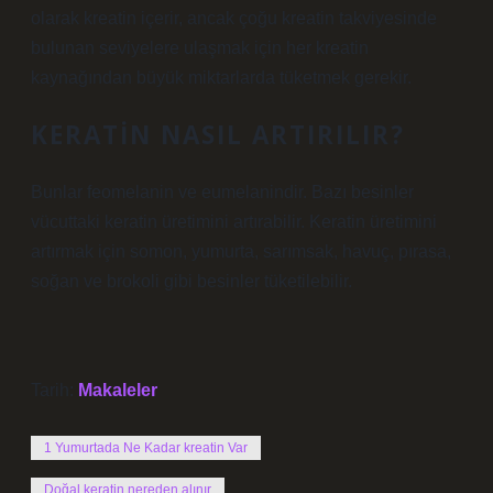
olarak kreatin içerir, ancak çoğu kreatin takviyesinde
bulunan seviyelere ulaşmak için her kreatin
kaynağından büyük miktarlarda tüketmek gerekir.
KERATIN NASIL ARTIRILIR?
Bunlar feomelanin ve eumelanindir. Bazı besinler
vücuttaki keratin üretimini artırabilir. Keratin üretimini
artırmak için somon, yumurta, sarımsak, havuç, pırasa,
soğan ve brokoli gibi besinler tüketilebilir.
Tarih:
Makaleler
1 Yumurtada Ne Kadar kreatin Var
Doğal keratin nereden alınır