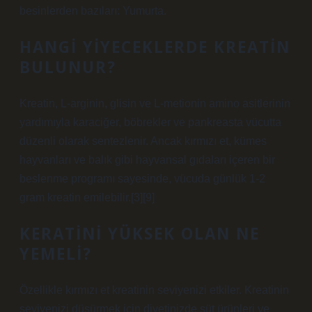
besinlerden bazıları: Yumurta.
HANGI YIYECEKLERDE KREATIN
BULUNUR?
Kreatin, L-arginin, glisin ve L-metionin amino asitlerinin
yardımıyla karaciğer, böbrekler ve pankreasta vücutta
düzenli olarak sentezlenir. Ancak kırmızı et, kümes
hayvanları ve balık gibi hayvansal gıdaları içeren bir
beslenme programı sayesinde, vücuda günlük 1-2
gram kreatin emilebilir.[3][9]
KERATINI YÜKSEK OLAN NE
YEMELI?
Özellikle kırmızı et kreatinin seviyenizi etkiler. Kreatinin
seviyenizi düşürmek için diyetinizde süt ürünleri ve