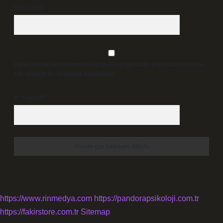
Web Sitesi
Daha sonraki yorumlarımda kullanılması için adım, e-posta adresim ve
site adresim bu tarayıcıya kaydedilsin.
9 - 5 kaçtır?
*
https://www.rinmedya.com
https://pandorapsikoloji.com.tr
https://fakirstore.com.tr
Sitemap