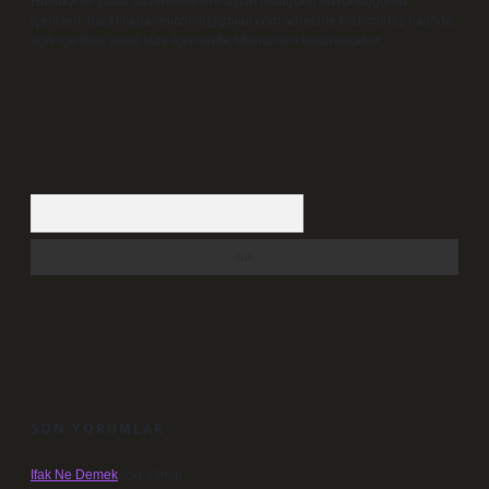
Hukuka ve yasal düzenlemelere aykırı olduğunu düşündüğünüz
içerikleri,
backlinkpanelicomtr@gmail.com
adresine bildirmeniz halinde,
ilgili içerikler yasal süre içerisinde sitemizden kaldırılacaktır.
Arama
SON YORUMLAR
Ifak Ne Demek
için
admin