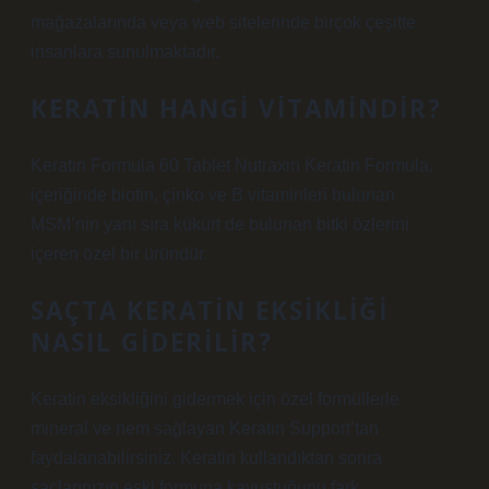
mağazalarında veya web sitelerinde birçok çeşitte
insanlara sunulmaktadır.
KERATIN HANGI VITAMINDIR?
Keratin Formula 60 Tablet Nutraxin Keratin Formula,
içeriğinde biotin, çinko ve B vitaminleri bulunan
MSM’nin yanı sıra kükürt de bulunan bitki özlerini
içeren özel bir üründür.
SAÇTA KERATIN EKSIKLIĞI
NASIL GIDERILIR?
Keratin eksikliğini gidermek için özel formüllerle
mineral ve nem sağlayan Keratin Support’tan
faydalanabilirsiniz. Keratin kullandıktan sonra
saçlarınızın eski formuna kavuştuğunu fark