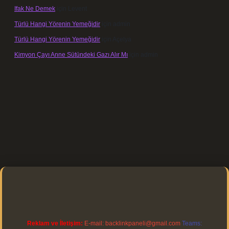
Ifak Ne Demek
için
Levent
Türlü Hangi Yörenin Yemeğidir
için
admin
Türlü Hangi Yörenin Yemeğidir
için
Açelya
Kimyon Çayı Anne Sütündeki Gazı Alır Mı
için
admin
://elexbett.net/
betexper.xyz
Reklam ve İletişim:
E-mail:
backlinkpaneli@gmail.com
Teams: