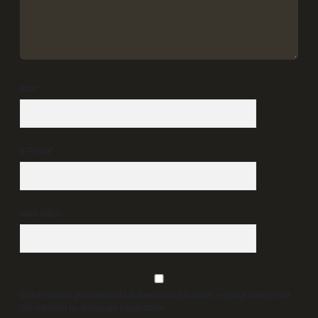
İsim*
E-Posta*
Web Sitesi
Daha sonraki yorumlarımda kullanılması için adım, e-posta adresim ve
site adresim bu tarayıcıya kaydedilsin.