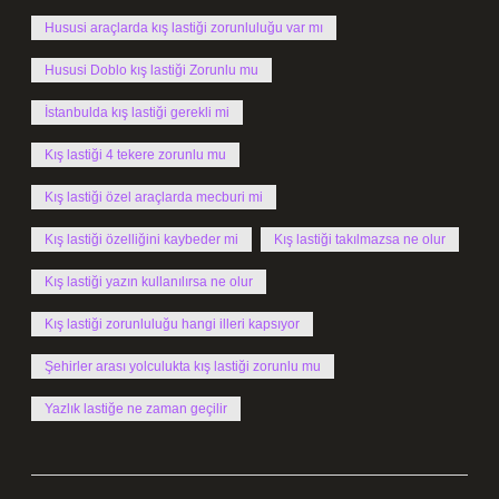
Hususi araçlarda kış lastiği zorunluluğu var mı
Hususi Doblo kış lastiği Zorunlu mu
İstanbulda kış lastiği gerekli mi
Kış lastiği 4 tekere zorunlu mu
Kış lastiği özel araçlarda mecburi mi
Kış lastiği özelliğini kaybeder mi
Kış lastiği takılmazsa ne olur
Kış lastiği yazın kullanılırsa ne olur
Kış lastiği zorunluluğu hangi illeri kapsıyor
Şehirler arası yolculukta kış lastiği zorunlu mu
Yazlık lastiğe ne zaman geçilir