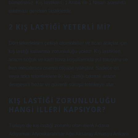
bilmelisiniz. Kış lastikleri, 1 Aralık ile 1 Nisan arasında
takılması gereken lastiklerdir.
2 KIŞ LASTIĞI YETERLI MI?
Dört tekerlekten çekişli otomobiller ve ticari araçlar için
kış lastiği kullanma zorunluluğu yoktur. Kış lastikleri,
aracın soğuk ve karlı hava koşullarında yol tutuşunu ve
fren mesafesini önemli ölçüde iyileştirir. Sadece ön
veya arka tekerleklere iki kış lastiği takmak aracın
dengesini bozar ve güvenli sürüşü tehlikeye atar.
KIŞ LASTIĞI ZORUNLULUĞU
HANGI ILLERI KAPSIYOR?
Türkiye’de kış lastiği zorunlu olan illerA Adana
Adıyaman Afyonkarahisar Ağrı Aksaray Amasya Ankara