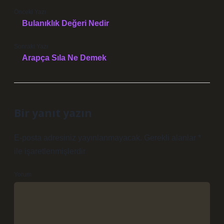
Önceki Yazı
Bulanıklık Değeri Nedir
Sonraki Yazı
Arapça Sıla Ne Demek
Bir yanıt yazın
E-posta adresiniz yayınlanmayacak.
Gerekli alanlar
*
ile işaretlenmişlerdir
Yorum