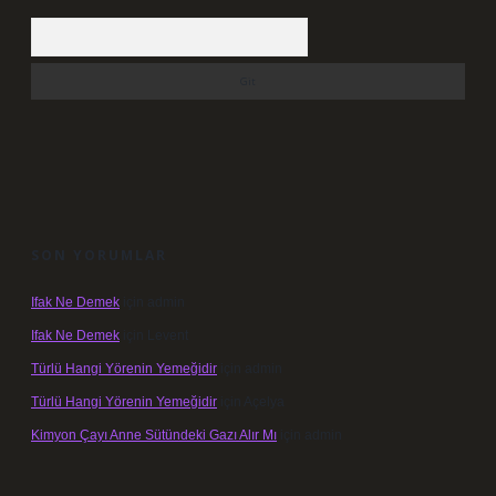
Arama
SON YORUMLAR
Ifak Ne Demek
için
admin
Ifak Ne Demek
için
Levent
Türlü Hangi Yörenin Yemeğidir
için
admin
Türlü Hangi Yörenin Yemeğidir
için
Açelya
Kimyon Çayı Anne Sütündeki Gazı Alır Mı
için
admin