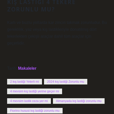
KIŞ LASTIĞI 4 TEKERE
ZORUNLU MU?
Karlı ve buzlu yollarda kar zinciri takmak zorunludur. Bu
gereklilik, yaz veya kış lastikleriyle donatılmış dört
tekerlekten çekişli araçlar dahil tüm araçlar için
geçerlidir.
Tarih:
Makaleler
2 kış lastiği Yeterli mi
2024 kış lastiği Zorunlu mu
4 mevsim kış lastiği yerine geçer mi
4 mevsim lastik ceza yer mi
Almanyada kış lastiği zorunlu mu
Fiorino hususi kış lastiği zorunlu mu