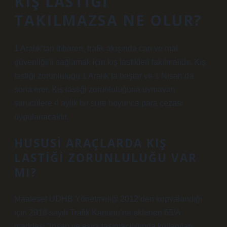
KIŞ LASTIĞI
TAKILMAZSA NE OLUR?
1 Aralık’tan itibaren, trafik akışında can ve mal
güvenliğini sağlamak için kış lastikleri takılmalıdır. Kış
lastiği zorunluluğu 1 Aralık’ta başlar ve 1 Nisan’da
sona erer. Kış lastiği zorunluluğuna uymayan
sürücülere 4 aylık bir süre boyunca para cezası
uygulanacaktır.
HUSUSI ARAÇLARDA KIŞ
LASTIĞI ZORUNLULUĞU VAR
MI?
Maalesef UDHB Yönetmeliği 2012’den kopyalandığı
için 2918 sayılı Trafik Kanunu’na eklenen 65/A
maddesi “insan ve eşya taşımacılığında kullanılan