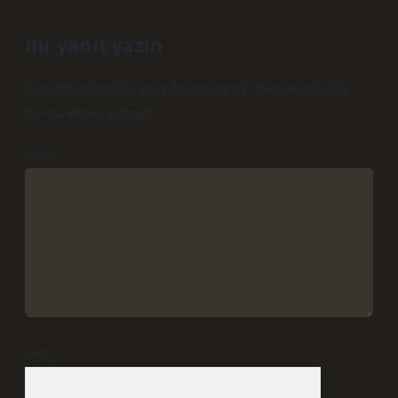
Bir yanıt yazın
E-posta adresiniz yayınlanmayacak.
Gerekli alanlar
*
ile işaretlenmişlerdir
Yorum
İsim*