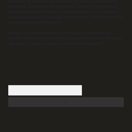
Kurumu (BTK) tarafından onaylanmış bir Yer Sağlayıcı olarak hizmet
vermektedir. Bu nedenle, sitedeki içerikleri proaktif olarak denetleme
veya araştırma yükümlülüğümüz bulunmamaktadır. Ancak, üyelerimiz
yazdıkları içeriklerin sorumluluğunu taşımakta olup, siteye üye olarak bu
sorumluluğu kabul etmiş sayılırlar.
Hukuka ve yasal düzenlemelere aykırı olduğunu düşündüğünüz
içerikleri,
backlinkpanelicomtr@gmail.com
adresine bildirmeniz halinde,
ilgili içerikler yasal süre içerisinde sitemizden kaldırılacaktır.
Arama