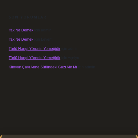
SON YORUMLAR
Ifak Ne Demek
için
admin
Ifak Ne Demek
için
Levent
Türlü Hangi Yörenin Yemeğidir
için
admin
Türlü Hangi Yörenin Yemeğidir
için
Açelya
Kimyon Çayı Anne Sütündeki Gazı Alır Mı
için
admin
://elexbett.net/
betexper.xyz