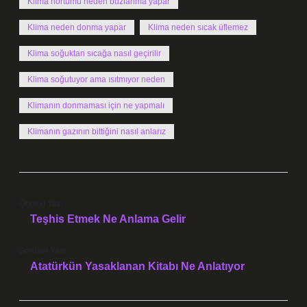
Klima hortumu neden buzlanma yapar
Klima neden donma yapar
Klima neden sıcak üflemez
Klima soğuktan sıcağa nasıl geçirilir
Klima soğutuyor ama ısıtmıyor neden
Klimanın donmaması için ne yapmalı
Klimanın gazının bittiğini nasıl anlarız
Önceki Yazı
Teşhis Etmek Ne Anlama Gelir
Sonraki Yazı
Atatürkün Yasaklanan Kitabı Ne Anlatıyor