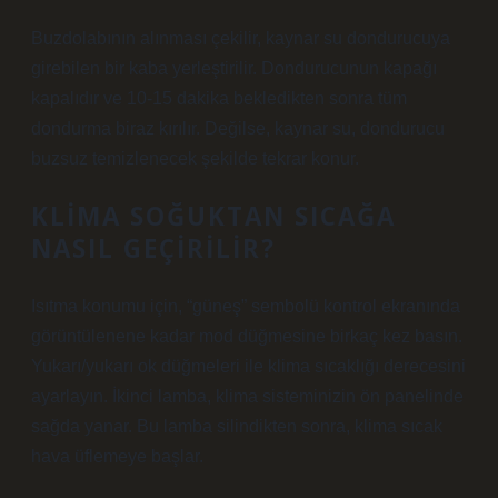
Buzdolabının alınması çekilir, kaynar su dondurucuya
girebilen bir kaba yerleştirilir. Dondurucunun kapağı
kapalıdır ve 10-15 dakika bekledikten sonra tüm
dondurma biraz kırılır. Değilse, kaynar su, dondurucu
buzsuz temizlenecek şekilde tekrar konur.
KLIMA SOĞUKTAN SICAĞA
NASIL GEÇIRILIR?
Isıtma konumu için, “güneş” sembolü kontrol ekranında
görüntülenene kadar mod düğmesine birkaç kez basın.
Yukarı/yukarı ok düğmeleri ile klima sıcaklığı derecesini
ayarlayın. İkinci lamba, klima sisteminizin ön panelinde
sağda yanar. Bu lamba silindikten sonra, klima sıcak
hava üflemeye başlar.