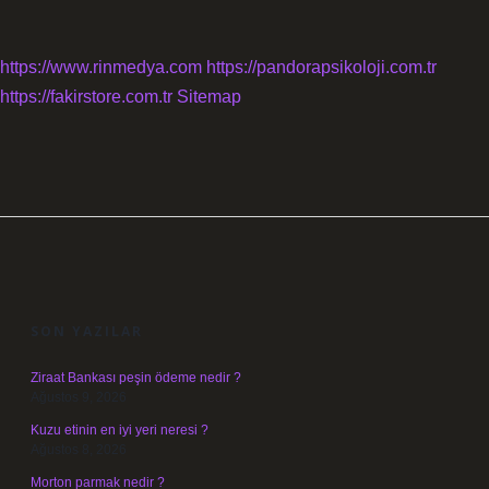
https://www.rinmedya.com
https://pandorapsikoloji.com.tr
https://fakirstore.com.tr
Sitemap
SIDEBAR
SON YAZILAR
Ziraat Bankası peşin ödeme nedir ?
Ağustos 9, 2026
Kuzu etinin en iyi yeri neresi ?
Ağustos 8, 2026
Morton parmak nedir ?