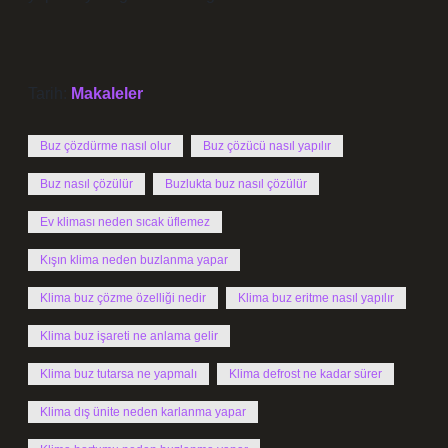
Tarih:
Makaleler
Buz çözdürme nasıl olur
Buz çözücü nasıl yapılır
Buz nasıl çözülür
Buzlukta buz nasıl çözülür
Ev kliması neden sıcak üflemez
Kışın klima neden buzlanma yapar
Klima buz çözme özelliği nedir
Klima buz eritme nasıl yapılır
Klima buz işareti ne anlama gelir
Klima buz tutarsa ne yapmalı
Klima defrost ne kadar sürer
Klima dış ünite neden karlanma yapar