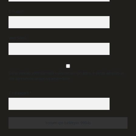
E-Posta*
Web Sitesi
Daha sonraki yorumlarımda kullanılması için adım, e-posta adresim ve
site adresim bu tarayıcıya kaydedilsin.
7 + 8 kaçtır?
*