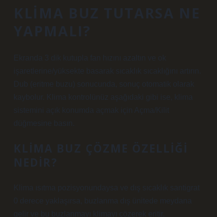
KLIMA BUZ TUTARSA NE
YAPMALI?
Ekranda 3 dik kutupla fan hızını azaltın ve ok
işaretlerine/yüksekte basarak sıcaklık sıcaklığını artırın.
Dub (eritme buzu) sonucunda, sonuç otomatik olarak
kaybolur. Klima kontrolünüz aşağıdaki gibi ise, klima
sistemini açık konumda açmak için Açma/Kilit
düğmesine basın.
KLIMA BUZ ÇÖZME ÖZELLIĞI
NEDIR?
Klima ısıtma pozisyonundaysa ve dış sıcaklık santigrat
0 derece yaklaşırsa, buzlanma dış ünitede meydana
gelir ve bu buzlanmayı klimayı çözerek eritir.