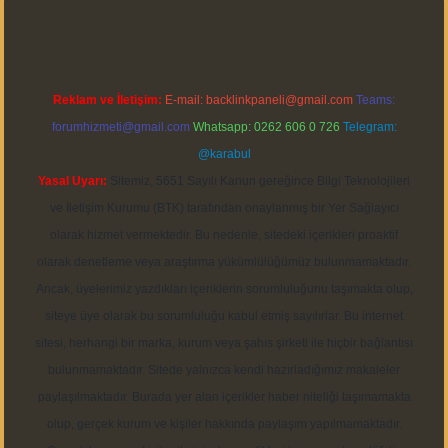
Reklam ve İletişim:
E-mail:
backlinkpaneli@gmail.com
Teams:
forumhizmeti@gmail.com
Whatsapp: 0262 606 0 726
Telegram:
@karabul
Yasal Uyarı:
Sitemiz, 5651 Sayılı Kanun gereğince Bilgi Teknolojileri
ve İletişim Kurumu (BTK) tarafından onaylanmış bir Yer Sağlayıcı
olarak hizmet vermektedir. Bu nedenle, sitedeki içerikleri proaktif
olarak denetleme veya araştırma yükümlülüğümüz bulunmamaktadır.
Ancak, üyelerimiz yazdıkları içeriklerin sorumluluğunu taşımakta olup,
siteye üye olarak bu sorumluluğu kabul etmiş sayılırlar. Bu internet
sitesi, herhangi bir marka, kurum veya şahıs şirketi ile hiçbir bağlantısı
bulunmamaktadır. Sitede yalnızca kendi hazırladığımız makaleler
paylaşılmaktadır. Burada yer alan içerikler haber niteliği taşımamakta
olup, gerçek kurum ve kişiler hakkında paylaşım yapılmamaktadır.