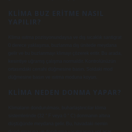
KLIMA BUZ ERITME NASIL
YAPILIR?
Klima ısıtma pozisyonundaysa ve dış sıcaklık santigrat
0 derece yaklaşırsa, buzlanma dış ünitede meydana
gelir ve bu buzlanmayı klimayı çözerek eritir. Bu arada,
kesintiye uğramış çalışma normaldir. Kontrolünüzün
ortasındaki cerrahi düğmesine basın. Soldaki mod
düğmesine basın ve ısıtma moduna koyun.
KLIMA NEDEN DONMA YAPAR?
Klimaların dondurulması, buharlaştırıcılar klima
sistemlerinde (32 ° F veya 0 ° C) donmanın altına
düştüğünde meydana gelir. Bu, havadaki nemin
dondurmasına ve dondurma yaratmasına yol açar.