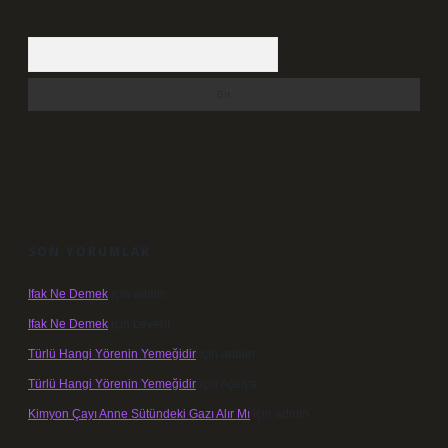
Arama
SON YORUMLAR
Ifak Ne Demek
için
admin
Ifak Ne Demek
için
Levent
Türlü Hangi Yörenin Yemeğidir
için
admin
Türlü Hangi Yörenin Yemeğidir
için
Açelya
Kimyon Çayı Anne Sütündeki Gazı Alır Mı
için
admin