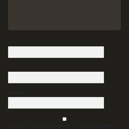
İsim*
E-Posta*
Web Sitesi
Daha sonraki yorumlarımda kullanılması için adım, e-posta adresim ve