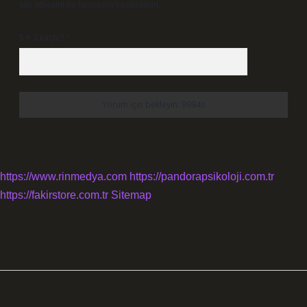
site adresim bu tarayıcıya kaydedilsin.
5 + 3 kaçtır?
*
https://www.rinmedya.com
https://pandorapsikoloji.com.tr
https://fakirstore.com.tr
Sitemap