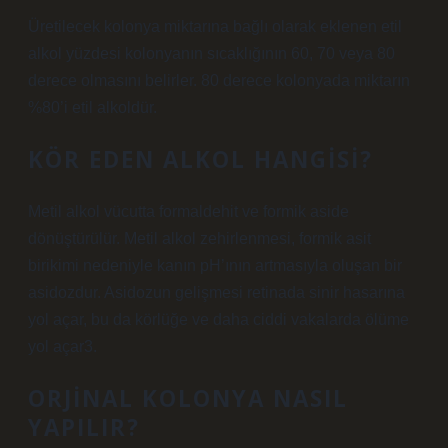
Üretilecek kolonya miktarına bağlı olarak eklenen etil
alkol yüzdesi kolonyanın sıcaklığının 60, 70 veya 80
derece olmasını belirler. 80 derece kolonyada miktarın
%80’i etil alkoldür.
KÖR EDEN ALKOL HANGISI?
Metil alkol vücutta formaldehit ve formik aside
dönüştürülür. Metil alkol zehirlenmesi, formik asit
birikimi nedeniyle kanın pH’ının artmasıyla oluşan bir
asidozdur. Asidozun gelişmesi retinada sinir hasarına
yol açar, bu da körlüğe ve daha ciddi vakalarda ölüme
yol açar3.
ORJINAL KOLONYA NASIL
YAPILIR?