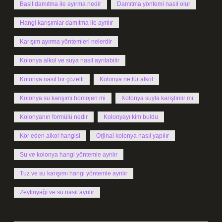
Basit damıtma ile ayırma nedir
Damıtma yöntemi nasıl olur
Hangi karışımlar damıtma ile ayrılır
Karışım ayırma yöntemleri nelerdir
Kolonya alkol ve suya nasıl ayrılabilir
Kolonya nasıl bir çözelti
Kolonya ne tür alkol
Kolonya su karışımı homojen mi
Kolonya suyla karıştırılır mı
Kolonyanın formülü nedir
Kolonyayı kim buldu
Kör eden alkol hangisi
Orjinal kolonya nasıl yapılır
Su ve kolonya hangi yöntemle ayrılır
Tuz ve su karışımı hangi yöntemle ayrılır
Zeytinyağı ve su nasıl ayrılır