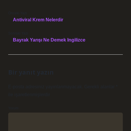
Önceki Yazı
Antiviral Krem Nelerdir
Sonraki Yazı
Bayrak Yarışı Ne Demek Ingilizce
Bir yanıt yazın
E-posta adresiniz yayınlanmayacak.
Gerekli alanlar
*
ile işaretlenmişlerdir
Yorum