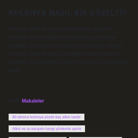
KOLONYA NASIL BIR ÇÖZELTI?
Kolonya, alkol ve suyun çözülmesiyle oluşan bir
çözeltidir. Kolonyadaki tüm karışımlar eşit şekilde
dağıldığı için, kolonya homojen bir karaktere sahiptir.
Kolonya, alkol ve suyun birleştirilmesiyle oluşan bir
çözeltidir. Bu nedenle, homojen bir karışım olarak kabul
edilir.
Tarih:
Makaleler
80 derece kolonya yüzde kaç alkol vardır
Alkol ve su karışımı hangi yöntemle ayrılır