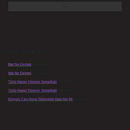
SON YORUMLAR
Ifak Ne Demek
için
admin
Ifak Ne Demek
için
Levent
Türlü Hangi Yörenin Yemeğidir
için
admin
Türlü Hangi Yörenin Yemeğidir
için
Açelya
Kimyon Çayı Anne Sütündeki Gazı Alır Mı
için
admin