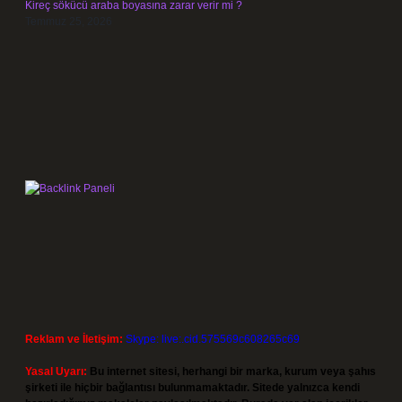
Kireç sökücü araba boyasına zarar verir mi ?
Temmuz 25, 2026
Reklam ve İletişim:
Skype: live:.cid.575569c608265c69
Yasal Uyarı:
Bu internet sitesi, herhangi bir marka, kurum veya şahıs
şirketi ile hiçbir bağlantısı bulunmamaktadır. Sitede yalnızca kendi