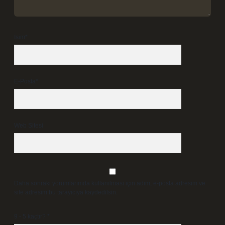
İsim*
E-Posta*
Web Sitesi
Daha sonraki yorumlarımda kullanılması için adım, e-posta adresim ve
site adresim bu tarayıcıya kaydedilsin.
9 - 5 kaçtır?
*