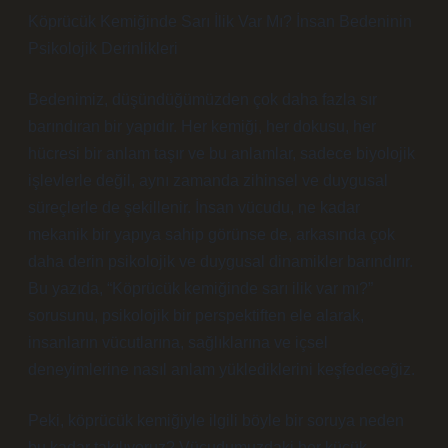
Köprücük Kemiğinde Sarı İlik Var Mı? İnsan Bedeninin
Psikolojik Derinlikleri
Bedenimiz, düşündüğümüzden çok daha fazla sır
barındıran bir yapıdır. Her kemiği, her dokusu, her
hücresi bir anlam taşır ve bu anlamlar, sadece biyolojik
işlevlerle değil, aynı zamanda zihinsel ve duygusal
süreçlerle de şekillenir. İnsan vücudu, ne kadar
mekanik bir yapıya sahip görünse de, arkasında çok
daha derin psikolojik ve duygusal dinamikler barındırır.
Bu yazıda, “Köprücük kemiğinde sarı ilik var mı?”
sorusunu, psikolojik bir perspektiften ele alarak,
insanların vücutlarına, sağlıklarına ve içsel
deneyimlerine nasıl anlam yüklediklerini keşfedeceğiz.
Peki, köprücük kemiğiyle ilgili böyle bir soruya neden
bu kadar takılıyoruz? Vücudumuzdaki her küçük