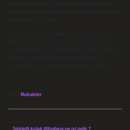
psikolojik süreçlerle de doğrudan ilişkilidir. Beden
algımız, grup etkileşimlerimiz ve duygusal zekâmız, her
biri önemli bir rol oynar.
Kendinize şu soruyu sorabilirsiniz: “Vücudumla ilgili
öğrendiğim yanlış bir bilgi, duygu ve düşüncelerimi
nasıl etkileyebilir?” Bu tür düşünceler, sadece sağlıkla
ilgili değil, günlük yaşantımızdaki diğer algı ve
inançlarla ilgili de önemli bir farkındalık yaratabilir.
Tarih:
Makaleler
Önceki Yazı
Şiddetli kulak iltihabına ne iyi gelir ?