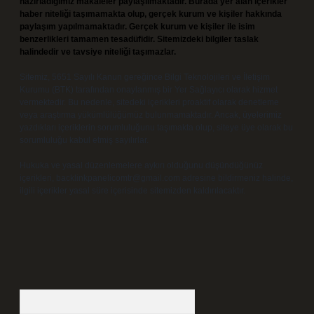
hazırladığımız makaleler paylaşılmaktadır. Burada yer alan içerikler
haber niteliği taşımamakta olup, gerçek kurum ve kişiler hakkında
paylaşım yapılmamaktadır. Gerçek kurum ve kişiler ile isim
benzerlikleri tamamen tesadüfidir. Sitemizdeki bilgiler taslak
halindedir ve tavsiye niteliği taşımazlar.
Sitemiz, 5651 Sayılı Kanun gereğince Bilgi Teknolojileri ve İletişim
Kurumu (BTK) tarafından onaylanmış bir Yer Sağlayıcı olarak hizmet
vermektedir. Bu nedenle, sitedeki içerikleri proaktif olarak denetleme
veya araştırma yükümlülüğümüz bulunmamaktadır. Ancak, üyelerimiz
yazdıkları içeriklerin sorumluluğunu taşımakta olup, siteye üye olarak bu
sorumluluğu kabul etmiş sayılırlar.
Hukuka ve yasal düzenlemelere aykırı olduğunu düşündüğünüz
içerikleri,
backlinkpanelicomtr@gmail.com
adresine bildirmeniz halinde,
ilgili içerikler yasal süre içerisinde sitemizden kaldırılacaktır.
Arama