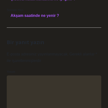
Sonraki Yazı
Akşam saatinde ne yenir ?
Bir yanıt yazın
E-posta adresiniz yayınlanmayacak.
Gerekli alanlar
*
ile işaretlenmişlerdir
Yorum