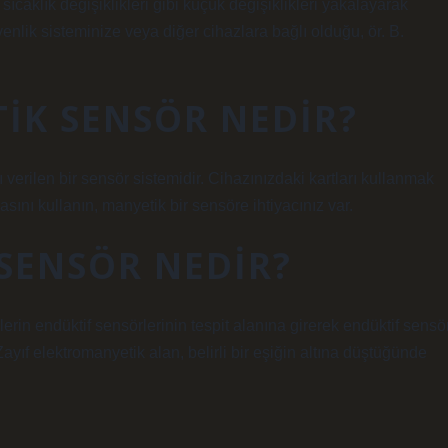
 sıcaklık değişiklikleri gibi küçük değişiklikleri yakalayarak
enlik sisteminize veya diğer cihazlara bağlı olduğu, ör. B.
IK SENSÖR NEDIR?
 verilen bir sensör sistemidir. Cihazınızdaki kartları kullanmak
ını kullanın, manyetik bir sensöre ihtiyacınız var.
SENSÖR NEDIR?
erin endüktif sensörlerinin tespit alanına girerek endüktif sensö
Zayıf elektromanyetik alan, belirli bir eşiğin altına düştüğünde