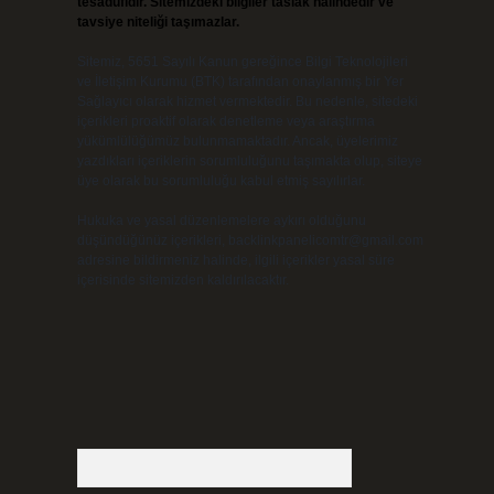
tesadüfidir. Sitemizdeki bilgiler taslak halindedir ve
tavsiye niteliği taşımazlar.
Sitemiz, 5651 Sayılı Kanun gereğince Bilgi Teknolojileri
ve İletişim Kurumu (BTK) tarafından onaylanmış bir Yer
Sağlayıcı olarak hizmet vermektedir. Bu nedenle, sitedeki
içerikleri proaktif olarak denetleme veya araştırma
yükümlülüğümüz bulunmamaktadır. Ancak, üyelerimiz
yazdıkları içeriklerin sorumluluğunu taşımakta olup, siteye
üye olarak bu sorumluluğu kabul etmiş sayılırlar.
Hukuka ve yasal düzenlemelere aykırı olduğunu
düşündüğünüz içerikleri,
backlinkpanelicomtr@gmail.com
adresine bildirmeniz halinde, ilgili içerikler yasal süre
içerisinde sitemizden kaldırılacaktır.
Arama