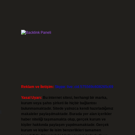
Reklam ve İletişim:
Skype: live:.cid.575569c608265c69
Yasal Uyarı:
Bu internet sitesi, herhangi bir marka,
kurum veya şahıs şirketi ile hiçbir bağlantısı
bulunmamaktadır. Sitede yalnızca kendi hazırladığımız
l
makaleler paylaşılmaktadır. Burada yer alan içerikler
haber niteliği taşımamakta olup, gerçek kurum ve
kişiler hakkında paylaşım yapılmamaktadır. Gerçek
kurum ve kişiler ile isim benzerlikleri tamamen