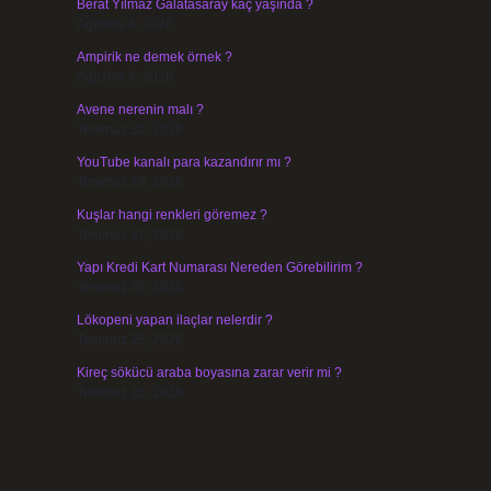
Berat Yılmaz Galatasaray kaç yaşında ?
Ağustos 4, 2026
Ampirik ne demek örnek ?
Ağustos 4, 2026
Avene nerenin malı ?
Temmuz 30, 2026
YouTube kanalı para kazandırır mı ?
Temmuz 29, 2026
Kuşlar hangi renkleri göremez ?
Temmuz 27, 2026
Yapı Kredi Kart Numarası Nereden Görebilirim ?
Temmuz 26, 2026
Lökopeni yapan ilaçlar nelerdir ?
Temmuz 25, 2026
Kireç sökücü araba boyasına zarar verir mi ?
Temmuz 25, 2026