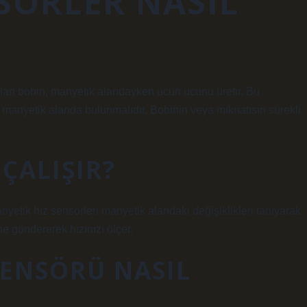
SÖRLER NASIL
 olan bobin, manyetik alandayken ucun ucunu üretir. Bu
ir manyetik alanda bulunmalıdır. Bobinin veya mıknatısın sürekli
ÇALIŞIR?
anyetik hız sensörleri manyetik alandaki değişiklikleri tanıyarak
ne göndererek hızınızı ölçer.
SENSÖRÜ NASIL