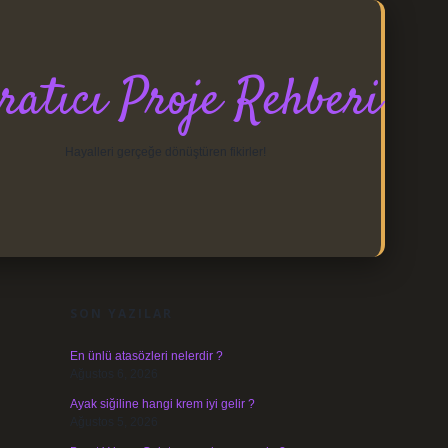
ratıcı Proje Rehberi
Hayalleri gerçeğe dönüştüren fikirler!
SIDEBAR
https://elexbett.net/
betexper.xyz
SON YAZILAR
En ünlü atasözleri nelerdir ?
Ağustos 6, 2026
Ayak siğiline hangi krem iyi gelir ?
Ağustos 5, 2026