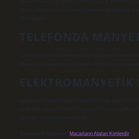
Hareket sensörleri, etraflarındaki sıcaklık, titreşim veya
çalışır. Radyasyon. Bir sensör hareketi tanıdığında, güv
Aydınlatma.
TELEFONDA MANYET
– Akıllı telefonlarda manyetik bıçak manyetometresi adı
istiyorsanız, navigasyon kullanın veya pusula uygulamas
ELEKTROMANYETIK 
Metal nesneler tanıyabilecek sensörlerdir. Metal nesnel
tarafından oluşturulan elektromanyetik alanı zayıflatır. 
sinyaller oluşturan sensörlerdir.
Tavsiyeli Bağlantılar:
Macarların Ataları Kimlerdir