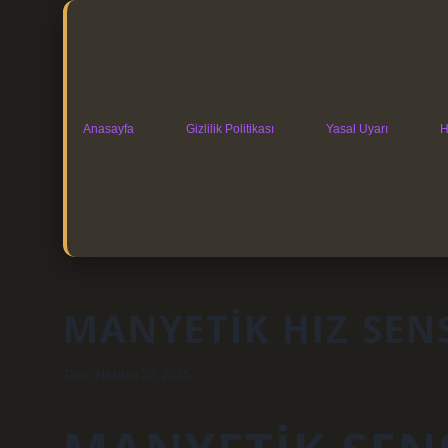
Anasayfa
Gizlilik Politikası
Yasal Uyarı
H
MANYETIK HIZ SEN
Tarih: Haziran 28, 2025