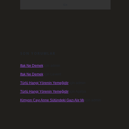
SON YORUMLAR
Ifak Ne Demek
için
admin
Ifak Ne Demek
için
Levent
Türlü Hangi Yörenin Yemeğidir
için
admin
Türlü Hangi Yörenin Yemeğidir
için
Açelya
Kimyon Çayı Anne Sütündeki Gazı Alır Mı
için
admin