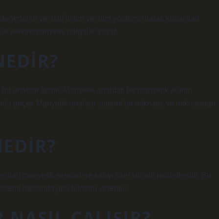
ğerlerini ve aktif iletim ve alım yöntemi olarak kullanılan
ile elektromanyetik dalgalar yayar.
NEDIR?
 tür anahtar tipidir. Manyetik anahtar, bir manyetik alanın
nda geçer. Manyetik anahtar sistemi bir mıknatıs ve mıknatıstan
NEDIR?
e olan manyetik sensörlere sahip özel silindir modelleridir. Bu
istemi hakkında geri bildirim verebilir.
NASIL ÇALIŞIR?