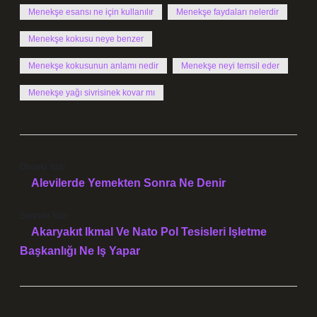
Menekşe esansı ne için kullanılır
Menekşe faydaları nelerdir
Menekşe kokusu neye benzer
Menekşe kokusunun anlamı nedir
Menekşe neyi temsil eder
Menekşe yağı sivrisinek kovar mı
Önceki Yazı
Alevilerde Yemekten Sonra Ne Denir
Sonraki Yazı
Akaryakıt Ikmal Ve Nato Pol Tesisleri Işletme
Başkanlığı Ne Iş Yapar