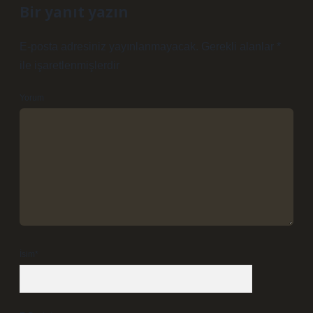
Bir yanıt yazın
E-posta adresiniz yayınlanmayacak.
Gerekli alanlar
*
ile işaretlenmişlerdir
Yorum
İsim*