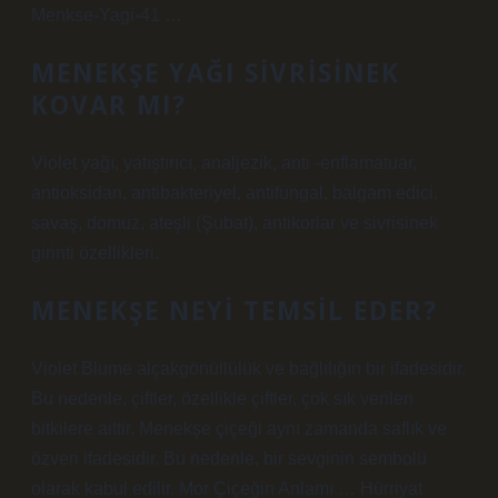
Menkse-Yagi-41 …
MENEKŞE YAĞI SIVRISINEK
KOVAR MI?
Violet yağı, yatıştırıcı, analjezik, anti -enflamatuar,
antioksidan, antibakteriyel, antifungal, balgam edici,
savaş, domuz, ateşli (Şubat), antikorlar ve sivrisinek
girinti özellikleri.
MENEKŞE NEYI TEMSIL EDER?
Violet Blume alçakgönüllülük ve bağlılığın bir ifadesidir.
Bu nedenle, çiftler, özellikle çiftler, çok sık verilen
bitkilere aittir. Menekşe çiçeği aynı zamanda saflık ve
özveri ifadesidir. Bu nedenle, bir sevginin sembolü
olarak kabul edilir. Mor Çiçeğin Anlamı … Hürriyat