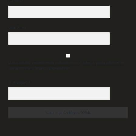
E-Posta*
Web Sitesi
Daha sonraki yorumlarımda kullanılması için adım, e-posta adresim ve
site adresim bu tarayıcıya kaydedilsin.
9 - 5 kaçtır?
*