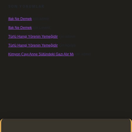
SON YORUMLAR
Ifak Ne Demek
için
admin
Ifak Ne Demek
için
Levent
Türlü Hangi Yörenin Yemeğidir
için
admin
Türlü Hangi Yörenin Yemeğidir
için
Açelya
Kimyon Çayı Anne Sütündeki Gazı Alır Mı
için
admin
yz