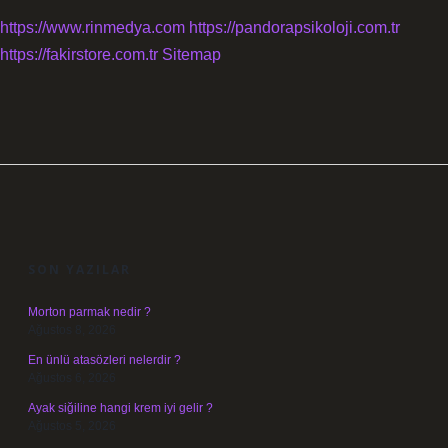
https://www.rinmedya.com
https://pandorapsikoloji.com.tr
https://fakirstore.com.tr
Sitemap
SIDEBAR
SON YAZILAR
Morton parmak nedir ?
Ağustos 8, 2026
En ünlü atasözleri nelerdir ?
Ağustos 6, 2026
Ayak siğiline hangi krem iyi gelir ?
Ağustos 5, 2026