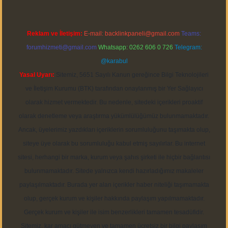
Reklam ve İletişim:
E-mail:
backlinkpaneli@gmail.com
Teams:
forumhizmeti@gmail.com
Whatsapp: 0262 606 0 726
Telegram:
@karabul
Yasal Uyarı:
Sitemiz, 5651 Sayılı Kanun gereğince Bilgi Teknolojileri
ve İletişim Kurumu (BTK) tarafından onaylanmış bir Yer Sağlayıcı
olarak hizmet vermektedir. Bu nedenle, sitedeki içerikleri proaktif
olarak denetleme veya araştırma yükümlülüğümüz bulunmamaktadır.
Ancak, üyelerimiz yazdıkları içeriklerin sorumluluğunu taşımakta olup,
siteye üye olarak bu sorumluluğu kabul etmiş sayılırlar. Bu internet
sitesi, herhangi bir marka, kurum veya şahıs şirketi ile hiçbir bağlantısı
bulunmamaktadır. Sitede yalnızca kendi hazırladığımız makaleler
paylaşılmaktadır. Burada yer alan içerikler haber niteliği taşımamakta
olup, gerçek kurum ve kişiler hakkında paylaşım yapılmamaktadır.
Gerçek kurum ve kişiler ile isim benzerlikleri tamamen tesadüfidir.
Sitemiz, kar amacı gütmeyen ve tamamen ücretsiz bir bilgi paylaşım