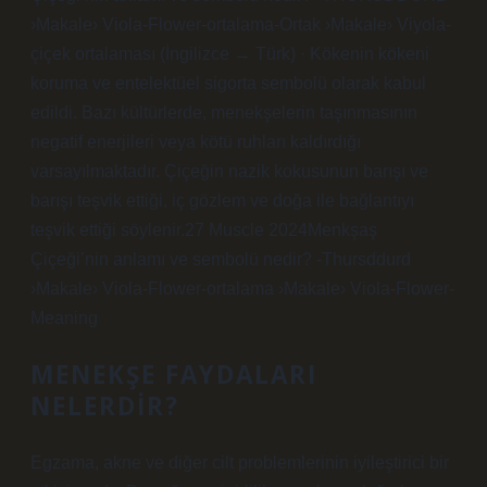
›Makale› Viola-Flower-ortalama-Ortak ›Makale› Viyola-
çiçek ortalaması (İngilizce → Türk) · Kökenin kökeni
koruma ve entelektüel sigorta sembolü olarak kabul
edildi. Bazı kültürlerde, menekşelerin taşınmasının
negatif enerjileri veya kötü ruhları kaldırdığı
varsayılmaktadır. Çiçeğin nazik kokusunun barışı ve
barışı teşvik ettiği, iç gözlem ve doğa ile bağlantıyı
teşvik ettiği söylenir.27 Muscle 2024Menkşaş
Çiçeği’nin anlamı ve sembolü nedir? -Thursddurd
›Makale› Viola-Flower-ortalama ›Makale› Viola-Flower-
Meaning
MENEKŞE FAYDALARI
NELERDIR?
Egzama, akne ve diğer cilt problemlerinin iyileştirici bir