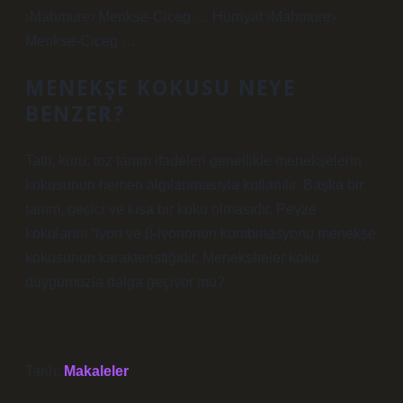
›Mahmure› Menkse-Ciceg … Hürriyat ›Mahmure›
Menkse-Ciceg …
MENEKŞE KOKUSU NEYE
BENZER?
Tatlı, kuru, toz tanım ifadeleri genellikle menekşelerin
kokusunun hemen algılanmasıyla kullanılır. Başka bir
tanım, geçici ve kısa bir koku olmasıdır. Peyze
kokularını “iyon ve β-iyononun kombinasyonu menekşe
kokusunun karakteristiğidir. Meneksheler koku
duygumuzla dalga geçiyor mu?
Tarih:
Makaleler