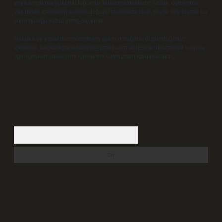
veya araştırma yükümlülüğümüz bulunmamaktadır. Ancak, üyelerimiz
yazdıkları içeriklerin sorumluluğunu taşımakta olup, siteye üye olarak bu
sorumluluğu kabul etmiş sayılırlar.
Hukuka ve yasal düzenlemelere aykırı olduğunu düşündüğünüz
içerikleri,
backlinkpanelicomtr@gmail.com
adresine bildirmeniz halinde,
ilgili içerikler yasal süre içerisinde sitemizden kaldırılacaktır.
Arama