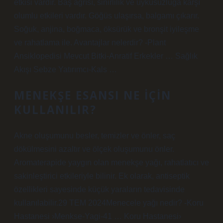
etkisi vardır. Baş ağrısı, sinirlilik ve uykusuzluğa karşı
olumlu etkileri vardır. Göğüs ulaşırsa, balgamı çıkarır.
Soğuk, anjina, boğmaca, öksürük ve bronşit iyileşme
ve rahatlama ile. Avantajlar nelerdir? -Plant
Ansiklopedisi Mevcut Bitki-Anratif Erkekler … Sağlık
Akışı Sebze Yatırımcı-Kals …
MENEKŞE ESANSI NE IÇIN
KULLANILIR?
Akne oluşumunu besler, temizler ve önler, saç
dökülmesini azaltır ve ölçek oluşumunu önler.
Aromaterapide yaygın olan menekşe yağı, rahatlatıcı ve
sakinleştirici etkileriyle bilinir. Ek olarak, antiseptik
özellikleri sayesinde küçük yaraların tedavisinde
kullanılabilir.29 TEM 2024Menecele yağı nedir? -Koru
Hastanesi ›Menkse-Yagi-41 … Koru Hastanesi›