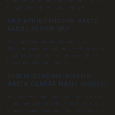
merkezinden rapor almanız mümkün olabilir. Ancak,
tüm sağlık merkezleri bu hizmeti sunmayabilir.
AILE HEKIMI MISAFIR HASTA
KABUL EDIYOR MU?
Ayrıca, daimi ikametgahından ayrılan kişiler ve
Türkiye’de geçici olarak bulunan kişiler, hasta ziyareti
uygulaması kapsamında kendilerine yakın bir aile
hekiminden tıbbi bakım alabilirler.
SAĞLIK OCAĞINA MISAFIR
HASTA OLARAK NASIL GIDILIR?
İlk üç ay gidebilir, ancak danıştığı aile hekimi onu kendi
aile hekimine yönlendirecektir. Hasta ziyareti kavramı
yalnızca il dışındaki ziyaretler için geçerlidir. Hasta, il