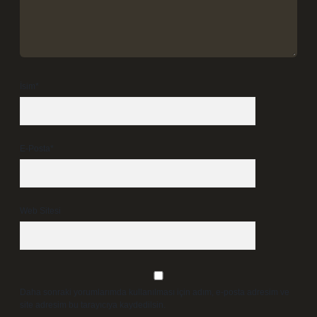
İsim*
E-Posta*
Web Sitesi
Daha sonraki yorumlarımda kullanılması için adım, e-posta adresim ve
site adresim bu tarayıcıya kaydedilsin.