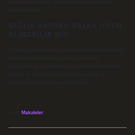
sorunu yoksa sağlık raporu aile hekimi tarafından
düzenlenecektir.
SAĞLIK RAPORU BAŞKA ILDEN
ALINABILIR MI?
Sağlık raporlarının, çalışanın ikametgahının bulunduğu
il sınırları içerisinde bulunan sağlık hizmeti
sunucularında düzenlenmesi önemli olmakla birlikte,
zorunlu ve zorunlu hallerde başka yerlerde de
düzenlenmesi mümkün olabilmektedir.
Tarih:
Makaleler