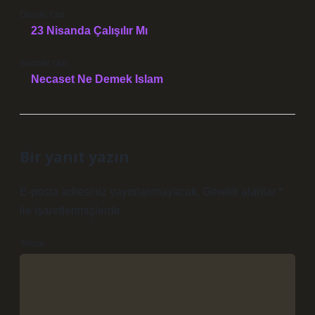
Önceki Yazı
23 Nisanda Çalışılır Mı
Sonraki Yazı
Necaset Ne Demek Islam
Bir yanıt yazın
E-posta adresiniz yayınlanmayacak.
Gerekli alanlar
*
ile işaretlenmişlerdir
Yorum