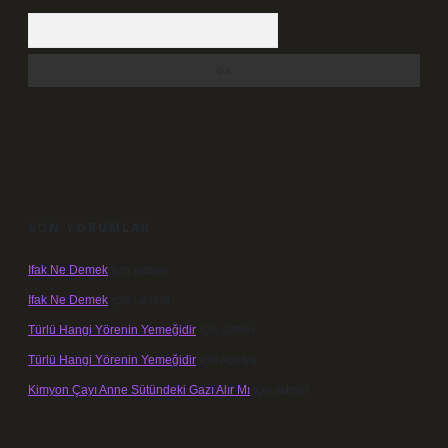
Arama
SON YORUMLAR
Ifak Ne Demek
için
admin
Ifak Ne Demek
için
Levent
Türlü Hangi Yörenin Yemeğidir
için
admin
Türlü Hangi Yörenin Yemeğidir
için
Açelya
Kimyon Çayı Anne Sütündeki Gazı Alır Mı
için
admin