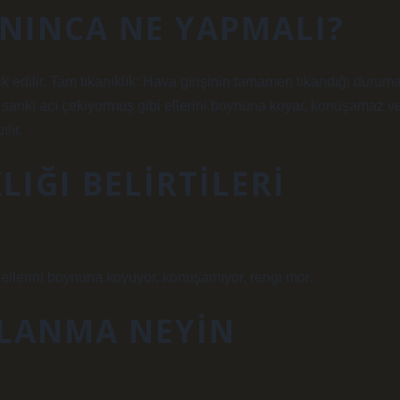
ANINCA NE YAPMALI?
k edilir. Tam tıkanıklık: Hava girişinin tamamen tıkandığı durum
az, sanki acı çekiyormuş gibi ellerini boynuna koyar, konuşamaz v
lır.
IĞI BELIRTILERI
r, ellerini boynuna koyuyor, konuşamıyor, rengi mor.
LANMA NEYIN
?