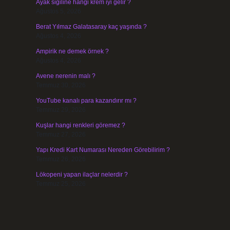
Ayak siğiline hangi krem iyi gelir ?
Ağustos 5, 2026
Berat Yılmaz Galatasaray kaç yaşında ?
Ağustos 4, 2026
Ampirik ne demek örnek ?
Ağustos 4, 2026
Avene nerenin malı ?
Temmuz 30, 2026
YouTube kanalı para kazandırır mı ?
Temmuz 29, 2026
Kuşlar hangi renkleri göremez ?
Temmuz 27, 2026
Yapı Kredi Kart Numarası Nereden Görebilirim ?
Temmuz 26, 2026
Lökopeni yapan ilaçlar nelerdir ?
Temmuz 25, 2026