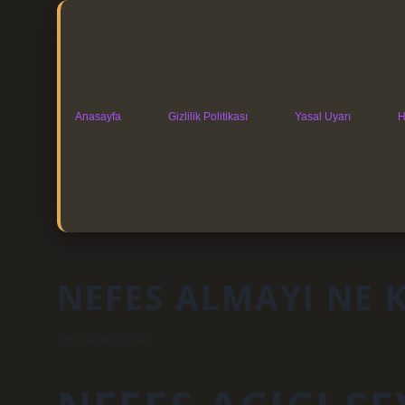
Anasayfa
Gizlilik Politikası
Yasal Uyarı
H
NEFES ALMAYI NE 
Tarih: Ocak 3, 2025