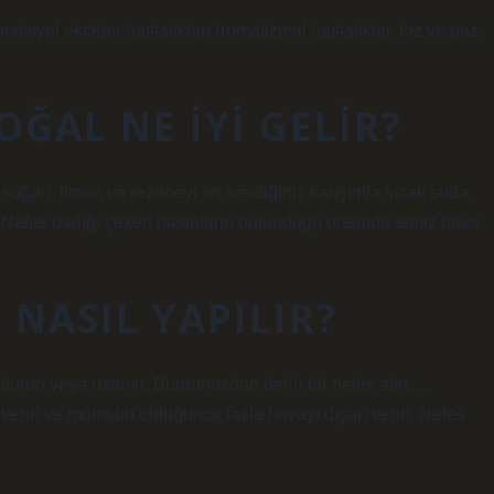
rstisyel akciğer hastalıkları (romatizmal hastalıklar, toz ve gaz
OĞAL NE IYI GELIR?
e, soğan, limon ve rezeneyi en sevdiğiniz karışımla sıcak suda
r. Nefes darlığı çeken hastaların bulunduğu ortamda temiz hava
 NASIL YAPILIR?
 oturun veya uzanın. Burnunuzdan derin bir nefes alın. …
 verin ve mümkün olduğunca fazla havayı dışarı verin. Nefes