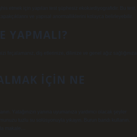
his etmek için yapılan test şüphesiz ekokardiyografidir. Bu test,
kapakçıklarını ve yapısal anormalliklerini kolayca belirleyebilir.
NE YAPMALI?
zi fırçalamanız, diş etlerinize, dilinize ve genel ağız sağlığınıza
ALMAK IÇIN NE
ullanın. Yatağınızın yanına uyumanıza yardımcı olacak şeyler
rnunuzu tuzlu su solüsyonuyla yıkayın. Burun bandı kullanın.
azla makale…