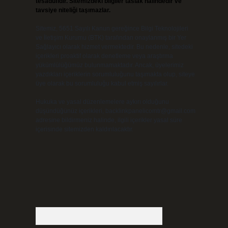
tesadüfidir. Sitemizdeki bilgiler taslak halindedir ve
tavsiye niteliği taşımazlar.
Sitemiz, 5651 Sayılı Kanun gereğince Bilgi Teknolojileri
ve İletişim Kurumu (BTK) tarafından onaylanmış bir Yer
Sağlayıcı olarak hizmet vermektedir. Bu nedenle, sitedeki
içerikleri proaktif olarak denetleme veya araştırma
yükümlülüğümüz bulunmamaktadır. Ancak, üyelerimiz
yazdıkları içeriklerin sorumluluğunu taşımakta olup, siteye
üye olarak bu sorumluluğu kabul etmiş sayılırlar.
Hukuka ve yasal düzenlemelere aykırı olduğunu
düşündüğünüz içerikleri,
backlinkpanelicomtr@gmail.com
adresine bildirmeniz halinde, ilgili içerikler yasal süre
içerisinde sitemizden kaldırılacaktır.
Arama