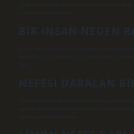
içi ile sırtına (kürek kemiklerinin arasına) 5 kez hızlı v
ve açıksa işlemi durdurun.
BIR INSAN NEDEN 
KOAH, astım, bronşların aşırı duyarlılığı, sigara kullan
mukozasında sıvı birikmesi, diyaframın karın içi hastalı
alıyor.
NEFESI DARALAN BI
Tıbbi tedavi nefes darlığının altında yatan nedene bağlı
diyafram solunumu, buhar inhalasyonu, egzersiz ve zenc
darlığına yardımcı olacaktır.