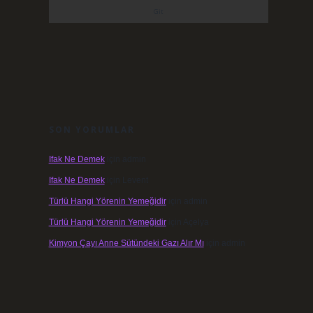
SON YORUMLAR
Ifak Ne Demek
için
admin
Ifak Ne Demek
için
Levent
Türlü Hangi Yörenin Yemeğidir
için
admin
Türlü Hangi Yörenin Yemeğidir
için
Açelya
Kimyon Çayı Anne Sütündeki Gazı Alır Mı
için
admin