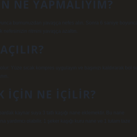
IN NE YAPMALIYIM?
oyunca burnunuzdan yavaşça nefes alın. Sonra 6 saniye boyunc
 nefesinizin ritmini yavaşça azaltın.
 AÇILIR?
 olur: Yüze sıcak kompres uygulayın ve başınızı kaldırarak bol s
anın.
IÇIN NE IÇILIR?
2 bardak kaynar suya 3 tatlı kaşığı nane eklemektir. Bu nane
 yardımcı olabilir. 1 şeker kaşığı kuru nane ve 1 tutam taze