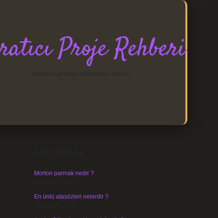
ratıcı Proje Rehberi
Hayalleri gerçeğe dönüştüren fikirler!
SIDEBAR
https://elexbett.net/
betexper.xyz
SON YAZILAR
Morton parmak nedir ?
Ağustos 8, 2026
En ünlü atasözleri nelerdir ?
Ağustos 6, 2026