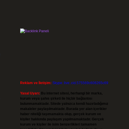
r
Reklam ve İletişim:
Skype: live:.cid.575569c608265c69
Yasal Uyarı:
Bu internet sitesi, herhangi bir marka,
,
kurum veya şahıs şirketi ile hiçbir bağlantısı
bulunmamaktadır. Sitede yalnızca kendi hazırladığımız
makaleler paylaşılmaktadır. Burada yer alan içerikler
haber niteliği taşımamakta olup, gerçek kurum ve
kişiler hakkında paylaşım yapılmamaktadır. Gerçek
kurum ve kişiler ile isim benzerlikleri tamamen