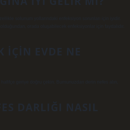
INA IYI GELIR MI?
llikle solunum yollarındaki enfeksiyon sorunları için iyidir.
p olduğundan, orada oluşabilecek enfeksiyonlar için faydalıdır.
 IÇIN EVDE NE
 hafifçe geriye doğru çekin. Burnunuzdan derin nefes alın,
ES DARLIĞI NASIL