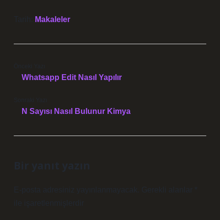
Tarih:
Makaleler
Önceki Yazı
Whatsapp Edit Nasıl Yapılır
Sonraki Yazı
N Sayısı Nasıl Bulunur Kimya
Bir yanıt yazın
E-posta adresiniz yayınlanmayacak.
Gerekli alanlar
*
ile işaretlenmişlerdir