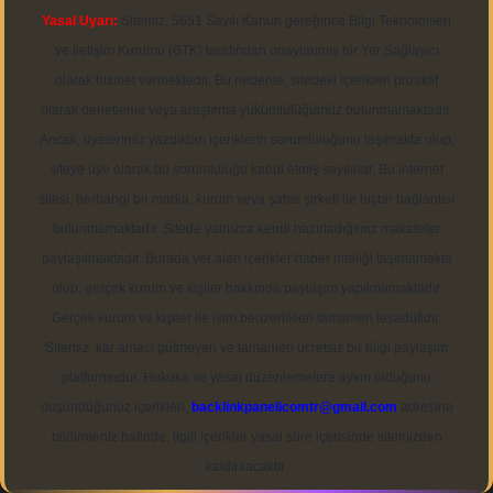
Yasal Uyarı:
Sitemiz, 5651 Sayılı Kanun gereğince Bilgi Teknolojileri
ve İletişim Kurumu (BTK) tarafından onaylanmış bir Yer Sağlayıcı
olarak hizmet vermektedir. Bu nedenle, sitedeki içerikleri proaktif
olarak denetleme veya araştırma yükümlülüğümüz bulunmamaktadır.
Ancak, üyelerimiz yazdıkları içeriklerin sorumluluğunu taşımakta olup,
siteye üye olarak bu sorumluluğu kabul etmiş sayılırlar. Bu internet
sitesi, herhangi bir marka, kurum veya şahıs şirketi ile hiçbir bağlantısı
bulunmamaktadır. Sitede yalnızca kendi hazırladığımız makaleler
paylaşılmaktadır. Burada yer alan içerikler haber niteliği taşımamakta
olup, gerçek kurum ve kişiler hakkında paylaşım yapılmamaktadır.
Gerçek kurum ve kişiler ile isim benzerlikleri tamamen tesadüfidir.
Sitemiz, kar amacı gütmeyen ve tamamen ücretsiz bir bilgi paylaşım
platformudur. Hukuka ve yasal düzenlemelere aykırı olduğunu
düşündüğünüz içerikleri,
backlinkpanelicomtr@gmail.com
adresine
bildirmeniz halinde, ilgili içerikler yasal süre içerisinde sitemizden
kaldırılacaktır.