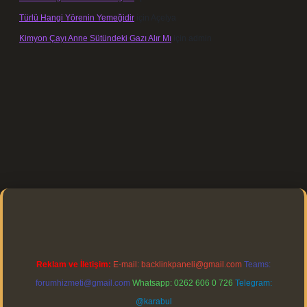
Türlü Hangi Yörenin Yemeğidir
için
Açelya
Kimyon Çayı Anne Sütündeki Gazı Alır Mı
için
admin
ps://elexbett.net/
betexper.xyz
Reklam ve İletişim:
E-mail:
backlinkpaneli@gmail.com
Teams:
forumhizmeti@gmail.com
Whatsapp: 0262 606 0 726
Telegram:
@karabul