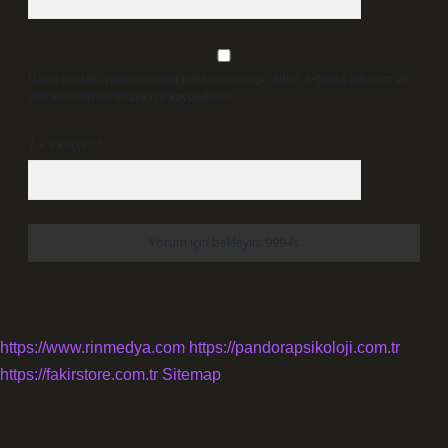
Daha sonraki yorumlarımda kullanılması için adım, e-posta adresim ve
site adresim bu tarayıcıya kaydedilsin.
7 + 8 kaçtır?
*
https://www.rinmedya.com
https://pandorapsikoloji.com.tr
https://fakirstore.com.tr
Sitemap