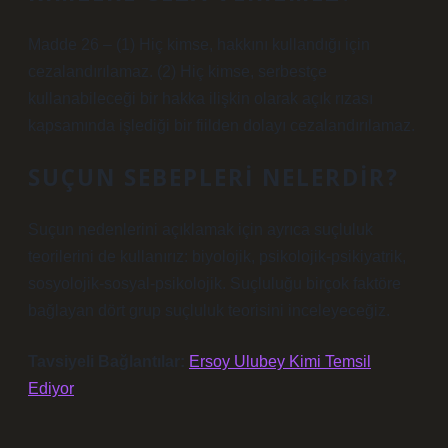
Madde 26 – (1) Hiç kimse, hakkını kullandığı için
cezalandırılamaz. (2) Hiç kimse, serbestçe
kullanabileceği bir hakka ilişkin olarak açık rızası
kapsamında işlediği bir fiilden dolayı cezalandırılamaz.
SUÇUN SEBEPLERI NELERDIR?
Suçun nedenlerini açıklamak için ayrıca suçluluk
teorilerini de kullanırız: biyolojik, psikolojik-psikiyatrik,
sosyolojik-sosyal-psikolojik. Suçluluğu birçok faktöre
bağlayan dört grup suçluluk teorisini inceleyeceğiz.
Tavsiyeli Bağlantılar:
Ersoy Ulubey Kimi Temsil
Ediyor