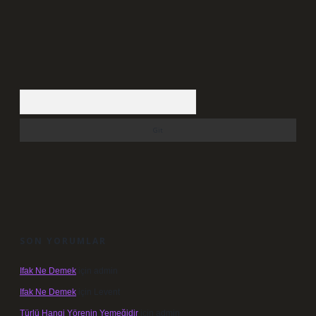
Arama
SON YORUMLAR
Ifak Ne Demek
için
admin
Ifak Ne Demek
için
Levent
Türlü Hangi Yörenin Yemeğidir
için
admin