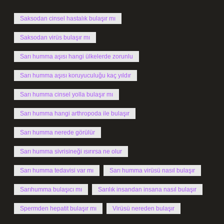
Saksodan cinsel hastalık bulaşır mı
Saksodan virüs bulaşır mı
Sarı humma aşısı hangi ülkelerde zorunlu
Sarı humma aşısı koruyuculuğu kaç yıldır
Sarı humma cinsel yolla bulaşır mı
Sarı humma hangi arthropoda ile bulaşır
Sarı humma nerede görülür
Sarı humma sivrisineği ısırırsa ne olur
Sarı humma tedavisi var mı
Sarı humma virüsü nasıl bulaşır
Sarıhumma bulaşıcı mı
Sarılık insandan insana nasıl bulaşır
Spermden hepatit bulaşır mı
Virüsü nereden bulaşır