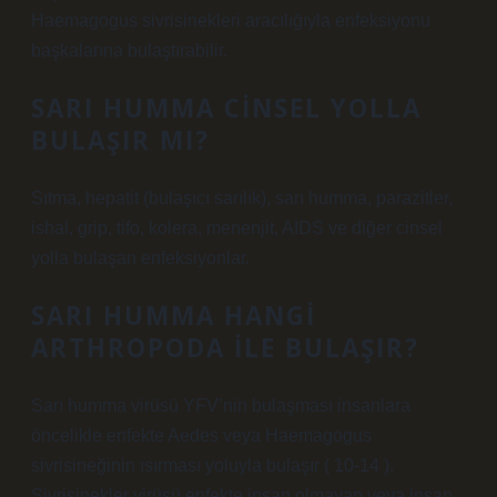
Haemagogus sivrisinekleri aracılığıyla enfeksiyonu
başkalarına bulaştırabilir.
SARI HUMMA CINSEL YOLLA
BULAŞIR MI?
Sıtma, hepatit (bulaşıcı sarılık), sarı humma, parazitler,
ishal, grip, tifo, kolera, menenjit, AIDS ve diğer cinsel
yolla bulaşan enfeksiyonlar.
SARI HUMMA HANGI
ARTHROPODA ILE BULAŞIR?
Sarı humma virüsü YFV’nin bulaşması insanlara
öncelikle enfekte Aedes veya Haemagogus
sivrisineğinin ısırması yoluyla bulaşır ( 10-14 ).
Sivrisinekler virüsü enfekte insan olmayan veya insan