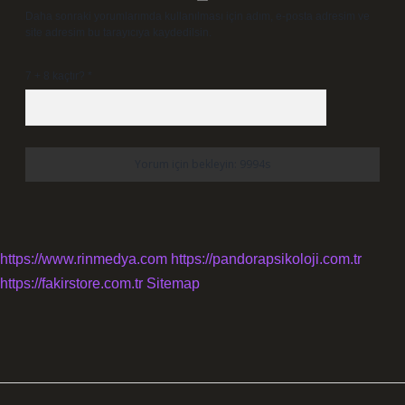
Daha sonraki yorumlarımda kullanılması için adım, e-posta adresim ve
site adresim bu tarayıcıya kaydedilsin.
7 + 8 kaçtır?
*
https://www.rinmedya.com
https://pandorapsikoloji.com.tr
https://fakirstore.com.tr
Sitemap