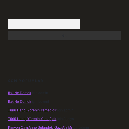
Arama
SON YORUMLAR
Ifak Ne Demek
için
admin
Ifak Ne Demek
için
Levent
Türlü Hangi Yörenin Yemeğidir
için
admin
Türlü Hangi Yörenin Yemeğidir
için
Açelya
Kimyon Çayı Anne Sütündeki Gazı Alır Mı
için
admin