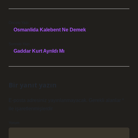
Önceki Yazı
Osmanlida Kalebent Ne Demek
Sonraki Yazı
Gaddar Kurt Ayrıldı Mı
Bir yanıt yazın
E-posta adresiniz yayınlanmayacak.
Gerekli alanlar
*
ile işaretlenmişlerdir
Yorum