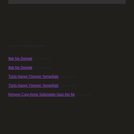
SON YORUMLAR
Ifak Ne Demek
için
admin
Ifak Ne Demek
için
Levent
Türlü Hangi Yörenin Yemeğidir
için
admin
Türlü Hangi Yörenin Yemeğidir
için
Açelya
Kimyon Çayı Anne Sütündeki Gazı Alır Mı
için
admin