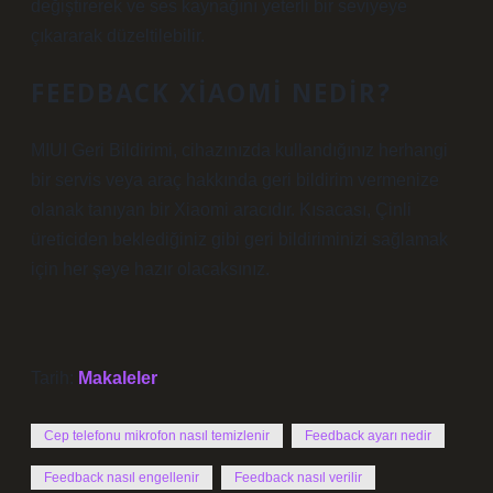
değiştirerek ve ses kaynağını yeterli bir seviyeye
çıkararak düzeltilebilir.
FEEDBACK XIAOMI NEDIR?
MIUI Geri Bildirimi, cihazınızda kullandığınız herhangi
bir servis veya araç hakkında geri bildirim vermenize
olanak tanıyan bir Xiaomi aracıdır. Kısacası, Çinli
üreticiden beklediğiniz gibi geri bildiriminizi sağlamak
için her şeye hazır olacaksınız.
Tarih:
Makaleler
Cep telefonu mikrofon nasıl temizlenir
Feedback ayarı nedir
Feedback nasıl engellenir
Feedback nasıl verilir