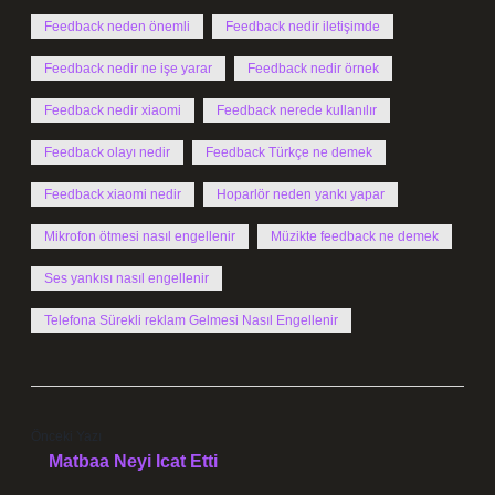
Feedback neden önemli
Feedback nedir iletişimde
Feedback nedir ne işe yarar
Feedback nedir örnek
Feedback nedir xiaomi
Feedback nerede kullanılır
Feedback olayı nedir
Feedback Türkçe ne demek
Feedback xiaomi nedir
Hoparlör neden yankı yapar
Mikrofon ötmesi nasıl engellenir
Müzikte feedback ne demek
Ses yankısı nasıl engellenir
Telefona Sürekli reklam Gelmesi Nasıl Engellenir
Önceki Yazı
Matbaa Neyi Icat Etti