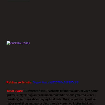
Reklam ve İletişim:
Skype: live:.cid.575569c608265c69
Yasal Uyarı:
Bu internet sitesi, herhangi bir marka, kurum veya şahıs
şirketi ile hiçbir bağlantısı bulunmamaktadır. Sitede yalnızca kendi
hazırladığımız makaleler paylaşılmaktadır. Burada yer alan içerikler
haber niteliği taşımamakta olup, gerçek kurum ve kişiler hakkında