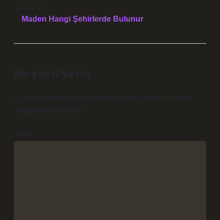
Sonraki Yazı
Maden Hangi Şehirlerde Bulunur
Bir yanıt yazın
E-posta adresiniz yayınlanmayacak.
Gerekli alanlar
*
ile işaretlenmişlerdir
Yorum