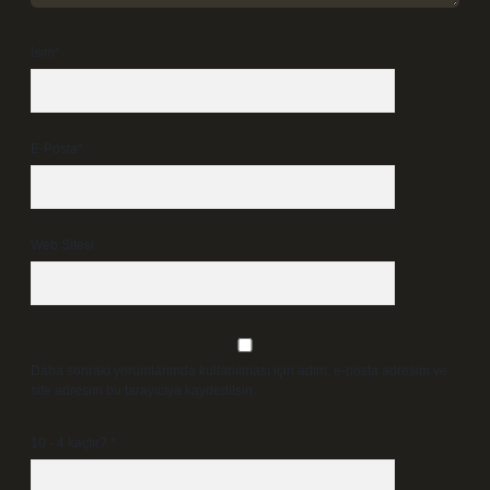
İsim*
E-Posta*
Web Sitesi
Daha sonraki yorumlarımda kullanılması için adım, e-posta adresim ve
site adresim bu tarayıcıya kaydedilsin.
10 - 4 kaçtır?
*