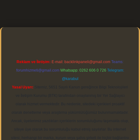
Reklam ve İletişim:
E-mail:
backlinkpaneli@gmail.com
Teams:
forumhizmeti@gmail.com
Whatsapp: 0262 606 0 726
Telegram:
@karabul
Yasal Uyarı:
Sitemiz, 5651 Sayılı Kanun gereğince Bilgi Teknolojileri
ve İletişim Kurumu (BTK) tarafından onaylanmış bir Yer Sağlayıcı
olarak hizmet vermektedir. Bu nedenle, sitedeki içerikleri proaktif
olarak denetleme veya araştırma yükümlülüğümüz bulunmamaktadır.
Ancak, üyelerimiz yazdıkları içeriklerin sorumluluğunu taşımakta olup,
siteye üye olarak bu sorumluluğu kabul etmiş sayılırlar. Bu internet
sitesi, herhangi bir marka, kurum veya şahıs şirketi ile hiçbir bağlantısı