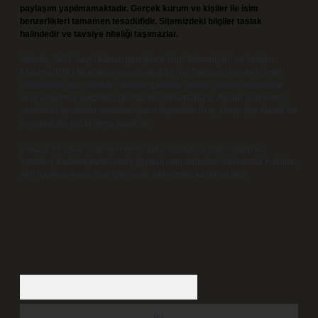
paylaşım yapılmamaktadır. Gerçek kurum ve kişiler ile isim
benzerlikleri tamamen tesadüfidir. Sitemizdeki bilgiler taslak
halindedir ve tavsiye niteliği taşımazlar.
Sitemiz, 5651 Sayılı Kanun gereğince Bilgi Teknolojileri ve İletişim
Kurumu (BTK) tarafından onaylanmış bir Yer Sağlayıcı olarak hizmet
vermektedir. Bu nedenle, sitedeki içerikleri proaktif olarak denetleme
veya araştırma yükümlülüğümüz bulunmamaktadır. Ancak, üyelerimiz
yazdıkları içeriklerin sorumluluğunu taşımakta olup, siteye üye olarak bu
sorumluluğu kabul etmiş sayılırlar.
Hukuka ve yasal düzenlemelere aykırı olduğunu düşündüğünüz
içerikleri,
backlinkpanelicomtr@gmail.com
adresine bildirmeniz halinde,
ilgili içerikler yasal süre içerisinde sitemizden kaldırılacaktır.
Arama