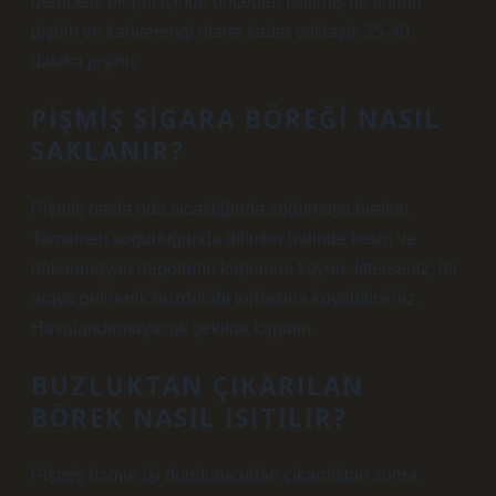
derecelik bir puf içinde önceden ısıtılmış bir fırında
pişirin ve kahverengi olana kadar yaklaşık 35-40
dakika pişirin.
PIŞMIŞ SIGARA BÖREĞI NASIL
SAKLANIR?
Pişmiş pasta oda sıcaklığında soğumaya bırakın.
Tamamen soğuduğunda dilimler halinde kesin ve
dokunmayan depolama kaplarına koyun. İsterseniz, bir
araya getirerek buzdolabı torbasına koyabilirsiniz.
Havalandırmayacak şekilde kapatın.
BUZLUKTAN ÇIKARILAN
BÖREK NASIL ISITILIR?
Pişmiş hamur işi dondurucudan çıkardıktan sonra,