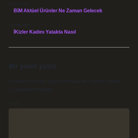
Önceki Yazı
Bi̇M Aktüel Ürünler Ne Zaman Gelecek
Sonraki Yazı
İKizler Kadını Yatakta Nasıl
Bir yanıt yazın
E-posta adresiniz yayınlanmayacak.
Gerekli alanlar
*
ile işaretlenmişlerdir
Yorum