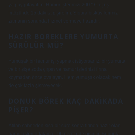
yağ uygulayalım. Hamur işlerimizi 200 ° C uçuş
fritözünde 15 dakika pişirelim. Sigara bisküvilerimiz
zamanın sonunda hizmet vermeye hazırdır.
HAZIR BOREKLERE YUMURTA
SÜRÜLÜR MÜ?
Yumuşak bir hamur işi yapmak istiyorsanız, bir yumurta
ve bir şişe soda çırpın ve hamur işlerinizi fırına
koymadan önce ovalayın. Hem yumuşak olacak hem
de çok fazla şişmeyecek.
DONUK BÖREK KAÇ DAKIKADA
PIŞER?
Atılan sahneden kısa bir süre sonra fırında hazır olan
hamur işleri ortalama 190 derecede pişirilir. Bununla