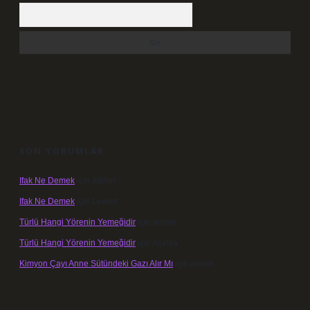
Arama
SON YORUMLAR
Ifak Ne Demek
için
admin
Ifak Ne Demek
için
Levent
Türlü Hangi Yörenin Yemeğidir
için
admin
Türlü Hangi Yörenin Yemeğidir
için
Açelya
Kimyon Çayı Anne Sütündeki Gazı Alır Mı
için
admin