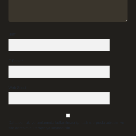
İsim*
E-Posta*
Web Sitesi
Daha sonraki yorumlarımda kullanılması için adım, e-posta adresim ve
site adresim bu tarayıcıya kaydedilsin.