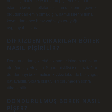
her iki iç malzeme eşit olarak pişiremez ve hamur
işlerinin kıvamını etkilemez. Hamur işlerinin gevrek
olduğundan emin olmak için, hamur işlerini fırına
koymadan önce biraz yağ veya tereyağı
uygulayabilirsiniz.
DIFRIZDEN ÇIKARILAN BÖREK
NASIL PIŞIRILIR?
Dondurucudan çıkardığınız hamur işinden mümkün
olduğunca yerleştirin. Sigara bisküvi ise, buzdağını
dondurmayı beklemelisiniz. Aksi takdirde buz yağda
patlayabilir. Sigara bisküvileri çürümeden sonra
tüketilebilir.
DONDURULMUŞ BÖREK NASIL
PIŞER?