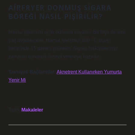
AIRFRYER DONMUŞ SIGARA
BÖREĞI NASIL PIŞIRILIR?
Hamur işlerimizi uçak odasına koyalım. Bir fırça ile size
yağ uygulayalım. Hamur işlerimizi 200 ° C uçuş
fritözünde 15 dakika pişirelim. Sigara bisküvilerimiz
zamanın sonunda hizmet vermeye hazırdır.
Tavsiyeli Bağlantılar:
Aknetrent Kullanırken Yumurta
Yenir Mi
Tarih:
Makaleler