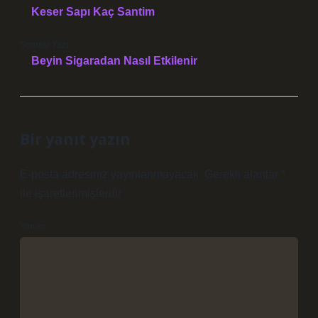
Keser Sapı Kaç Santim
Sonraki Yazı
Beyin Sigaradan Nasıl Etkilenir
Bir yanıt yazın
E-posta adresiniz yayınlanmayacak.
Gerekli alanlar
*
ile işaretlenmişlerdir
Yorum