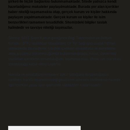
şirketi ile hiçbir bağlantısı bulunmamaktadır. Sitede yalnızca kendi
hazırladığımız makaleler paylaşılmaktadır. Burada yer alan içerikler
haber niteliği taşımamakta olup, gerçek kurum ve kişiler hakkında
paylaşım yapılmamaktadır. Gerçek kurum ve kişiler ile isim
benzerlikleri tamamen tesadüfidir. Sitemizdeki bilgiler taslak
halindedir ve tavsiye niteliği taşımazlar.
Sitemiz, 5651 Sayılı Kanun gereğince Bilgi Teknolojileri ve İletişim
Kurumu (BTK) tarafından onaylanmış bir Yer Sağlayıcı olarak hizmet
vermektedir. Bu nedenle, sitedeki içerikleri proaktif olarak denetleme
veya araştırma yükümlülüğümüz bulunmamaktadır. Ancak, üyelerimiz
yazdıkları içeriklerin sorumluluğunu taşımakta olup, siteye üye olarak bu
sorumluluğu kabul etmiş sayılırlar.
Hukuka ve yasal düzenlemelere aykırı olduğunu düşündüğünüz
içerikleri,
backlinkpanelicomtr@gmail.com
adresine bildirmeniz halinde,
ilgili içerikler yasal süre içerisinde sitemizden kaldırılacaktır.
Arama