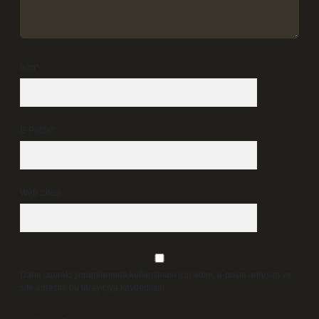
İsim*
E-Posta*
Web Sitesi
Daha sonraki yorumlarımda kullanılması için adım, e-posta adresim ve
site adresim bu tarayıcıya kaydedilsin.