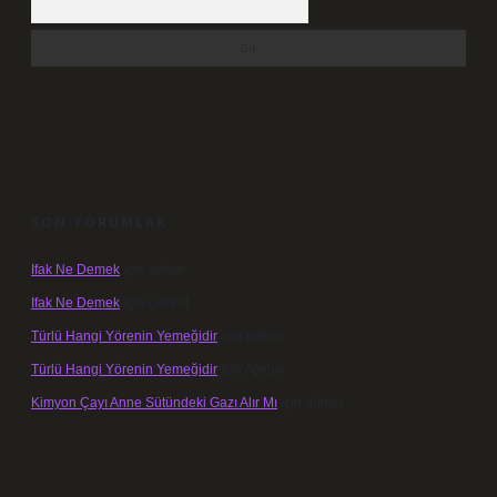
SON YORUMLAR
Ifak Ne Demek
için
admin
Ifak Ne Demek
için
Levent
Türlü Hangi Yörenin Yemeğidir
için
admin
Türlü Hangi Yörenin Yemeğidir
için
Açelya
Kimyon Çayı Anne Sütündeki Gazı Alır Mı
için
admin