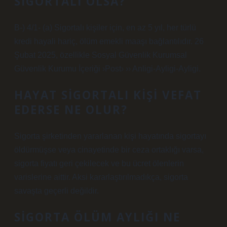
SIGORTALI OLSA?
B-) 4/1- (a) Sigortalı kişiler için, en az 5 yıl, her türlü
kredi hayali hariç, ölüm emekli maaşı bağlantılıdır. 26
Şubat 2025, özellikle Sosyal Güvenlik Kurumsal
Güvenlik Kurumu İçeriği ›Post› ›› Anligi-Ayligi-Ayligi.
HAYAT SIGORTALI KIŞI VEFAT
EDERSE NE OLUR?
Sigorta şirketinden yararlanan kişi hayatında sigortayı
öldürmüşse veya cinayetinde bir ceza ortaklığı varsa,
sigorta fiyatı geri çekilecek ve bu ücret ölenlerin
varislerine aittir. Aksi kararlaştırılmadıkça, sigorta
savaşta geçerli değildir.
SIGORTA ÖLÜM AYLIĞI NE