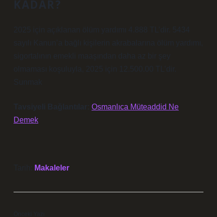
KADAR?
2025 için açıklanan ölüm yardımı 4.888 TL’dir. 5434
sayılı Kanun’a bağlı kişilerin akrabalarına ölüm yardımı,
sigortalının emekli maaşından daha az bir şey
olmaması koşuluyla, 2025 için 12.500.00 TL’dir.
Sunmak
Tavsiyeli Bağlantılar:
Osmanlıca Müteaddid Ne
Demek
Tarih:
Makaleler
Önceki Yazı