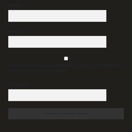
E-Posta*
Web Sitesi
Daha sonraki yorumlarımda kullanılması için adım, e-posta adresim ve
site adresim bu tarayıcıya kaydedilsin.
10 - 4 kaçtır?
*