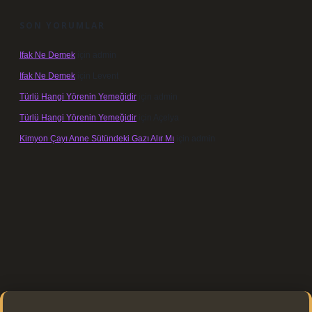
SON YORUMLAR
Ifak Ne Demek
için
admin
Ifak Ne Demek
için
Levent
Türlü Hangi Yörenin Yemeğidir
için
admin
Türlü Hangi Yörenin Yemeğidir
için
Açelya
Kimyon Çayı Anne Sütündeki Gazı Alır Mı
için
admin
https://elexbett.net/
betexper.xyz