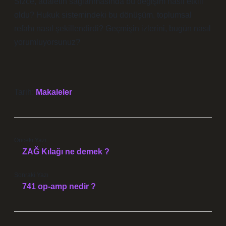
Sizce, adaletin sağlanmasında bu değişim nasıl etkili
oldu? Hukuk sistemindeki bu dönüşüm, toplumsal
refahı nasıl şekillendirdi? Geçmişin izlerini, bugün nasıl
yorumluyorsunuz?
Tarih:
Makaleler
Önceki Yazı
ZAĞ Kılağı ne demek ?
Sonraki Yazı
741 op-amp nedir ?