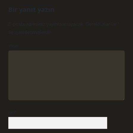
Bir yanıt yazın
E-posta adresiniz yayınlanmayacak.
Gerekli alanlar
*
ile işaretlenmişlerdir
Yorum
İsim*