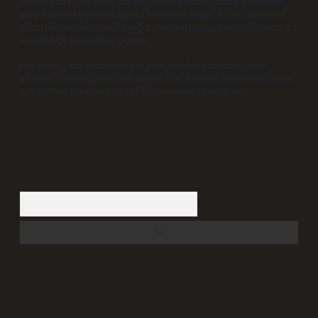
vermektedir. Bu nedenle, sitedeki içerikleri proaktif olarak denetleme
veya araştırma yükümlülüğümüz bulunmamaktadır. Ancak, üyelerimiz
yazdıkları içeriklerin sorumluluğunu taşımakta olup, siteye üye olarak bu
sorumluluğu kabul etmiş sayılırlar.
Hukuka ve yasal düzenlemelere aykırı olduğunu düşündüğünüz
içerikleri,
backlinkpanelicomtr@gmail.com
adresine bildirmeniz halinde,
ilgili içerikler yasal süre içerisinde sitemizden kaldırılacaktır.
Arama