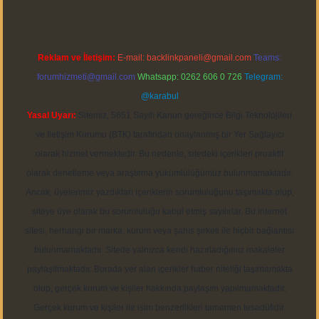
Reklam ve İletişim:
E-mail:
backlinkpaneli@gmail.com
Teams:
forumhizmeti@gmail.com
Whatsapp: 0262 606 0 726
Telegram:
@karabul
Yasal Uyarı:
Sitemiz, 5651 Sayılı Kanun gereğince Bilgi Teknolojileri
ve İletişim Kurumu (BTK) tarafından onaylanmış bir Yer Sağlayıcı
olarak hizmet vermektedir. Bu nedenle, sitedeki içerikleri proaktif
olarak denetleme veya araştırma yükümlülüğümüz bulunmamaktadır.
Ancak, üyelerimiz yazdıkları içeriklerin sorumluluğunu taşımakta olup,
siteye üye olarak bu sorumluluğu kabul etmiş sayılırlar. Bu internet
sitesi, herhangi bir marka, kurum veya şahıs şirketi ile hiçbir bağlantısı
bulunmamaktadır. Sitede yalnızca kendi hazırladığımız makaleler
paylaşılmaktadır. Burada yer alan içerikler haber niteliği taşımamakta
olup, gerçek kurum ve kişiler hakkında paylaşım yapılmamaktadır.
Gerçek kurum ve kişiler ile isim benzerlikleri tamamen tesadüfidir.