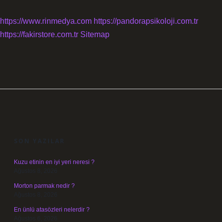
https://www.rinmedya.com
https://pandorapsikoloji.com.tr
https://fakirstore.com.tr
Sitemap
SIDEBAR
SON YAZILAR
Kuzu etinin en iyi yeri neresi ?
Ağustos 8, 2026
Morton parmak nedir ?
Ağustos 8, 2026
En ünlü atasözleri nelerdir ?
Ağustos 6, 2026