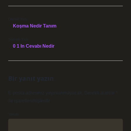
Önceki Yazı
Koşma Nedir Tanım
Sonraki Yazı
0 1 In Cevabı Nedir
Bir yanıt yazın
E-posta adresiniz yayınlanmayacak.
Gerekli alanlar
*
ile işaretlenmişlerdir
Yorum