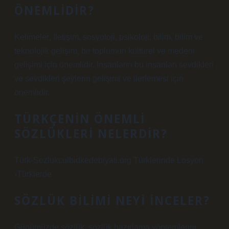
ÖNEMLIDIR?
Kelimeler; İletişim, sosyoloji, psikoloji, bilim, bilim ve
teknolojik gelişim, bir toplumun kültürel ve medeni
gelişimi için önemlidir. İnsanların bu insanları sevdikleri
ve sevdikleri şeylerin gelişimi ve ilerlemesi için
önemlidir.
TÜRKÇENIN ÖNEMLI
SÖZLÜKLERI NELERDIR?
Türk-Sozlukculbidkedebiyati.org Türklerinde Losyon
›Türklerde
SÖZLÜK BILIMI NEYI INCELER?
Günümüzde sözlük, sözlük hazırlama yöntemlerini