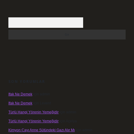
Arama
SON YORUMLAR
Ifak Ne Demek
için
admin
Ifak Ne Demek
için
Levent
Türlü Hangi Yörenin Yemeğidir
için
admin
Türlü Hangi Yörenin Yemeğidir
için
Açelya
Kimyon Çayı Anne Sütündeki Gazı Alır Mı
için
admin