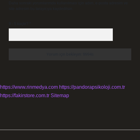
Daha sonraki yorumlarımda kullanılması için adım, e-posta adresim ve
site adresim bu tarayıcıya kaydedilsin.
9 - 5 kaçtır?
*
https://www.rinmedya.com
https://pandorapsikoloji.com.tr
https://fakirstore.com.tr
Sitemap