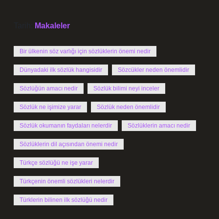
Tarih:
Makaleler
Bir ülkenin söz varlığı için sözlüklerin önemi nedir
Dünyadaki ilk sözlük hangisidir
Sözcükler neden önemlidir
Sözlüğün amacı nedir
Sözlük bilimi neyi inceler
Sözlük ne işimize yarar
Sözlük neden önemlidir
Sözlük okumanın faydaları nelerdir
Sözlüklerin amacı nedir
Sözlüklerin dil açısından önemi nedir
Türkçe sözlüğü ne işe yarar
Türkçenin önemli sözlükleri nelerdir
Türklerin bilinen ilk sözlüğü nedir