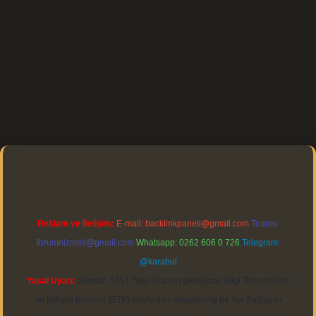
https://elexbett.net/
betexper.xyz
Reklam ve İletişim:
E-mail:
backlinkpaneli@gmail.com
Teams:
forumhizmeti@gmail.com
Whatsapp: 0262 606 0 726
Telegram:
@karabul
Yasal Uyarı:
Sitemiz, 5651 Sayılı Kanun gereğince Bilgi Teknolojileri
ve İletişim Kurumu (BTK) tarafından onaylanmış bir Yer Sağlayıcı