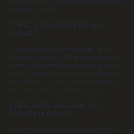
geliştirmesi, kültürel mirası koruması ve iletişimde daha
etkili olması önemlidir.
TÜRKÇE SÖZLÜĞÜ NE IŞE
YARAR?
Sözlük aşağıdaki gibi tanımlanmaktadır: “Belirli bir
yaşta belirli bir yaştaki bir dilin açıklarını kullanan ve
tanımları diğer dillerdeki meslektaşlarınızı açıklar veya
verir.” (Dil Derneği Türk sözlüğü). -Avunay Güner, Art
Gunay-Guneer’ın sanat yansımalarından yansımaları
›SO … Sanat Gunay-Guner yansımaları› SO …
TÜRKLERIN BILINEN ILK
SÖZLÜĞÜ NEDIR?
Türkçe yazma dillerinin, lehçelerinin ve ağızların dil