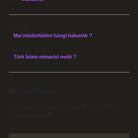
Önceki Yazı
Mal müdürlükleri hangi bakanlık ?
Sonraki Yazı
Türk İslam mimarisi nedir ?
Bir yanıt yazın
E-posta adresiniz yayınlanmayacak.
Gerekli alanlar
*
ile işaretlenmişlerdir
Yorum