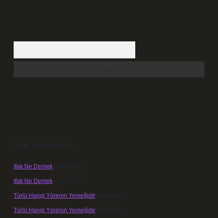
Arama
SON YORUMLAR
Ifak Ne Demek
için
admin
Ifak Ne Demek
için
Levent
Türlü Hangi Yörenin Yemeğidir
için
admin
Türlü Hangi Yörenin Yemeğidir
için
Açelya