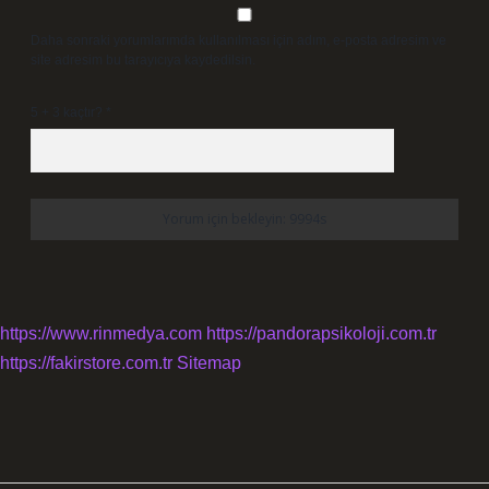
Daha sonraki yorumlarımda kullanılması için adım, e-posta adresim ve
site adresim bu tarayıcıya kaydedilsin.
5 + 3 kaçtır?
*
https://www.rinmedya.com
https://pandorapsikoloji.com.tr
https://fakirstore.com.tr
Sitemap