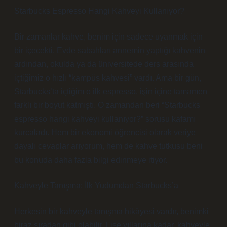
Starbucks Espresso Hangi Kahveyi Kullanıyor?
Bir zamanlar kahve, benim için sadece uyanmak için
bir içecekti. Evde sabahları annemin yaptığı kahvenin
ardından, okulda ya da üniversitede ders arasında
içtiğimiz o hızlı “kampüs kahvesi” vardı. Ama bir gün,
Starbucks’ta içtiğim o ilk espresso, işin içine tamamen
farklı bir boyut katmıştı. O zamandan beri “Starbucks
espresso hangi kahveyi kullanıyor?” sorusu kafamı
kurcaladı. Hem bir ekonomi öğrencisi olarak veriye
dayalı cevaplar arıyorum, hem de kahve tutkusu beni
bu konuda daha fazla bilgi edinmeye itiyor.
Kahveyle Tanışma: İlk Yudumdan Starbucks’a
Herkesin bir kahveyle tanışma hikâyesi vardır, benimki
biraz sıradan gibi olabilir. Lise yıllarına kadar, kahveyle