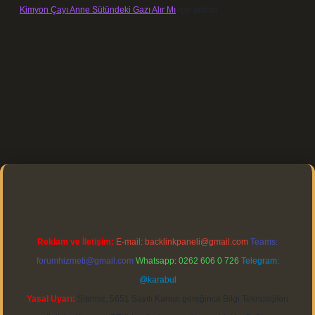
Kimyon Çayı Anne Sütündeki Gazı Alır Mı
için
admin
tps://elexbett.net/
betexper.xyz
Reklam ve İletişim:
E-mail:
backlinkpaneli@gmail.com
Teams:
forumhizmeti@gmail.com
Whatsapp: 0262 606 0 726
Telegram:
@karabul
Yasal Uyarı:
Sitemiz, 5651 Sayılı Kanun gereğince Bilgi Teknolojileri