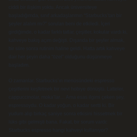
ciddi bir ilişkim yoktu. Ancak üniversiteye
başladığımda, sınıf arkadaşlarımın “Starbucks’tan bir
şeyler alalım mı?” soruları beni de etkiledi. İçeri
girdiğimde, o kadar farklı tatlar, çeşitler, kokular vardı ki,
kahveye bakış açım değişti. Dışarıda bir şeyler almak,
bir süre sonra rutinim haline geldi. Hatta artık kahveye
dair her şeyin daha “özel” olduğunu düşünmeye
başladım.
O zamanlar, Starbucks’ın menüsündeki espresso
çeşitlerini keşfetmek bir nevi hobiye dönüştü. Latteler,
cappuccinolar, moka’lar… Ama esas ilgimi çeken şey,
espressoydu. O kadar yoğun, o kadar sertti ki. Bir
yudum alıp birkaç saniye sonra etkisini hissetmek bir
lüks gibi gelmişti bana. Fakat, bir sorum vardı:
Starbucks espresso hangi kahveyi kullanıyor?