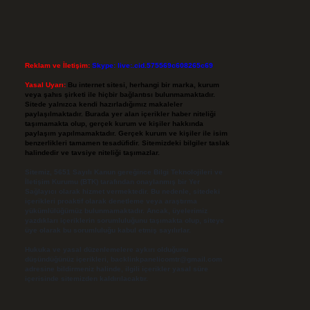
Reklam ve İletişim:
Skype: live:.cid.575569c608265c69
Yasal Uyarı:
Bu internet sitesi, herhangi bir marka, kurum
veya şahıs şirketi ile hiçbir bağlantısı bulunmamaktadır.
Sitede yalnızca kendi hazırladığımız makaleler
paylaşılmaktadır. Burada yer alan içerikler haber niteliği
taşımamakta olup, gerçek kurum ve kişiler hakkında
paylaşım yapılmamaktadır. Gerçek kurum ve kişiler ile isim
benzerlikleri tamamen tesadüfidir. Sitemizdeki bilgiler taslak
halindedir ve tavsiye niteliği taşımazlar.
Sitemiz, 5651 Sayılı Kanun gereğince Bilgi Teknolojileri ve
İletişim Kurumu (BTK) tarafından onaylanmış bir Yer
Sağlayıcı olarak hizmet vermektedir. Bu nedenle, sitedeki
içerikleri proaktif olarak denetleme veya araştırma
yükümlülüğümüz bulunmamaktadır. Ancak, üyelerimiz
yazdıkları içeriklerin sorumluluğunu taşımakta olup, siteye
üye olarak bu sorumluluğu kabul etmiş sayılırlar.
Hukuka ve yasal düzenlemelere aykırı olduğunu
düşündüğünüz içerikleri,
backlinkpanelicomtr@gmail.com
adresine bildirmeniz halinde, ilgili içerikler yasal süre
içerisinde sitemizden kaldırılacaktır.