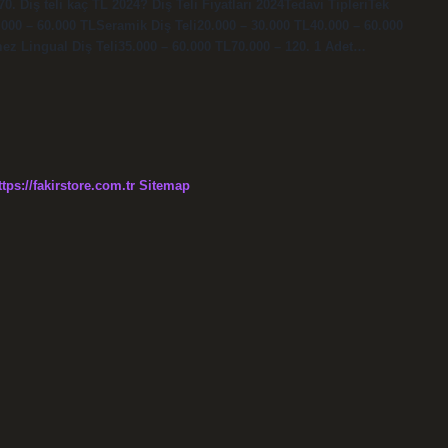
70. Diş teli kaç TL 2024? Diş Teli Fiyatları 2024Tedavi TipleriTek
0.000 – 60.000 TLSeramik Diş Teli20.000 – 30.000 TL40.000 – 60.000
ez Lingual Diş Teli35.000 – 60.000 TL70.000 – 120. 1 Adet…
ttps://fakirstore.com.tr
Sitemap