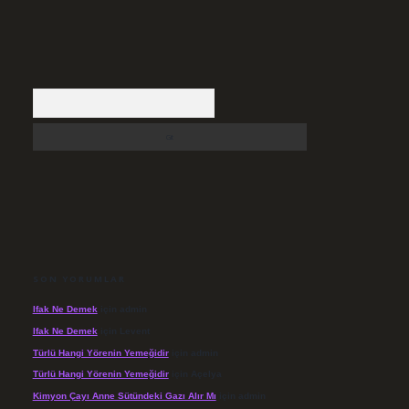
Arama
SON YORUMLAR
Ifak Ne Demek
için
admin
Ifak Ne Demek
için
Levent
Türlü Hangi Yörenin Yemeğidir
için
admin
Türlü Hangi Yörenin Yemeğidir
için
Açelya
Kimyon Çayı Anne Sütündeki Gazı Alır Mı
için
admin