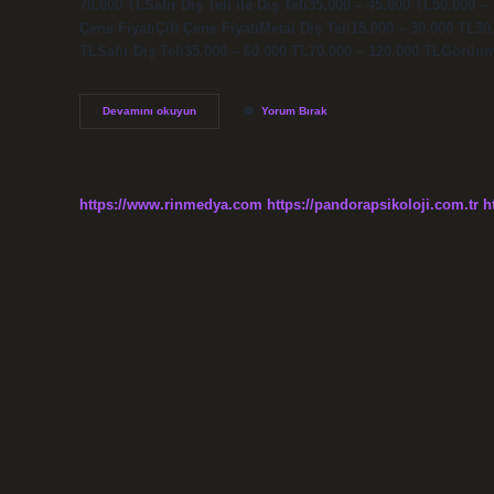
70.000 TLSafir Diş Teli ile Diş Teli35.000 – 45.000 TL50.000 – 
Çene FiyatıÇift Çene FiyatıMetal Diş Teli15.000 – 30.000 TL3
TLSafir Diş Teli35.000 – 60.000 TL70.000 – 120.000 TLGörünm
1
Devamını okuyun
Yorum Bırak
Braket
Kac
Tl
https://www.rinmedya.com
https://pandorapsikoloji.com.tr
h