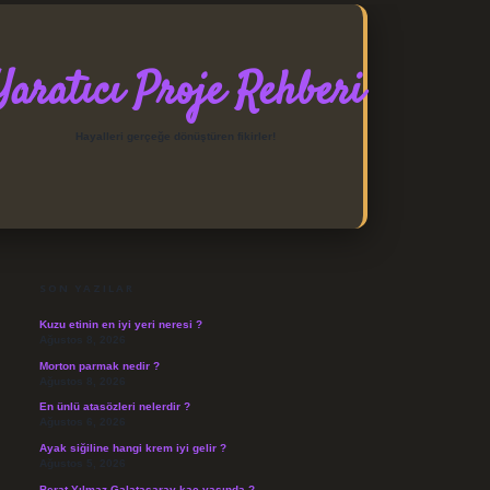
Yaratıcı Proje Rehberi
Hayalleri gerçeğe dönüştüren fikirler!
SIDEBAR
https://elexbett.net/
betexp
SON YAZILAR
Kuzu etinin en iyi yeri neresi ?
Ağustos 8, 2026
Morton parmak nedir ?
Ağustos 8, 2026
En ünlü atasözleri nelerdir ?
Ağustos 6, 2026
Ayak siğiline hangi krem iyi gelir ?
Ağustos 5, 2026
Berat Yılmaz Galatasaray kaç yaşında ?