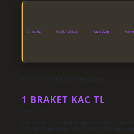
Anasayfa
Gizlilik Politikası
Yasal Uyarı
Hakkı
ETIKET:
1 TANE BRAKET NE KADAR
1 BRAKET KAC TL
Tarih: Aralık 3, 2024
1 tane braket kaç TL? Diş Teli Fiyatları 2024Tedavi TipleriTek
TL40.000 – 50.000 TLKapaklı Diş Teli ile Diş Teli35.000 – 40