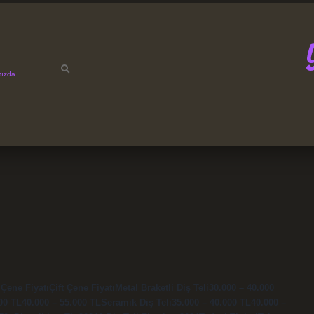
mızda
 Çene FiyatıÇift Çene FiyatıMetal Braketli Diş Teli30.000 – 40.000
.000 TL40.000 – 55.000 TLSeramik Diş Teli35.000 – 40.000 TL40.000 –