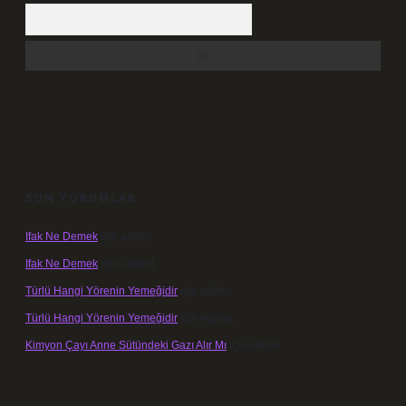
Arama
SON YORUMLAR
Ifak Ne Demek
için
admin
Ifak Ne Demek
için
Levent
Türlü Hangi Yörenin Yemeğidir
için
admin
Türlü Hangi Yörenin Yemeğidir
için
Açelya
Kimyon Çayı Anne Sütündeki Gazı Alır Mı
için
admin