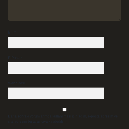
İsim*
E-Posta*
Web Sitesi
Daha sonraki yorumlarımda kullanılması için adım, e-posta adresim ve
site adresim bu tarayıcıya kaydedilsin.