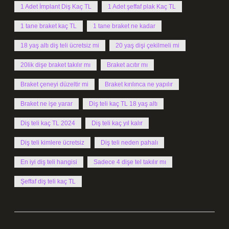
1 Adet İmplant Diş Kaç TL
1 Adet şeffaf plak Kaç TL
1 tane braket kaç TL
1 tane braket ne kadar
18 yaş altı diş teli ücretsiz mi
20 yaş dişi çekilmeli mi
20lik dişe braket takılır mı
Braket acıtır mı
Braket çeneyi düzeltir mi
Braket kırılınca ne yapılır
Braket ne işe yarar
Diş teli kaç TL 18 yaş altı
Diş teli kaç TL 2024
Diş teli kaç yıl kalır
Diş teli kimlere ücretsiz
Diş teli neden pahalı
En iyi diş teli hangisi
Sadece 4 dişe tel takılır mı
Şeffaf diş teli kaç TL