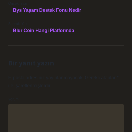
Önceki Yazı
Bys Yaşam Destek Fonu Nedir
Sonraki Yazı
Blur Coin Hangi Platformda
Bir yanıt yazın
E-posta adresiniz yayınlanmayacak.
Gerekli alanlar
*
ile işaretlenmişlerdir
Yorum