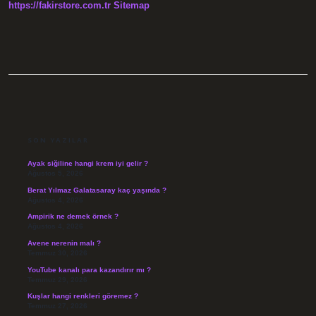
https://fakirstore.com.tr
Sitemap
SIDEBAR
SON YAZILAR
Ayak siğiline hangi krem iyi gelir ?
Ağustos 5, 2026
Berat Yılmaz Galatasaray kaç yaşında ?
Ağustos 4, 2026
Ampirik ne demek örnek ?
Ağustos 4, 2026
Avene nerenin malı ?
Temmuz 30, 2026
YouTube kanalı para kazandırır mı ?
Temmuz 29, 2026
Kuşlar hangi renkleri göremez ?
Temmuz 27, 2026