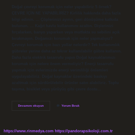
Doğal çevreyi korumak için neler yapabiliriz 5 örnek?
ÇEVRE İÇİN NE YAPABİLİRİZ? Kirlilik hakkında daha fazla
bilgi edinin. … Çöplerinizi ayırın, geri dönüşüme katkıda
bulunun. … Kağıt havlu kullanımını azaltın. Dişlerinizi
fırçalarken, banyo yaparken veya mutfakta su sebilini açık
bırakmayın. Doğamızı korumak için neler yapmalıyız?
Çevreyi korumak için bazı yollar nelerdir? Tek kullanımlık
gübreler yerine daha az tekrar kullanılabilir gübre kullanın.
Daha fazla elektrik tasarrufu yapın Doğal kaynaklarımızı
korumak için nelere önem vermeliyiz? Enerji tasarrufu
yapmak için evlerimizde enerji verimliliği önlemleri
uygulayabiliriz. Doğal kaynaklar üzerindeki baskıyı
azaltmak için sürdürülebilir ürünler satın alabiliriz. Toplu
taşıma, bisiklet veya yürüyüş gibi çevre dostu…
Doğal
Devamını okuyun
Yorum Bırak
Unsurlarımızı
Korumak
Için
Neler
Yapmalıyız
https://www.rinmedya.com
https://pandorapsikoloji.com.tr