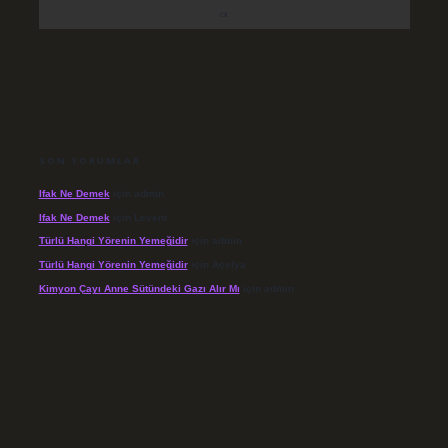
SON YORUMLAR
Ifak Ne Demek
için
admin
Ifak Ne Demek
için
Levent
Türlü Hangi Yörenin Yemeğidir
için
admin
Türlü Hangi Yörenin Yemeğidir
için
Açelya
Kimyon Çayı Anne Sütündeki Gazı Alır Mı
için
admin