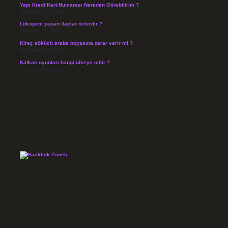
Yapı Kredi Kart Numarası Nereden Görebilirim ?
Temmuz 26, 2026
Lökopeni yapan ilaçlar nelerdir ?
Temmuz 25, 2026
Kireç sökücü araba boyasına zarar verir mi ?
Temmuz 25, 2026
Kafkas oyunları hangi ülkeye aittir ?
Temmuz 23, 2026