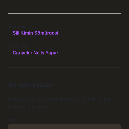
Önceki Yazı
Şili Kimin Sömürgesi
Sonraki Yazı
Cariyeler Ne Iş Yapar
Bir yanıt yazın
E-posta adresiniz yayınlanmayacak.
Gerekli alanlar
*
ile işaretlenmişlerdir
Yorum