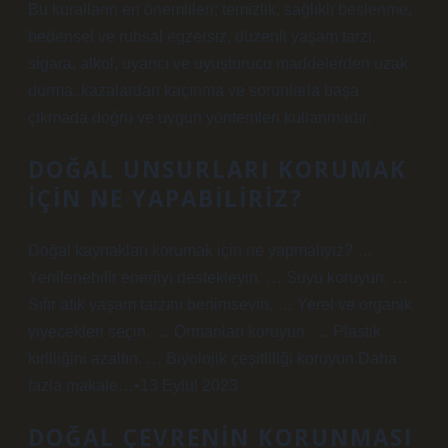
Bu kuralların en önemlileri; temizlik, sağlıklı beslenme,
bedensel ve ruhsal egzersiz, düzenli yaşam tarzı,
sigara, alkol, uyarıcı ve uyuşturucu maddelerden uzak
durma, kazalardan kaçınma ve sorunlarla başa
çıkmada doğru ve uygun yöntemleri kullanmadır.
DOĞAL UNSURLARI KORUMAK
IÇIN NE YAPABILIRIZ?
Doğal kaynakları korumak için ne yapmalıyız? …
Yenilenebilir enerjiyi destekleyin. … Suyu koruyun. …
Sıfır atık yaşam tarzını benimseyin. … Yerel ve organik
yiyecekleri seçin. … Ormanları koruyun. … Plastik
kirliliğini azaltın. … Biyolojik çeşitliliği koruyun.Daha
fazla makale…•13 Eylül 2023
DOĞAL ÇEVRENIN KORUNMASI