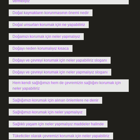
vermeliyiz
Doğal kaynakların korunmasının önemi nedir
Doğal unsurları korumak için ne yapabiliriz
Doğamızı korumak için neler yapmalıyız
Doğayı neden korumalıyız kısaca
Doğayı ve çevreyi korumak için neler yapabiliriz sloganı
Doğayı ve çevreyi korumak için neler yapmalıyız sloganı
Hem kendi sağlığımızı hem de çevremizin sağlığını korumak için
neler yapabiliriz
Sağlığımızı korumak için alınan önlemlere ne denir
Sağlığımızı korumak için neler yapmalıyız
Sağlıklı yaşam için neler yapmalıyız maddeler halinde
Tüketiciler olarak çevremizi korumak için neler yapabiliriz