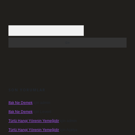
Arama
SON YORUMLAR
Ifak Ne Demek
için
admin
Ifak Ne Demek
için
Levent
Türlü Hangi Yörenin Yemeğidir
için
admin
Türlü Hangi Yörenin Yemeğidir
için
Açelya