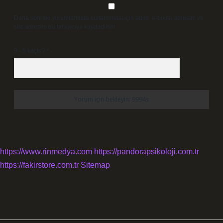
Daha sonraki yorumlarımda kullanılması için adım, e-posta adresim ve
site adresim bu tarayıcıya kaydedilsin.
9 - 5 kaçtır?
*
https://www.rinmedya.com
https://pandorapsikoloji.com.tr
https://fakirstore.com.tr
Sitemap