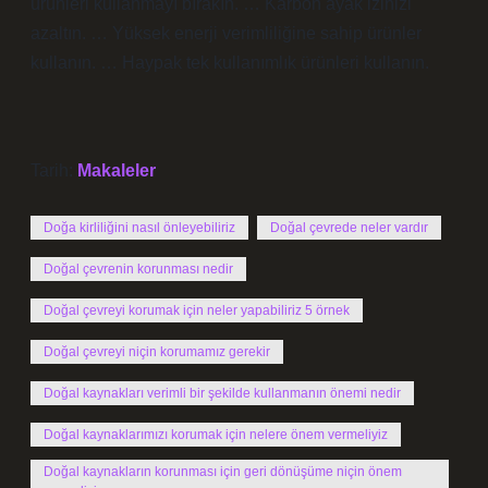
ürünleri kullanmayı bırakın. … Karbon ayak izinizi
azaltın. … Yüksek enerji verimliliğine sahip ürünler
kullanın. … Haypak tek kullanımlık ürünleri kullanın.
Tarih:
Makaleler
Doğa kirliliğini nasıl önleyebiliriz
Doğal çevrede neler vardır
Doğal çevrenin korunması nedir
Doğal çevreyi korumak için neler yapabiliriz 5 örnek
Doğal çevreyi niçin korumamız gerekir
Doğal kaynakları verimli bir şekilde kullanmanın önemi nedir
Doğal kaynaklarımızı korumak için nelere önem vermeliyiz
Doğal kaynakların korunması için geri dönüşüme niçin önem