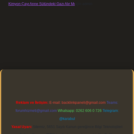
Kimyon Çayı Anne Sütündeki Gazı Alır Mı
için
admin
elexbett.net/
betexper.xyz
Reklam ve İletişim:
E-mail:
backlinkpaneli@gmail.com
Teams:
forumhizmeti@gmail.com
Whatsapp: 0262 606 0 726
Telegram:
@karabul
Yasal Uyarı:
Sitemiz, 5651 Sayılı Kanun gereğince Bilgi Teknolojileri