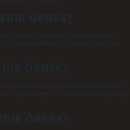
gün çok daha iyi hatırlanması.
NEDIR ÖRNEK?
nciler mikroplara ve hastalıklara karşı koruma olanakları
dilir. Kurs kışın işlendiğinde, grip örnek olarak veya domuz
EDIR ÖRNEK?
ı şekilde algılanması, algılama değişmezliği olarak adlandırılır.
an aynı şekilde algılanır. 1. İddianın ana özellikleri şekle göre
NEDIR ÖRNEK?