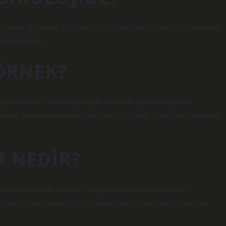
algısının algısında aynı yönde algılandığını açıklar. Bir nesnenin
 bütünlüğüdür.
 ÖRNEK?
gelecekteki davranışları çok daha sık gerçekleştirdiler.
vranışı tekrarlama olasılığının daha yüksek” olduğunu gösteren
 NEDIR?
sımları varsa, algımız bu görsel parçaları tamamlar.
nin formun algısı değil, uyaranların etrafındaki uyaranları