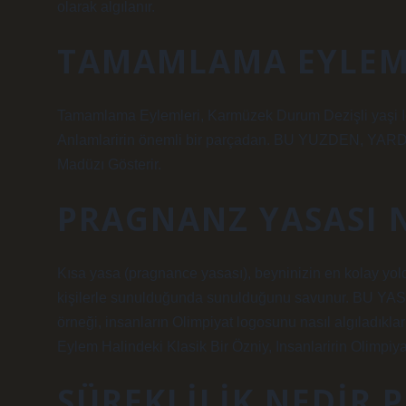
olarak algılanır.
TAMAMLAMA EYLEMI
Tamamlama Eylemleri, Karmüzek Durum Dezişli yaşi Içe
Anlamlaririn önemli bir parçadan. BU YUZDEN, YAR
Madüzı Gösterir.
PRAGNANZ YASASI 
Kısa yasa (pragnance yasası), beyninizin en kolay yol
kişilerle sunulduğunda sunulduğunu savunur. BU YA
örneği, insanların Olimpiyat logosunu nasıl algılad
Eylem Halindeki Klasik Bir Özniy, Insanlaririn Olimpiya
SÜREKLILIK NEDIR 