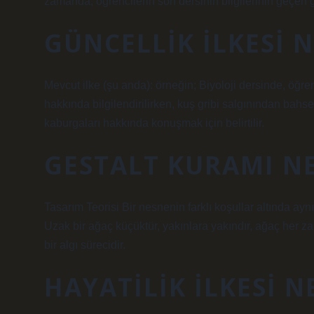
zamanda, öğrencilerin son dersinin bilgilerinin geçen 
GÜNCELLIK ILKESI 
Mevcut ilke (şu anda): örneğin; Biyoloji dersinde, öğre
hakkında bilgilendirilirken, kuş gribi salgınından bahse
kaburgaları hakkında konuşmak için belirtilir.
GESTALT KURAMI N
Tasarım Teorisi Bir nesnenin farklı koşullar altında ayn
Uzak bir ağaç küçüktür, yakınlara yakındır, ağaç her zam
bir algı sürecidir.
HAYATILIK ILKESI 