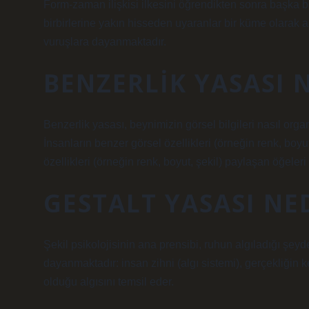
Form-zaman ilişkisi ilkesini öğrendikten sonra başka b
birbirlerine yakın hisseden uyaranlar bir küme olarak al
vuruşlara dayanmaktadır.
BENZERLIK YASASI 
Benzerlik yasası, beynimizin görsel bilgileri nasıl organi
İnsanların benzer görsel özellikleri (örneğin renk, boyut,
özellikleri (örneğin renk, boyut, şekil) paylaşan öğeleri a
GESTALT YASASI NE
Şekil psikolojisinin ana prensibi, ruhun algıladığı şe
dayanmaktadır: insan zihni (algı sistemi), gerçekliğin 
olduğu algısını temsil eder.