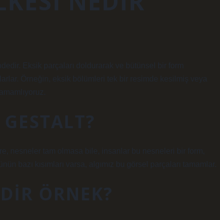
KESI NEDIR
ndedir. Eksik parçaları doldurarak ve bütünsel bir form
larlar. Örneğin, eksik bölümleri tek bir resimde kesilmiş veya
 tamamlıyoruz.
 GESTALT?
 nesneler tam olmasa bile, insanlar bu nesneleri bir form,
ütünün bazı kısımları varsa, algımız bu görsel parçaları tamamlar.
EDIR ÖRNEK?