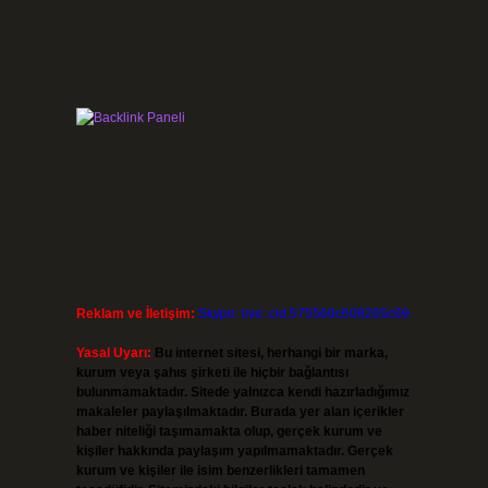
Reklam ve İletişim:
Skype: live:.cid.575569c608265c69
Yasal Uyarı:
Bu internet sitesi, herhangi bir marka,
kurum veya şahıs şirketi ile hiçbir bağlantısı
bulunmamaktadır. Sitede yalnızca kendi hazırladığımız
makaleler paylaşılmaktadır. Burada yer alan içerikler
haber niteliği taşımamakta olup, gerçek kurum ve
kişiler hakkında paylaşım yapılmamaktadır. Gerçek
kurum ve kişiler ile isim benzerlikleri tamamen