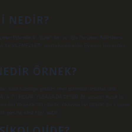
 NEDIR?
ren Eylemlerdir. Sürerlidler, ve oğlu Durumun Belirtilmesi
DA KESILEMEZLER. Yanda Kesilmeleri, Eylemin Tamamlani
NEDIR ÖRNEK?
dan daha karmaşık şekilleri veya güvensiz unsurları olan
SAYA “IYI FIGUR” YASASA DA DENIR. Bu yasanın klasik bir
ıklarıdır. BU YASAYA “IYI FIGUR” YASASA DA DENIR. Bu Yasanın
t logosunu nasil AlgıLadıDır.
PSIKOLOJIDE?