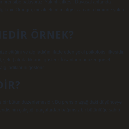
ir prensibe bakıyoruz. Yakınlık ilkesi: Duyusal anlamda
gılanır. Örneğin, müzikteki ritim algısı zamanla birbirine yakın
NEDIR ÖRNEK?
ze ettiğini ve algıladığını ifade eden şekil psikolojisi ilkesidir.
 şekil) algıladıklarını gösterir. İnsanların benzer görsel
lgıladıklarını gösterir.
DIR?
yde bir bütün düzenlemesidir. Bu prensip aşağıdaki düşünceye
kendisinin çalıştığı parçalardan bağımsız bir bütünlüğe sahip