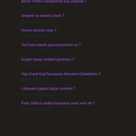
Berat Yılmaz Galatasaray kaç yaşında ?
Ağustos 4, 2026
Ampirik ne demek örnek ?
Ağustos 4, 2026
Avene nerenin malı ?
Temmuz 30, 2026
YouTube kanalı para kazandırır mı ?
Temmuz 29, 2026
Kuşlar hangi renkleri göremez ?
Temmuz 27, 2026
Yapı Kredi Kart Numarası Nereden Görebilirim ?
Temmuz 26, 2026
Lökopeni yapan ilaçlar nelerdir ?
Temmuz 25, 2026
Kireç sökücü araba boyasına zarar verir mi ?
Temmuz 25, 2026