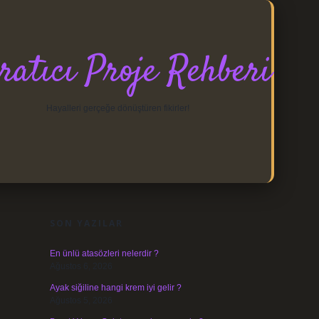
ratıcı Proje Rehberi
Hayalleri gerçeğe dönüştüren fikirler!
SIDEBAR
https://elexbett.net/
betexper.xyz
SON YAZILAR
En ünlü atasözleri nelerdir ?
Ağustos 6, 2026
Ayak siğiline hangi krem iyi gelir ?
Ağustos 5, 2026