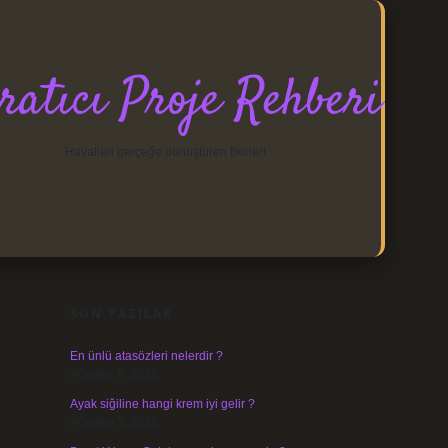
ratıcı Proje Rehberi
Hayalleri gerçeğe dönüştüren fikirler!
SIDEBAR
https://elexbett.net/
betexper.xyz
SON YAZILAR
En ünlü atasözleri nelerdir ?
Ağustos 6, 2026
Ayak siğiline hangi krem iyi gelir ?
Ağustos 5, 2026