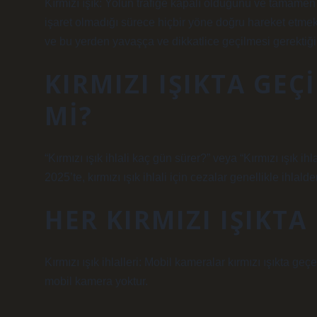
Kırmızı ışık: Yolun trafiğe kapalı olduğunu ve tamamen d
işaret olmadığı sürece hiçbir yöne doğru hareket etmek 
ve bu yerden yavaşça ve dikkatlice geçilmesi gerektiğini
KIRMIZI IŞIKTA GE
MI?
“Kırmızı ışık ihlali kaç gün sürer?” veya “Kırmızı ışık ih
2025’te, kırmızı ışık ihlali için cezalar genellikle ihlal
HER KIRMIZI IŞIKT
Kırmızı ışık ihlalleri: Mobil kameralar kırmızı ışıkta geç
mobil kamera yoktur.