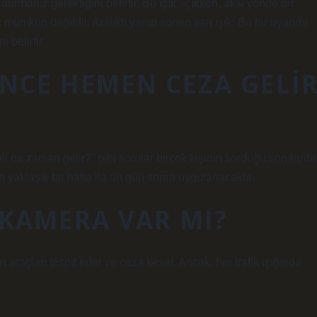
urmanız gerektiğini belirtir. Bu ışık açıkken, aksi yönde bir
mümkün değildir. Aralıklı yanıp sönen sarı ışık: Bu bir uyarıdır
 belirtir.
ÇINCE HEMEN CEZA GELI
lali ne zaman gelir?” gibi sorular birçok kişinin sorduğu sorulardır
den yaklaşık bir hafta ila on gün sonra uygulanacaktır.
A KAMERA VAR MI?
en araçları tespit eder ve ceza keser. Ancak, her trafik ışığında