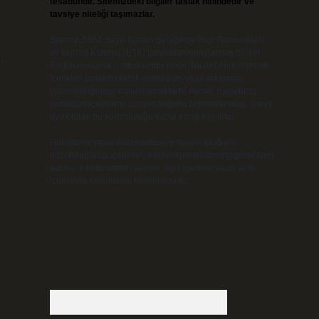
tesadüfidir. Sitemizdeki bilgiler taslak halindedir ve
tavsiye niteliği taşımazlar.
Sitemiz, 5651 Sayılı Kanun gereğince Bilgi Teknolojileri
ve İletişim Kurumu (BTK) tarafından onaylanmış bir Yer
,
Sağlayıcı olarak hizmet vermektedir. Bu nedenle, sitedeki
içerikleri proaktif olarak denetleme veya araştırma
yükümlülüğümüz bulunmamaktadır. Ancak, üyelerimiz
yazdıkları içeriklerin sorumluluğunu taşımakta olup, siteye
üye olarak bu sorumluluğu kabul etmiş sayılırlar.
Hukuka ve yasal düzenlemelere aykırı olduğunu
düşündüğünüz içerikleri,
backlinkpanelicomtr@gmail.com
adresine bildirmeniz halinde, ilgili içerikler yasal süre
içerisinde sitemizden kaldırılacaktır.
Arama