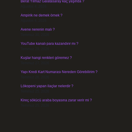
Berat Yılmaz Galatasaray kaç yaşında ?
Ağustos 4, 2026
Ampirik ne demek örnek ?
Ağustos 4, 2026
Avene nerenin malı ?
Temmuz 30, 2026
YouTube kanalı para kazandırır mı ?
Temmuz 29, 2026
Kuşlar hangi renkleri göremez ?
Temmuz 27, 2026
Yapı Kredi Kart Numarası Nereden Görebilirim ?
Temmuz 26, 2026
Lökopeni yapan ilaçlar nelerdir ?
Temmuz 25, 2026
Kireç sökücü araba boyasına zarar verir mi ?
Temmuz 25, 2026