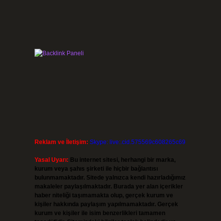
Reklam ve İletişim:
Skype: live:.cid.575569c608265c69
Yasal Uyarı:
Bu internet sitesi, herhangi bir marka,
kurum veya şahıs şirketi ile hiçbir bağlantısı
bulunmamaktadır. Sitede yalnızca kendi hazırladığımız
makaleler paylaşılmaktadır. Burada yer alan içerikler
haber niteliği taşımamakta olup, gerçek kurum ve
kişiler hakkında paylaşım yapılmamaktadır. Gerçek
kurum ve kişiler ile isim benzerlikleri tamamen