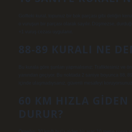
Golfteki kural, topunuz bir bok parçası gibi deliğin ken
o vuruşun bir parçası olarak sayılır. Düşmezse, durduğ
+1 vuruş cezası uygulanır.
88-89 KURALI NE D
Bu kurala göre şunları yapmalısınız: Trafiktesiniz ve 
yanından geçiyor. Bu noktada 2 saniye boyunca 88, 89
içinde ulaşmadıysanız, güvenli mesafeyi koruyorsunuz
60 KM HIZLA GIDEN
DURUR?
Örneğin; 30 km/h hızla giden bir araç 10 metre sonra d