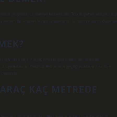
arında yatıyorsa. 10 saniye beklersiniz. Top düşerse, attığınız top
u yerden bir sonraki vuruşu yaparsınız. 10 saniye sonra düşerse
EMEK?
önünüzdeki araç bir ağaç veya başka büyük bir nesnenin
’u saymalısınız. Önünüzdeki aracın geçtiği noktaya 2 saniye
 demektir.
 ARAÇ KAÇ METREDE
uruyorsa, 60 km/h hızla giden aynı araç fren uygulayarak 40