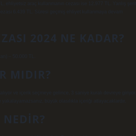
, ehliyetsiz araç kullanmanın cezası ise 12.977 TL. Yanlış şeri
it cezası 6.439 TL. Süresi geçmiş ehliyet kullanmaya devam
ZASI 2024 NE KADAR?
an) – 50.000 TL.
R MIDIR?
salıyor ve içerik seçmeye gelince, 3 saniye kuralı devreye giriyor
de yakalayamazsanız, büyük olasılıkla içeriği atlayacaklardır.
I NEDIR?