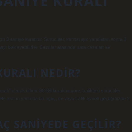
 SANIYE KURALI
için 3 saniye kuralıdır. Sürücüler, kırmızı ışık yandıktan sonra 3
mayı bekleyebilirler. Cezalar arasında para cezaları ve
KURALI NEDIR?
lı” olarak bilinir. 88-89 kuralına göre, trafikteki sürücüler
i aracın yanında bir ağaç, ev veya trafik işareti geçtiğinizde 2
AÇ SANIYEDE GEÇILIR?