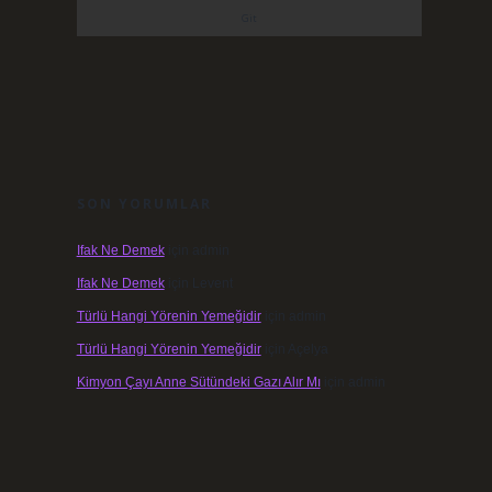
SON YORUMLAR
Ifak Ne Demek
için
admin
Ifak Ne Demek
için
Levent
Türlü Hangi Yörenin Yemeğidir
için
admin
Türlü Hangi Yörenin Yemeğidir
için
Açelya
Kimyon Çayı Anne Sütündeki Gazı Alır Mı
için
admin