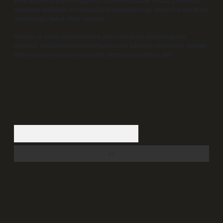
veya araştırma yükümlülüğümüz bulunmamaktadır. Ancak, üyelerimiz
yazdıkları içeriklerin sorumluluğunu taşımakta olup, siteye üye olarak bu
sorumluluğu kabul etmiş sayılırlar.
Hukuka ve yasal düzenlemelere aykırı olduğunu düşündüğünüz
içerikleri,
backlinkpanelicomtr@gmail.com
adresine bildirmeniz halinde,
ilgili içerikler yasal süre içerisinde sitemizden kaldırılacaktır.
Arama