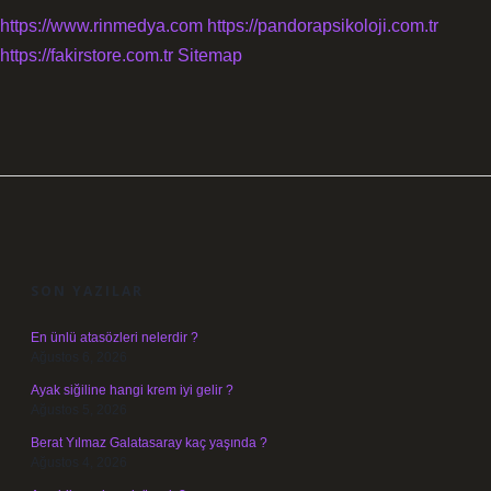
https://www.rinmedya.com
https://pandorapsikoloji.com.tr
https://fakirstore.com.tr
Sitemap
SIDEBAR
SON YAZILAR
En ünlü atasözleri nelerdir ?
Ağustos 6, 2026
Ayak siğiline hangi krem iyi gelir ?
Ağustos 5, 2026
Berat Yılmaz Galatasaray kaç yaşında ?
Ağustos 4, 2026