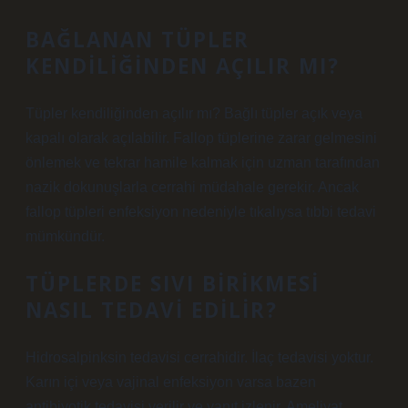
BAĞLANAN TÜPLER
KENDILIĞINDEN AÇILIR MI?
Tüpler kendiliğinden açılır mı? Bağlı tüpler açık veya
kapalı olarak açılabilir. Fallop tüplerine zarar gelmesini
önlemek ve tekrar hamile kalmak için uzman tarafından
nazik dokunuşlarla cerrahi müdahale gerekir. Ancak
fallop tüpleri enfeksiyon nedeniyle tıkalıysa tıbbi tedavi
mümkündür.
TÜPLERDE SIVI BIRIKMESI
NASIL TEDAVI EDILIR?
Hidrosalpinksin tedavisi cerrahidir. İlaç tedavisi yoktur.
Karın içi veya vajinal enfeksiyon varsa bazen
antibiyotik tedavisi verilir ve yanıt izlenir. Ameliyat