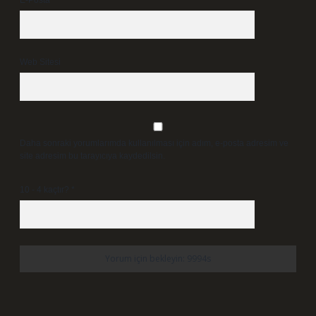
E-Posta*
Web Sitesi
Daha sonraki yorumlarımda kullanılması için adım, e-posta adresim ve
site adresim bu tarayıcıya kaydedilsin.
10 - 4 kaçtır?
*