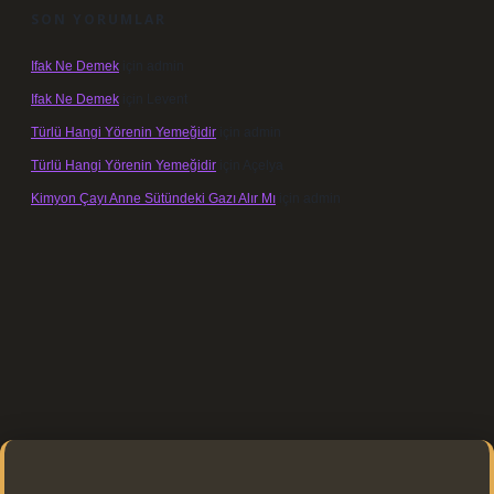
SON YORUMLAR
Ifak Ne Demek
için
admin
Ifak Ne Demek
için
Levent
Türlü Hangi Yörenin Yemeğidir
için
admin
Türlü Hangi Yörenin Yemeğidir
için
Açelya
Kimyon Çayı Anne Sütündeki Gazı Alır Mı
için
admin
://elexbett.net/
betexper.xyz