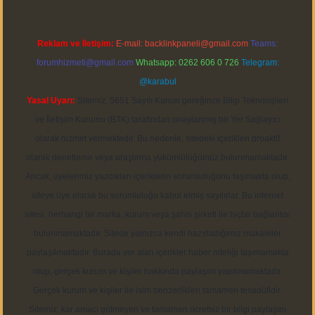
Reklam ve İletişim:
E-mail:
backlinkpaneli@gmail.com
Teams:
forumhizmeti@gmail.com
Whatsapp: 0262 606 0 726
Telegram:
@karabul
Yasal Uyarı:
Sitemiz, 5651 Sayılı Kanun gereğince Bilgi Teknolojileri
ve İletişim Kurumu (BTK) tarafından onaylanmış bir Yer Sağlayıcı
olarak hizmet vermektedir. Bu nedenle, sitedeki içerikleri proaktif
olarak denetleme veya araştırma yükümlülüğümüz bulunmamaktadır.
Ancak, üyelerimiz yazdıkları içeriklerin sorumluluğunu taşımakta olup,
siteye üye olarak bu sorumluluğu kabul etmiş sayılırlar. Bu internet
sitesi, herhangi bir marka, kurum veya şahıs şirketi ile hiçbir bağlantısı
bulunmamaktadır. Sitede yalnızca kendi hazırladığımız makaleler
paylaşılmaktadır. Burada yer alan içerikler haber niteliği taşımamakta
olup, gerçek kurum ve kişiler hakkında paylaşım yapılmamaktadır.
Gerçek kurum ve kişiler ile isim benzerlikleri tamamen tesadüfidir.
Sitemiz, kar amacı gütmeyen ve tamamen ücretsiz bir bilgi paylaşım