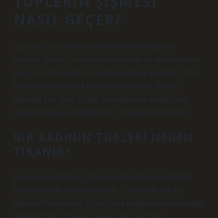
TÜPLERIN ŞIŞMESI
NASIL GEÇER?
Tüplerde sıvı birikmesi genellikle kendiliğinden
geçmez. Bazen, enfeksiyon sırasında fallop tüplerinde
geçici sıvı birikmesi ve ödem meydana gelebilir, ancak
enfeksiyon bittiğinde fallop tüpleri iyileşir. Ancak,
tüplerde sıvı uzun süredir birikmişse ve biriken sıvı
miktarı fazlaysa; kendiliğinden iyileşme beklenmez.
BIR KADININ TÜPLERI NEDEN
TIKANIR?
En yaygın neden hiç tedavi edilmemiş veya yetersiz
tedavi edilmiş enfeksiyonlardır. Genellikle, önceki
pelvik enfeksiyonlar, cinsel yolla bulaşan enfeksiyonlar,
RİA kullanımı, düşükler veya doğum sonrası