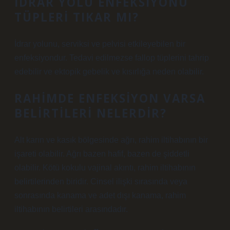
İDRAR YOLU ENFEKSIYONU
TÜPLERI TIKAR MI?
İdrar yolunu, serviksi ve pelvisi etkileyebilen bir
enfeksiyondur. Tedavi edilmezse fallop tüplerini tahrip
edebilir ve ektopik gebelik ve kısırlığa neden olabilir.
RAHIMDE ENFEKSIYON VARSA
BELIRTILERI NELERDIR?
Alt karın ve kasık bölgesinde ağrı, rahim iltihabının bir
işareti olabilir. Ağrı bazen hafif, bazen de şiddetli
olabilir. Kötü kokulu vajinal akıntı, rahim iltihabının
belirtilerinden biridir. Cinsel ilişki sırasında veya
sonrasında kanama ve adet dışı kanama, rahim
iltihabının belirtileri arasındadır.