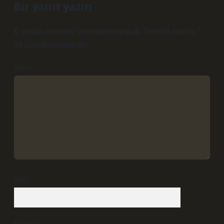
Bir yanıt yazın
E-posta adresiniz yayınlanmayacak.
Gerekli alanlar
*
ile işaretlenmişlerdir
Yorum
İsim*