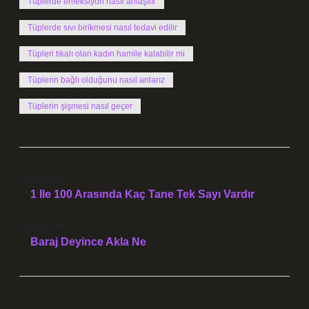
Tüplerde enfeksiyon nasıl anlaşılır
Tüplerde sıvı birikmesi nasıl tedavi edilir
Tüpleri tıkalı olan kadın hamile kalabilir mi
Tüplerin bağlı olduğunu nasıl anlarız
Tüplerin şişmesi nasıl geçer
Önceki Yazı
1 Ile 100 Arasında Kaç Tane Tek Sayı Vardır
Sonraki Yazı
Baraj Deyince Akla Ne