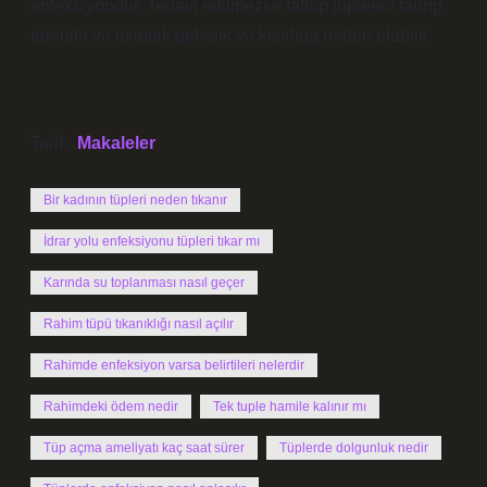
enfeksiyondur. Tedavi edilmezse fallop tüplerini tahrip
edebilir ve ektopik gebelik ve kısırlığa neden olabilir.
Tarih:
Makaleler
Bir kadının tüpleri neden tıkanır
İdrar yolu enfeksiyonu tüpleri tıkar mı
Karında su toplanması nasıl geçer
Rahim tüpü tıkanıklığı nasıl açılır
Rahimde enfeksiyon varsa belirtileri nelerdir
Rahimdeki ödem nedir
Tek tuple hamile kalınır mı
Tüp açma ameliyatı kaç saat sürer
Tüplerde dolgunluk nedir