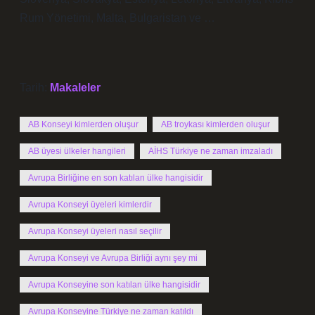
Rum Yönetimi, Malta, Bulgaristan ve …
Tarih:
Makaleler
AB Konseyi kimlerden oluşur
AB troykası kimlerden oluşur
AB üyesi ülkeler hangileri
AİHS Türkiye ne zaman imzaladı
Avrupa Birliğine en son katılan ülke hangisidir
Avrupa Konseyi üyeleri kimlerdir
Avrupa Konseyi üyeleri nasıl seçilir
Avrupa Konseyi ve Avrupa Birliği aynı şey mi
Avrupa Konseyine son katılan ülke hangisidir
Avrupa Konseyine Türkiye ne zaman katıldı