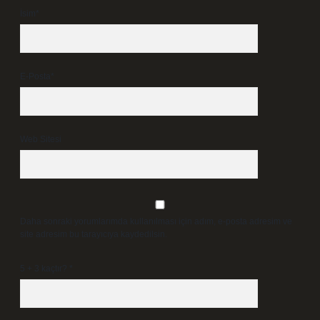
İsim*
E-Posta*
Web Sitesi
Daha sonraki yorumlarımda kullanılması için adım, e-posta adresim ve
site adresim bu tarayıcıya kaydedilsin.
5 + 3 kaçtır?
*