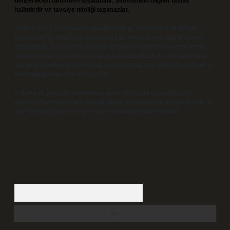
benzerlikleri tamamen tesadüfidir. Sitemizdeki bilgiler taslak
halindedir ve tavsiye niteliği taşımazlar.
Sitemiz, 5651 Sayılı Kanun gereğince Bilgi Teknolojileri ve İletişim
Kurumu (BTK) tarafından onaylanmış bir Yer Sağlayıcı olarak hizmet
vermektedir. Bu nedenle, sitedeki içerikleri proaktif olarak denetleme
veya araştırma yükümlülüğümüz bulunmamaktadır. Ancak, üyelerimiz
yazdıkları içeriklerin sorumluluğunu taşımakta olup, siteye üye olarak bu
sorumluluğu kabul etmiş sayılırlar.
Hukuka ve yasal düzenlemelere aykırı olduğunu düşündüğünüz
içerikleri,
backlinkpanelicomtr@gmail.com
adresine bildirmeniz halinde,
ilgili içerikler yasal süre içerisinde sitemizden kaldırılacaktır.
Arama