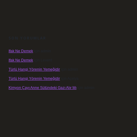
SON YORUMLAR
Ifak Ne Demek
için
admin
Ifak Ne Demek
için
Levent
Türlü Hangi Yörenin Yemeğidir
için
admin
Türlü Hangi Yörenin Yemeğidir
için
Açelya
Kimyon Çayı Anne Sütündeki Gazı Alır Mı
için
admin