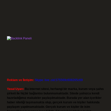
Reklam ve İletişim:
Skype: live:.cid.575569c608265c69
Yasal Uyarı:
Bu internet sitesi, herhangi bir marka, kurum veya şahıs
şirketi ile hiçbir bağlantısı bulunmamaktadır. Sitede yalnızca kendi
hazırladığımız makaleler paylaşılmaktadır. Burada yer alan içerikler
haber niteliği taşımamakta olup, gerçek kurum ve kişiler hakkında
paylaşım yapılmamaktadır. Gerçek kurum ve kişiler ile isim