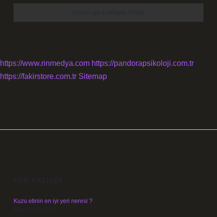
https://www.rinmedya.com
https://pandorapsikoloji.com.tr
https://fakirstore.com.tr
Sitemap
SIDEBAR
SON YAZILAR
Kuzu etinin en iyi yeri neresi ?
Ağustos 8, 2026