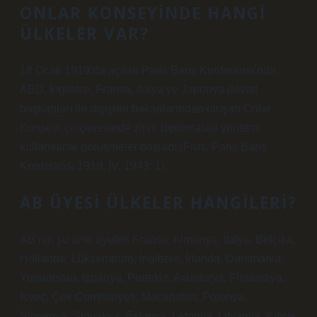
ONLAR KONSEYINDE HANGI
ÜLKELER VAR?
18 Ocak 1919’da açılan Paris Barış Konferansı’nda,
ABD, İngiltere, Fransa, İtalya ve Japonya devlet
başkanları ile dışişleri bakanlarından oluşan Onlar
Konseyi çerçevesinde zirve diplomasisi yöntemi
kullanılarak görüşmeler başladı (Frus, Paris Barış
Konferansı 1919, IV, 1943: 1).
AB ÜYESI ÜLKELER HANGILERI?
AB’nin şu anki üyeleri Fransa, Almanya, İtalya, Belçika,
Hollanda, Lüksemburg, İngiltere, İrlanda, Danimarka,
Yunanistan, İspanya, Portekiz, Avusturya, Finlandiya,
İsveç, Çek Cumhuriyeti, Macaristan, Polonya,
Slovenya, Slovakya, Estonya, Letonya, Litvanya, Kıbrıs