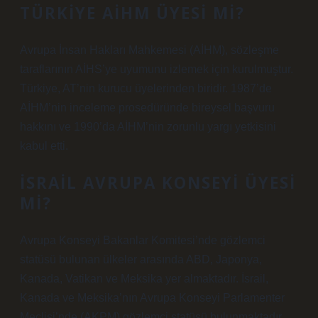
TÜRKIYE AİHM ÜYESI MI?
Avrupa İnsan Hakları Mahkemesi (AİHM), sözleşme
taraflarının AİHS’ye uyumunu izlemek için kurulmuştur.
Türkiye, AT’nin kurucu üyelerinden biridir. 1987’de
AİHM’nin inceleme prosedüründe bireysel başvuru
hakkını ve 1990’da AİHM’nin zorunlu yargı yetkisini
kabul etti.
İSRAIL AVRUPA KONSEYI ÜYESI
MI?
Avrupa Konseyi Bakanlar Komitesi’nde gözlemci
statüsü bulunan ülkeler arasında ABD, Japonya,
Kanada, Vatikan ve Meksika yer almaktadır. İsrail,
Kanada ve Meksika’nın Avrupa Konseyi Parlamenter
Meclisi’nde (AKPM) gözlemci statüsü bulunmaktadır.