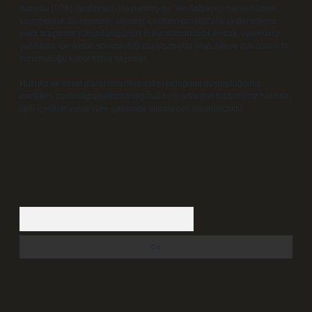
Kurumu (BTK) tarafından onaylanmış bir Yer Sağlayıcı olarak hizmet
vermektedir. Bu nedenle, sitedeki içerikleri proaktif olarak denetleme
veya araştırma yükümlülüğümüz bulunmamaktadır. Ancak, üyelerimiz
yazdıkları içeriklerin sorumluluğunu taşımakta olup, siteye üye olarak bu
sorumluluğu kabul etmiş sayılırlar.
Hukuka ve yasal düzenlemelere aykırı olduğunu düşündüğünüz
içerikleri,
backlinkpanelicomtr@gmail.com
adresine bildirmeniz halinde,
ilgili içerikler yasal süre içerisinde sitemizden kaldırılacaktır.
Arama