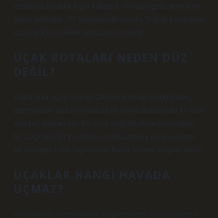
ortalama sıcaklık kışın yaklaşık -60 santigrat derece ve
yazın yaklaşık -70 santigrat derecedir. Soğuk havalarda
uçaklar için eksiklik olmazsa olmazdır.
UÇAK ROTALARI NEDEN DÜZ
DEĞIL?
Daha kısa uçuş süreleri Dünya küresel olduğundan,
geleneksel, düz bir haritada iki nokta arasındaki en hızlı
rota her zaman düz bir çizgi değildir. Küre üzerindeki
bir çizginin eğimi sabitse (sabit azimut), çizgi eşkenar
bir yörünge izler. İngilizcede buna “rhumb çizgisi” denir.
UÇAKLAR HANGI HAVADA
UÇMAZ?
Havayolları, meteorolojik bilgilere göre uçuş saatlerini