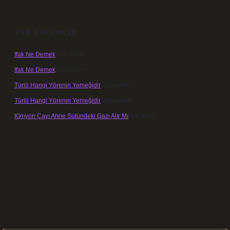
SON YORUMLAR
Ifak Ne Demek
için
admin
Ifak Ne Demek
için
Levent
Türlü Hangi Yörenin Yemeğidir
için
admin
Türlü Hangi Yörenin Yemeğidir
için
Açelya
Kimyon Çayı Anne Sütündeki Gazı Alır Mı
için
admin
//elexbett.net/
betexper.xyz