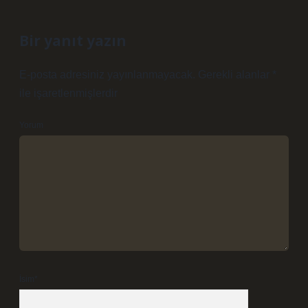
Bir yanıt yazın
E-posta adresiniz yayınlanmayacak.
Gerekli alanlar
*
ile işaretlenmişlerdir
Yorum
İsim*