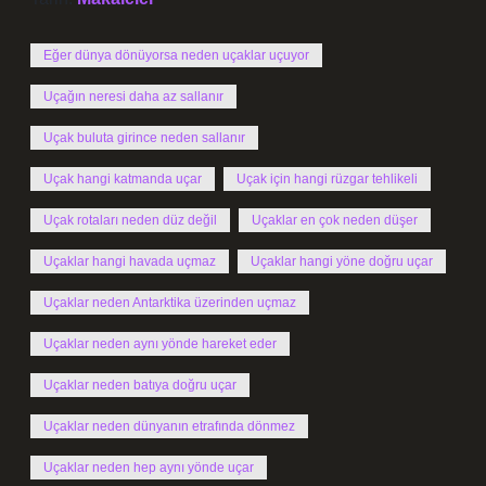
Eğer dünya dönüyorsa neden uçaklar uçuyor
Uçağın neresi daha az sallanır
Uçak buluta girince neden sallanır
Uçak hangi katmanda uçar
Uçak için hangi rüzgar tehlikeli
Uçak rotaları neden düz değil
Uçaklar en çok neden düşer
Uçaklar hangi havada uçmaz
Uçaklar hangi yöne doğru uçar
Uçaklar neden Antarktika üzerinden uçmaz
Uçaklar neden aynı yönde hareket eder
Uçaklar neden batıya doğru uçar
Uçaklar neden dünyanın etrafında dönmez
Uçaklar neden hep aynı yönde uçar