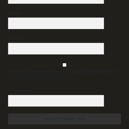
E-Posta*
Web Sitesi
Daha sonraki yorumlarımda kullanılması için adım, e-posta adresim ve
site adresim bu tarayıcıya kaydedilsin.
10 - 4 kaçtır?
*