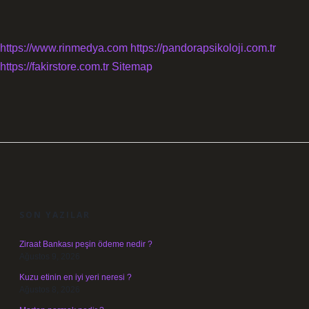
https://www.rinmedya.com
https://pandorapsikoloji.com.tr
https://fakirstore.com.tr
Sitemap
SIDEBAR
SON YAZILAR
Ziraat Bankası peşin ödeme nedir ?
Ağustos 9, 2026
Kuzu etinin en iyi yeri neresi ?
Ağustos 8, 2026