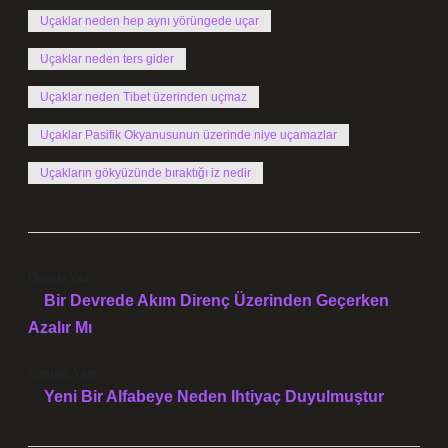
Uçaklar neden hep aynı yörüngede uçar
Uçaklar neden ters gider
Uçaklar neden Tibet üzerinden uçmaz
Uçaklar Pasifik Okyanusunun üzerinde niye uçamazlar
Uçakların gökyüzünde bıraktığı iz nedir
Önceki Yazı
Bir Devrede Akım Direnç Üzerinden Geçerken
Azalır Mı
Sonraki Yazı
Yeni Bir Alfabeye Neden Ihtiyaç Duyulmuştur