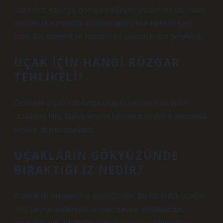
düzenler; kasırga, görüşü etkileyen yoğun sis vb. hava
olayları durumunda uçuşları iptal etme hakkını saklı
tutar. Bu, güvenli ve huzurlu bir yolculuk için gereklidir.
UÇAK IÇIN HANGI RÜZGAR
TEHLIKELI?
Özellikle alçak irtifalarda oluşan kesme kuvvetleri,
uçakların iniş, kalkış ve pist boyunca seyirleri sırasında
tehlike oluşturmaktadır.
UÇAKLARIN GÖKYÜZÜNDE
BIRAKTIĞI IZ NEDIR?
Kuyruk İzi meteoroloji sözlüğünde: Bu tür bulut, uçağın
hızlı geçişi nedeniyle oluşan basınç düşüşünden
kaynaklanan adiabatik soğuma veya uçağın egzoz