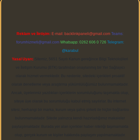
Reklam ve İletişim:
E-mail:
backlinkpaneli@gmail.com
Teams:
forumhizmeti@gmail.com
Whatsapp: 0262 606 0 726
Telegram:
@karabul
Yasal Uyarı:
Sitemiz, 5651 Sayılı Kanun gereğince Bilgi Teknolojileri
ve İletişim Kurumu (BTK) tarafından onaylanmış bir Yer Sağlayıcı
olarak hizmet vermektedir. Bu nedenle, sitedeki içerikleri proaktif
olarak denetleme veya araştırma yükümlülüğümüz bulunmamaktadır.
Ancak, üyelerimiz yazdıkları içeriklerin sorumluluğunu taşımakta olup,
siteye üye olarak bu sorumluluğu kabul etmiş sayılırlar. Bu internet
sitesi, herhangi bir marka, kurum veya şahıs şirketi ile hiçbir bağlantısı
bulunmamaktadır. Sitede yalnızca kendi hazırladığımız makaleler
paylaşılmaktadır. Burada yer alan içerikler haber niteliği taşımamakta
olup, gerçek kurum ve kişiler hakkında paylaşım yapılmamaktadır.