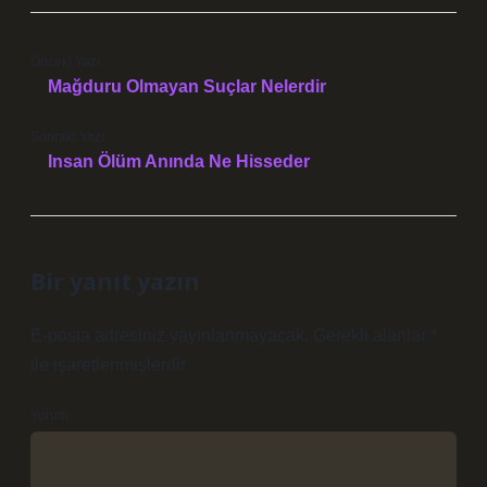
Önceki Yazı
Mağduru Olmayan Suçlar Nelerdir
Sonraki Yazı
Insan Ölüm Anında Ne Hisseder
Bir yanıt yazın
E-posta adresiniz yayınlanmayacak.
Gerekli alanlar
*
ile işaretlenmişlerdir
Yorum