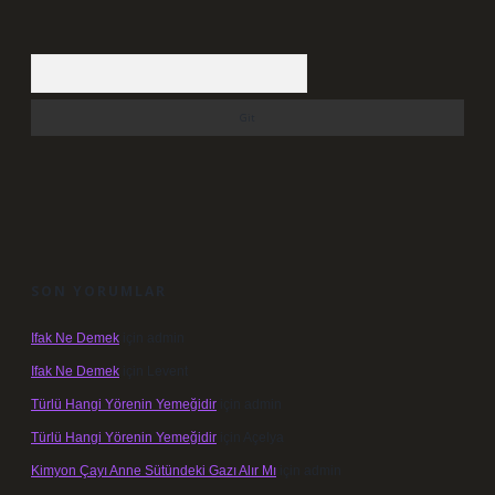
Arama
SON YORUMLAR
Ifak Ne Demek
için
admin
Ifak Ne Demek
için
Levent
Türlü Hangi Yörenin Yemeğidir
için
admin
Türlü Hangi Yörenin Yemeğidir
için
Açelya
Kimyon Çayı Anne Sütündeki Gazı Alır Mı
için
admin