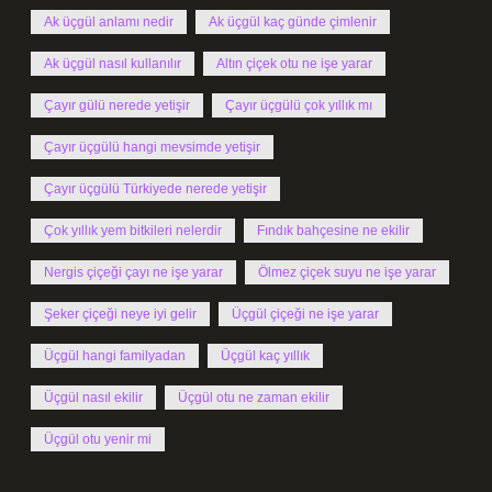
Ak üçgül anlamı nedir
Ak üçgül kaç günde çimlenir
Ak üçgül nasıl kullanılır
Altın çiçek otu ne işe yarar
Çayır gülü nerede yetişir
Çayır üçgülü çok yıllık mı
Çayır üçgülü hangi mevsimde yetişir
Çayır üçgülü Türkiyede nerede yetişir
Çok yıllık yem bitkileri nelerdir
Fındık bahçesine ne ekilir
Nergis çiçeği çayı ne işe yarar
Ölmez çiçek suyu ne işe yarar
Şeker çiçeği neye iyi gelir
Üçgül çiçeği ne işe yarar
Üçgül hangi familyadan
Üçgül kaç yıllık
Üçgül nasıl ekilir
Üçgül otu ne zaman ekilir
Üçgül otu yenir mi