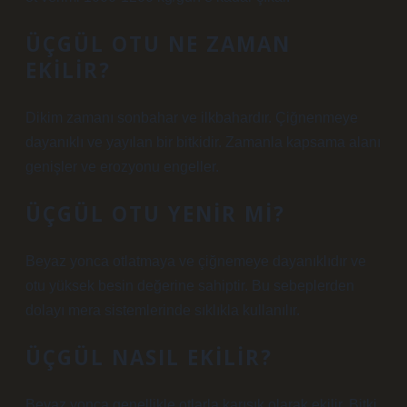
ÜÇGÜL OTU NE ZAMAN
EKILIR?
Dikim zamanı sonbahar ve ilkbahardır. Çiğnenmeye
dayanıklı ve yayılan bir bitkidir. Zamanla kapsama alanı
genişler ve erozyonu engeller.
ÜÇGÜL OTU YENIR MI?
Beyaz yonca otlatmaya ve çiğnemeye dayanıklıdır ve
otu yüksek besin değerine sahiptir. Bu sebeplerden
dolayı mera sistemlerinde sıklıkla kullanılır.
ÜÇGÜL NASIL EKILIR?
Beyaz yonca genellikle otlarla karışık olarak ekilir. Bitki