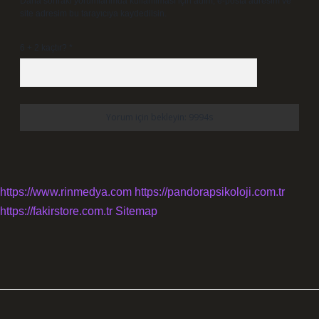
Daha sonraki yorumlarımda kullanılması için adım, e-posta adresim ve
site adresim bu tarayıcıya kaydedilsin.
6 + 2 kaçtır?
*
https://www.rinmedya.com
https://pandorapsikoloji.com.tr
https://fakirstore.com.tr
Sitemap