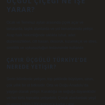
ÜÇGÜL ÇIÇEĞI NE IŞE
YARAR?
Ocak ve Temmuz ayları arasında çiçek açar ve
tarlalarda, taşlık alanlarda ve yol kenarlarında yetişir.
Arap halk hekimliğinde sıklıkla ishal, adet
düzensizlikleri, cilt hasarı, öksürük, kızamıkçık ve stres,
sinirlilik ve uykusuzluğun tedavisinde kullanılır.
ÇAYIR ÜÇGÜLÜ TÜRKIYE’DE
NEREDE YETIŞIR?
Serin iklimlerde yetişen, top şeklinde büyüyen, uzun,
çok yıllık bir ot bitkisidir. Orta ve Doğu Anadolu’da
yaygın olarak yetişir. Kuraklığa ve soğuğa dayanıklıdır
ve her türlü toprakta yetişebilir. Çorak alanlardaki yeşil
ot verimi 1000-1200 kg/gün’e kadar çıkar.