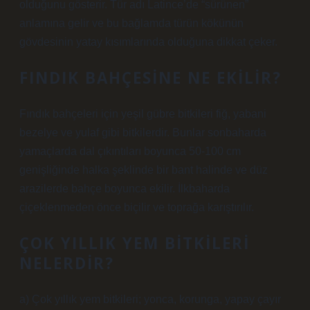
olduğunu gösterir. Tür adı Latince’de “sürünen”
anlamına gelir ve bu bağlamda türün kökünün
gövdesinin yatay kısımlarında olduğuna dikkat çeker.
FINDIK BAHÇESINE NE EKILIR?
Fındık bahçeleri için yeşil gübre bitkileri fiğ, yabani
bezelye ve yulaf gibi bitkilerdir. Bunlar sonbaharda
yamaçlarda dal çıkıntıları boyunca 50-100 cm
genişliğinde halka şeklinde bir bant halinde ve düz
arazilerde bahçe boyunca ekilir. İlkbaharda
çiçeklenmeden önce biçilir ve toprağa karıştırılır.
ÇOK YILLIK YEM BITKILERI
NELERDIR?
a) Çok yıllık yem bitkileri; yonca, korunga, yapay çayır