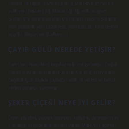
merası, ak üçgül, çayır üçgülü, gazal boynuzu ve tek
yıllık yem bitkileri; fiğ, Macar fiği, fiğ, erik, sorgum,
Sudan otu, sorgum-sudan otu melezi, hayvan şalgamı,
yem şalgamı, yem bezelyesi, yem baklası, İskenderiye
üçgülü, İtalyan otu (Lolium…)
ÇAYIR GÜLÜ NEREDE YETIŞIR?
Serin ve ılıman iklim koşullarında çok iyi yetişir. Doğal
olarak çayırlık alanlarda bulunur. Kuraklığa dayanıklı
değildir. Çok sayıda yaprağı vardır, ot verimi ve besin
değeri oldukça yüksektir.
ŞEKER ÇIÇEĞI NEYE IYI GELIR?
Diyet, diyabet, yüksek tansiyon, kabızlık, depresyon ve
sinirliliğe karşı olumlu etkileri vardır. Mide ve bağırsak