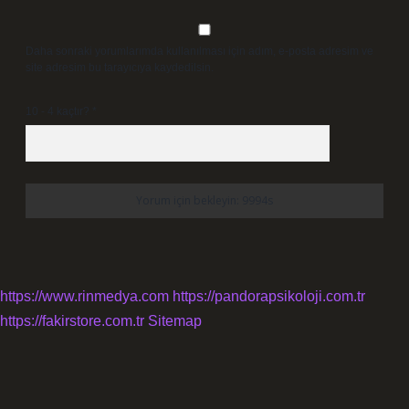
Daha sonraki yorumlarımda kullanılması için adım, e-posta adresim ve
site adresim bu tarayıcıya kaydedilsin.
10 - 4 kaçtır?
*
https://www.rinmedya.com
https://pandorapsikoloji.com.tr
https://fakirstore.com.tr
Sitemap