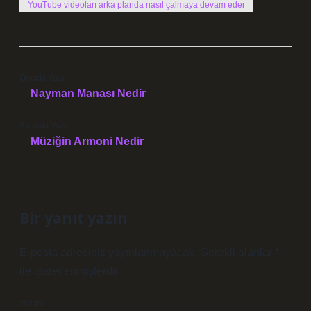
YouTube videoları arka planda nasıl çalmaya devam eder
Önceki Yazı
Nayman Manası Nedir
Sonraki Yazı
Müziğin Armoni Nedir
Bir yanıt yazın
E-posta adresiniz yayınlanmayacak.
Gerekli alanlar
*
ile işaretlenmişlerdir
Yorum