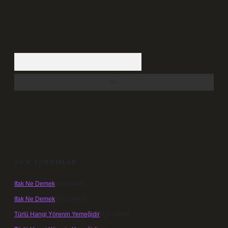
Arama
SON YORUMLAR
Ifak Ne Demek
için
admin
Ifak Ne Demek
için
Levent
Türlü Hangi Yörenin Yemeğidir
için
admin