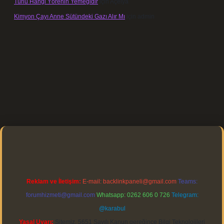
Türlü Hangi Yörenin Yemeğidir
için
Açelya
Kimyon Çayı Anne Sütündeki Gazı Alır Mı
için
admin
://elexbett.net/
betexper.xyz
Reklam ve İletişim:
E-mail:
backlinkpaneli@gmail.com
Teams:
forumhizmeti@gmail.com
Whatsapp: 0262 606 0 726
Telegram:
@karabul
Yasal Uyarı:
Sitemiz, 5651 Sayılı Kanun gereğince Bilgi Teknolojileri