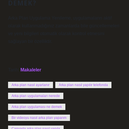
DEMEK?
Arka Plan Uygulama Yenileme, uygulamaların aktif
olarak kullanmadığınız zamanlarda bile güncellemeleri
ve yeni bilgileri otomatik olarak kontrol etmesini
sağlayan bir özelliktir.
Tarih:
Makaleler
Arka plan nasıl ayarlanır
Arka plan nasıl yapılır telefonda
Arka plan uygulamaları nerede
Arka plan uygulaması ne demek
Bir videoyu nasıl arka plan yaparım
Canvada arka plan nasıl yapılır