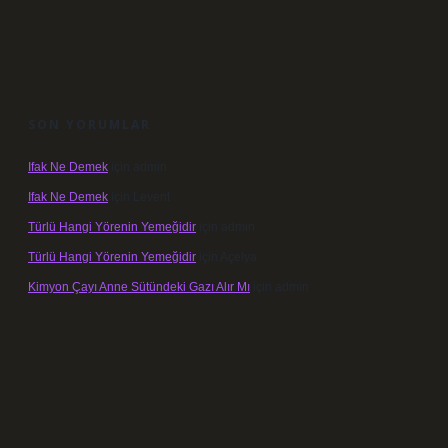
SON YORUMLAR
Ifak Ne Demek
için
admin
Ifak Ne Demek
için
Levent
Türlü Hangi Yörenin Yemeğidir
için
admin
Türlü Hangi Yörenin Yemeğidir
için
Açelya
Kimyon Çayı Anne Sütündeki Gazı Alır Mı
için
admin