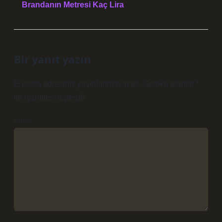
Brandanın Metresi Kaç Lira
Bir yanıt yazın
E-posta adresiniz yayınlanmayacak.
Gerekli alanlar
*
ile işaretlenmişlerdir
Yorum