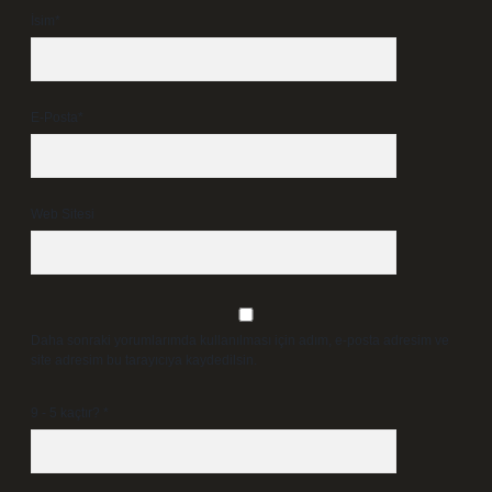
İsim*
E-Posta*
Web Sitesi
Daha sonraki yorumlarımda kullanılması için adım, e-posta adresim ve
site adresim bu tarayıcıya kaydedilsin.
9 - 5 kaçtır?
*