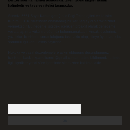
benzerlikleri tamamen tesadüfidir. Sitemizdeki bilgiler taslak
halindedir ve tavsiye niteliği taşımazlar.
Sitemiz, 5651 Sayılı Kanun gereğince Bilgi Teknolojileri ve İletişim
Kurumu (BTK) tarafından onaylanmış bir Yer Sağlayıcı olarak hizmet
vermektedir. Bu nedenle, sitedeki içerikleri proaktif olarak denetleme
veya araştırma yükümlülüğümüz bulunmamaktadır. Ancak, üyelerimiz
yazdıkları içeriklerin sorumluluğunu taşımakta olup, siteye üye olarak bu
sorumluluğu kabul etmiş sayılırlar.
Hukuka ve yasal düzenlemelere aykırı olduğunu düşündüğünüz
içerikleri,
backlinkpanelicomtr@gmail.com
adresine bildirmeniz halinde,
ilgili içerikler yasal süre içerisinde sitemizden kaldırılacaktır.
Arama