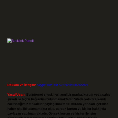
Reklam ve İletişim:
Skype: live:.cid.575569c608265c69
Yasal Uyarı:
Bu internet sitesi, herhangi bir marka, kurum veya şahıs
şirketi ile hiçbir bağlantısı bulunmamaktadır. Sitede yalnızca kendi
hazırladığımız makaleler paylaşılmaktadır. Burada yer alan içerikler
haber niteliği taşımamakta olup, gerçek kurum ve kişiler hakkında
paylaşım yapılmamaktadır. Gerçek kurum ve kişiler ile isim