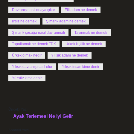
Davranış nasıl ortaya çıkar
Elit adam ne demek
Iırsız ne demek
Şımarık adam ne demek
Şımarık çocuğa nasıl davranmalı
Tayınmak ne demek
Topallamak ne demek TDK
Ürkek kişilik ne demek
Ürkek olmak nedir
Yılışık adam ne demek
Yılışık davranış nasıl olur
Yılışık insan kime denir
Yüzsüz kime denir
Önceki Yazı
Ayak Terlemesi Ne Iyi Gelir
Sonraki Yazı