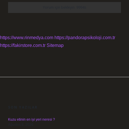
https://www.rinmedya.com
https://pandorapsikoloji.com.tr
https://fakirstore.com.tr
Sitemap
SIDEBAR
SON YAZILAR
Kuzu etinin en iyi yeri neresi ?
Ağustos 8, 2026