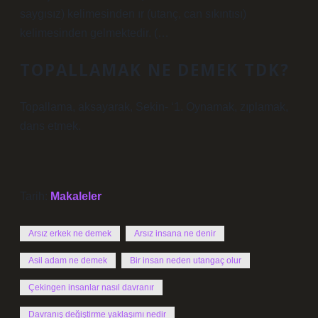
saygısız) kelimesinden ır (utanç, can sıkıntısı)
kelimesinden gelmektedir. (…
TOPALLAMAK NE DEMEK TDK?
Topallama, aksayarak, Sekin- ‘1. Oynamak, zıplamak,
dans etmek.
Tarih:
Makaleler
Arsız erkek ne demek
Arsız insana ne denir
Asil adam ne demek
Bir insan neden utangaç olur
Çekingen insanlar nasıl davranır
Davranış değiştirme yaklaşımı nedir