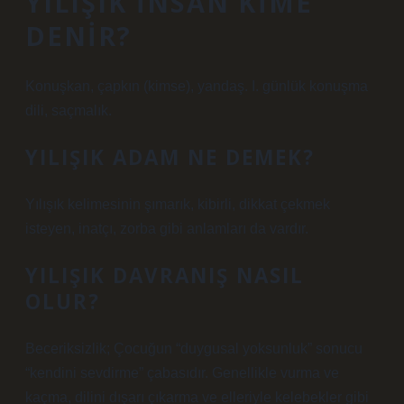
YILIŞIK INSAN KIME
DENIR?
Konuşkan, çapkın (kimse), yandaş. I. günlük konuşma
dili, saçmalık.
YILIŞIK ADAM NE DEMEK?
Yılışık kelimesinin şımarık, kibirli, dikkat çekmek
isteyen, inatçı, zorba gibi anlamları da vardır.
YILIŞIK DAVRANIŞ NASIL
OLUR?
Beceriksizlik; Çocuğun “duygusal yoksunluk” sonucu
“kendini sevdirme” çabasıdır. Genellikle vurma ve
kaçma, dilini dışarı çıkarma ve elleriyle kelebekler gibi