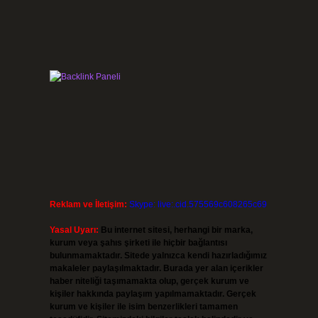
Reklam ve İletişim:
Skype: live:.cid.575569c608265c69
Yasal Uyarı:
Bu internet sitesi, herhangi bir marka,
kurum veya şahıs şirketi ile hiçbir bağlantısı
bulunmamaktadır. Sitede yalnızca kendi hazırladığımız
makaleler paylaşılmaktadır. Burada yer alan içerikler
haber niteliği taşımamakta olup, gerçek kurum ve
kişiler hakkında paylaşım yapılmamaktadır. Gerçek
kurum ve kişiler ile isim benzerlikleri tamamen