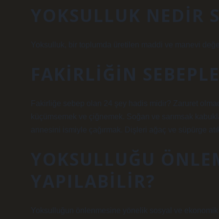
YOKSULLUK NEDIR 
Yoksulluk, bir toplumda üretilen maddi ve manevi değerl
FAKIRLIĞIN SEBEPL
Fakirliğe sebep olan 24 şey hadis midir? Zaruret ol
küçümsemek ve çiğnemek. Soğan ve sarımsak kabuklar
annesini ismiyle çağırmak. Dişleri ağaç ve süpürge at
YOKSULLUĞU ÖNLEM
YAPILABILIR?
Yoksulluğun önlenmesine yönelik sosyal ve ekonomik poli