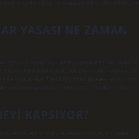
 desteği, kırsal kesimde tarım ve hayvancılığın canlandırılması ve
LAR YASASI NE ZAMAN
d”[a] veya “The Old Poor Law”[b] olarak bilinen Poor Relief Act
bir yoksul hukuku sistemi yarattı. Yoksullara yardım sağlamak için
th the 43rd”[a] veya “The Old Poor Law”[b] olarak bilinen Poor
ller için bir yoksul hukuku sistemi yarattı. Yoksullara yardım
NEYI KAPSIYOR?
akıt), ulaşım, eğitim, sağlık ve benzeri ihtiyaçlar için yapılan