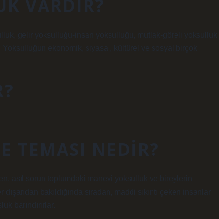
UK VARDIR?
lluk, gelir yoksulluğu-insan yoksulluğu, mutlak-göreli yoksulluk
). Yoksulluğun ekonomik, siyasal, kültürel ve sosyal birçok
R?
E TEMASI NEDIR?
, asıl sorun toplumdaki manevi yoksulluk ve bireylerin
r dışarıdan bakıldığında sıradan, maddi sıkıntı çeken insanlar
uk barındırırlar.