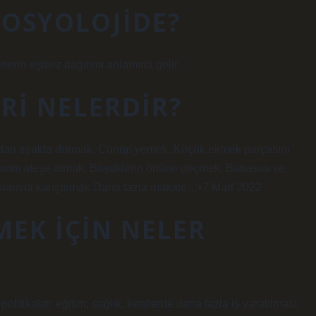
SOSYOLOJIDE?
erin eşitsiz dağılımı anlamına gelir.
ERI NELERDIR?
madan ayakta durmak. Cünüp yemek. Küçük ekmek parçasını
ını ateşe atmak. Büyüklerin önüne geçmek. Babasını ve
ıklarıyla karıştırmak.Daha fazla makale…•7 Mart 2022
EK IÇIN NELER
tikalar; eğitim, sağlık, kentlerde daha fazla iş yaratılması,