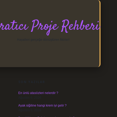
ratıcı Proje Rehberi
Hayalleri gerçeğe dönüştüren fikirler!
SIDEBAR
https://elexbett.net/
betexper.xyz
SON YAZILAR
En ünlü atasözleri nelerdir ?
Ağustos 6, 2026
Ayak siğiline hangi krem iyi gelir ?
Ağustos 5, 2026