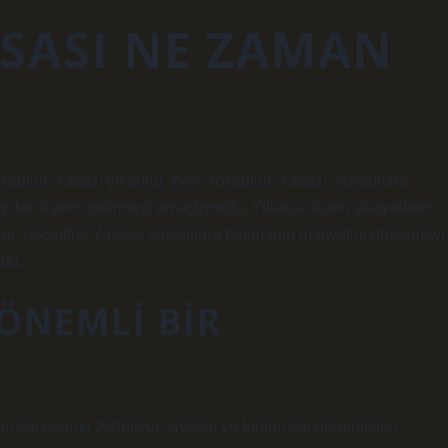
SASI NE ZAMAN
oksulluk Yasası çıkarıldı. Yeni Yoksulluk Yasası, yoksullara
 bir sistem getirmeyi amaçlıyordu. Yıllarca süren şikayetlerin
Yeni Yoksulluk Yasası, yoksullara bakmanın maliyetini düşürmeyi
rdu.
ÖNEMLI BIR
lumsal uyumu zedeliyor, siyasal ve toplumsal gerginlikleri