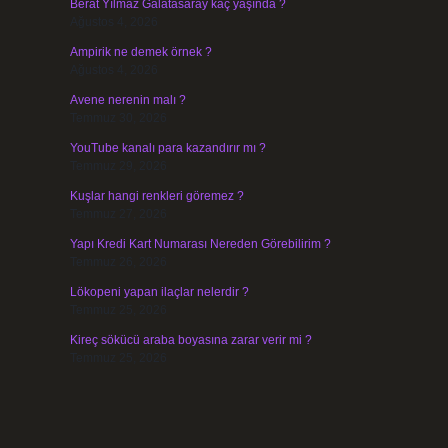
Berat Yılmaz Galatasaray kaç yaşında ?
Ağustos 4, 2026
Ampirik ne demek örnek ?
Ağustos 4, 2026
Avene nerenin malı ?
Temmuz 30, 2026
YouTube kanalı para kazandırır mı ?
Temmuz 29, 2026
Kuşlar hangi renkleri göremez ?
Temmuz 27, 2026
Yapı Kredi Kart Numarası Nereden Görebilirim ?
Temmuz 26, 2026
Lökopeni yapan ilaçlar nelerdir ?
Temmuz 25, 2026
Kireç sökücü araba boyasına zarar verir mi ?
Temmuz 25, 2026