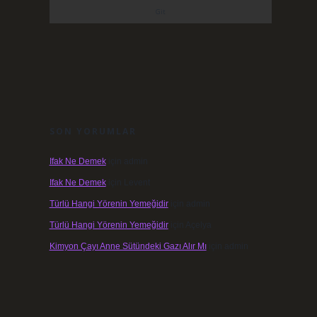
SON YORUMLAR
Ifak Ne Demek
için
admin
Ifak Ne Demek
için
Levent
Türlü Hangi Yörenin Yemeğidir
için
admin
Türlü Hangi Yörenin Yemeğidir
için
Açelya
Kimyon Çayı Anne Sütündeki Gazı Alır Mı
için
admin