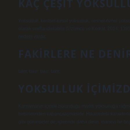
KAÇ ÇEŞIT YOKSULL
Yoksulluk, kentsel-kırsal yoksulluk, nesnel-öznel yoksu
olarak sınıflandırılabilir (Üzümcü ve Korkat, 2014: 139
nedeni vardır.
FAKIRLERE NE DENI
fakir, fakir; fakir, fakir.
YOKSULLUK IÇIMIZD
Kahramanın içinde bulunduğu maddi yoksulluğa rağmen
birbirlerinden yabancılaşmasıdır. Hikayedeki karakterle
gibi görünseler de, içlerinde daha derin, manevi bir boşl