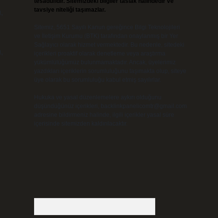
tesadüfidir. Sitemizdeki bilgiler taslak halindedir ve
tavsiye niteliği taşımazlar.
,
Sitemiz, 5651 Sayılı Kanun gereğince Bilgi Teknolojileri
ve İletişim Kurumu (BTK) tarafından onaylanmış bir Yer
Sağlayıcı olarak hizmet vermektedir. Bu nedenle, sitedeki
,
içerikleri proaktif olarak denetleme veya araştırma
yükümlülüğümüz bulunmamaktadır. Ancak, üyelerimiz
yazdıkları içeriklerin sorumluluğunu taşımakta olup, siteye
üye olarak bu sorumluluğu kabul etmiş sayılırlar.
Hukuka ve yasal düzenlemelere aykırı olduğunu
düşündüğünüz içerikleri,
backlinkpanelicomtr@gmail.com
adresine bildirmeniz halinde, ilgili içerikler yasal süre
içerisinde sitemizden kaldırılacaktır.
Arama